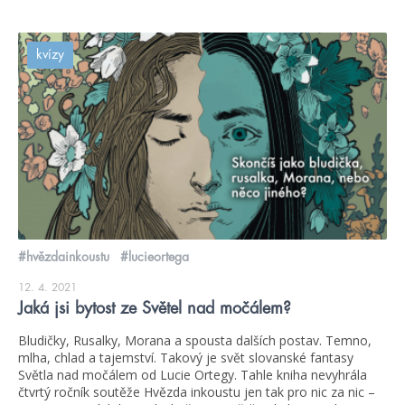
kvízy
#hvězdainkoustu
#lucieortega
12. 4. 2021
Jaká jsi bytost ze Světel nad močálem?
Bludičky, Rusalky, Morana a spousta dalších postav. Temno,
mlha, chlad a tajemství. Takový je svět slovanské fantasy
Světla nad močálem od Lucie Ortegy. Tahle kniha nevyhrála
čtvrtý ročník soutěže Hvězda inkoustu jen tak pro nic za nic –