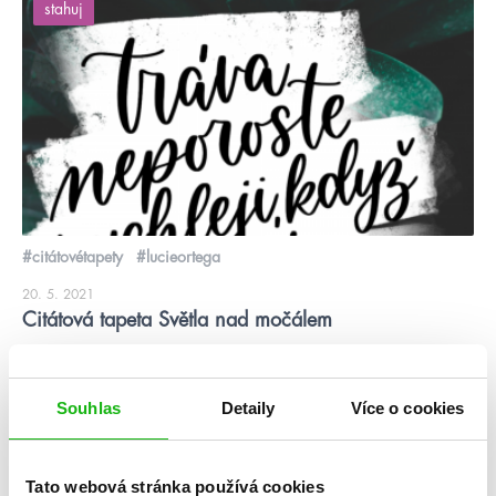
stahuj
#citátovétapety
#lucieortega
20. 5. 2021
Citátová tapeta Světla nad močálem
Stáhni si citátovou tapetu k Světlům nad močálem od
@mlovesreading
Souhlas
Detaily
Více o cookies
číst více
Tato webová stránka používá cookies