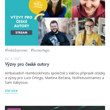
#hvězdopravec
#lucieortega
24. 5. 2021
Výzvy pro české autory
Ambasadoři HumbookFestu společně s Valčou připravili otázky
a výzvy pro Lucii Ortegu, Martina Bečana, Nofreeusernames a
Sam Xabyssus.
číst více