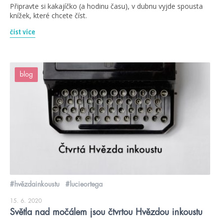
Připravte si kakajíčko (a hodinu času), v dubnu vyjde spousta
knížek, které chcete číst.
číst více
blog
#hvězdainkoustu
#lucieortega
15. 6. 2020
Světla nad močálem jsou čtvrtou Hvězdou inkoustu