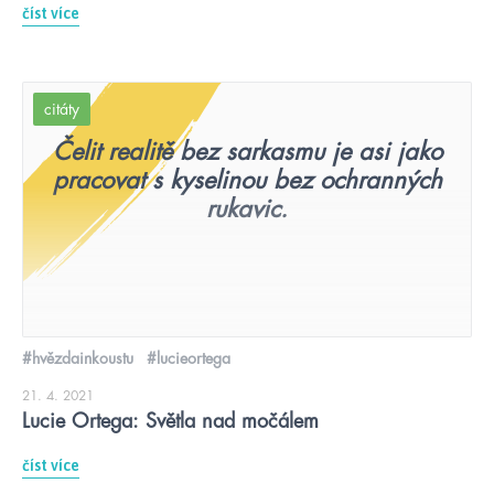
číst více
citáty
Čelit realitě bez sarkasmu je asi jako
pracovat s kyselinou bez ochranných
rukavic.
#hvězdainkoustu
#lucieortega
21. 4. 2021
Lucie Ortega: Světla nad močálem
číst více