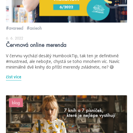
#avareed
#axieoh
6. 6. 2022
Červnová online merenda
V červnu vychází desátý HumbookTip, tak ten je definitivně
#mustread, ale nebojte, chystá se toho mnohem víc. Navíc
minimálně dvě knihy do příští merendy zvládnete, ne? 😅
číst více
blog