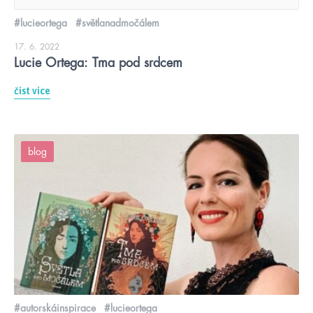
#lucieortega
#světlanadmočálem
17. 6. 2022
Lucie Ortega: Tma pod srdcem
číst více
blog
#autorskáinspirace
#lucieortega