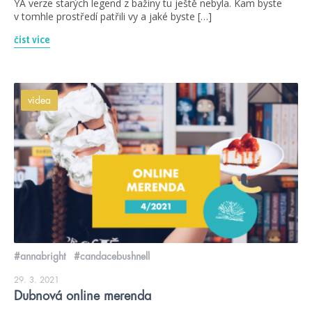
YA verze starých legend z bažiny tu ještě nebyla. Kam byste
v tomhle prostředí patřili vy a jaké byste […]
číst více
videa
#annabright
#candacebushnell
29. 3. 2021
Dubnová online merenda