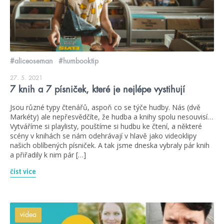
#aliceoseman
#humbooktip
27. 5. 2021
7 knih a 7 písniček, které je nejlépe vystihují
Jsou různé typy čtenářů, aspoň co se týče hudby. Nás (dvě
Markéty) ale nepřesvědčíte, že hudba a knihy spolu nesouvisí…
Vytváříme si playlisty, pouštíme si hudbu ke čtení, a některé
scény v knihách se nám odehrávají v hlavě jako videoklipy
našich oblíbených písniček. A tak jsme dneska vybraly pár knih
a přiřadily k nim pár […]
číst více
videa