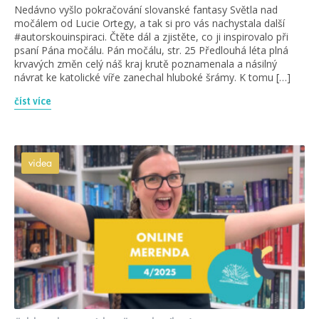
Nedávno vyšlo pokračování slovanské fantasy Světla nad
močálem od Lucie Ortegy, a tak si pro vás nachystala další
#autorskouinspiraci. Čtěte dál a zjistěte, co ji inspirovalo při
psaní Pána močálu. Pán močálu, str. 25 Předlouhá léta plná
krvavých změn celý náš kraj krutě poznamenala a násilný
návrat ke katolické víře zanechal hluboké šrámy. K tomu […]
číst více
videa