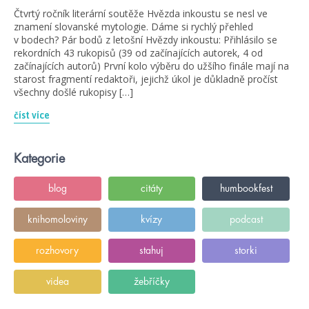
Čtvrtý ročník literární soutěže Hvězda inkoustu se nesl ve
znamení slovanské mytologie. Dáme si rychlý přehled
v bodech? Pár bodů z letošní Hvězdy inkoustu: Přihlásilo se
rekordních 43 rukopisů (39 od začínajících autorek, 4 od
začínajících autorů) První kolo výběru do užšího finále mají na
starost fragmentí redaktoři, jejichž úkol je důkladně pročíst
všechny došlé rukopisy […]
číst více
Kategorie
blog
citáty
humbookfest
knihomoloviny
kvízy
podcast
rozhovory
stahuj
storki
videa
žebříčky