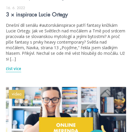
16. 6. 2022
3 × inspirace Lucie Ortegy
Dnešní díl seriálu #autorskáinspirace patří fantasy knížkám
Lucie Ortegy. Jak ve Světlech nad močálem a Tmě pod srdcem
pracovala se slovanskou mytologií a jejími bytostmi? A proč
píše fantasy s prvky heavy contemporary? Světla nad
močálem, Navka, strana 13 „Pojďme,“ řekla jsem sladkým
hlasem. Přikývl. Nechal se ode mě vést hlouběji do močálu. Už
si […]
číst více
videa