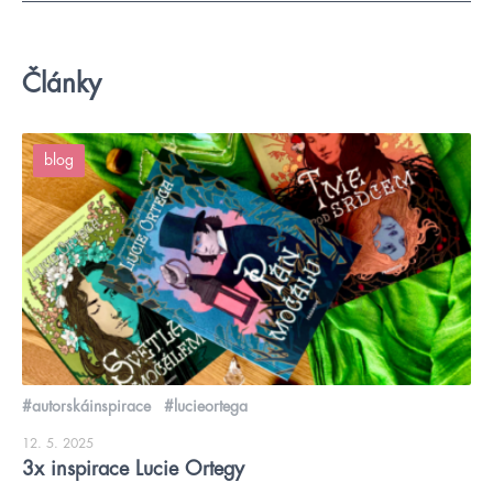
Články
blog
#autorskáinspirace
#lucieortega
12. 5. 2025
3x inspirace Lucie Ortegy