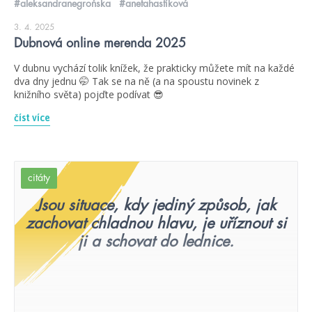
#aleksandranegrońska
#anetahastíková
3. 4. 2025
Dubnová online merenda 2025
V dubnu vychází tolik knížek, že prakticky můžete mít na každé
dva dny jednu 🤭 Tak se na ně (a na spoustu novinek z
knižního světa) pojďte podívat 😎
číst více
citáty
Jsou situace, kdy jediný způsob, jak
zachovat chladnou hlavu, je uříznout si
ji a schovat do lednice.