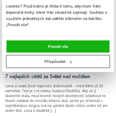
žebříčky
cookies?
Používáme je třeba k tomu, abychom Vám
doporučili knihy, které Vás skutečně zajímají.
Souhlas s
využitím jednotlivých dat udělíte kliknutím na tlačítko
„Povolit vše“.
Povolit vše
Přizpůsobit
#hvězdainkoustu
#lucieortega
23. 4. 2021
7 nejlepších citátů ze Světel nad močálem
Lena si vzala život naprosto dobrovolně – mezi lidmi už žít
nemohla. Teď je z ní navka, budoucí bludička. Aby se jí
skutečně stala, musí kromě nových dovedností zvládnout to
hlavní: nalákat do močálu lidskou duši. Jenže po střetnutí s
nepřátelskou strigou má na splnění úkolů místo sedmi let jen
sedm dnů. Lena u bludiček […]