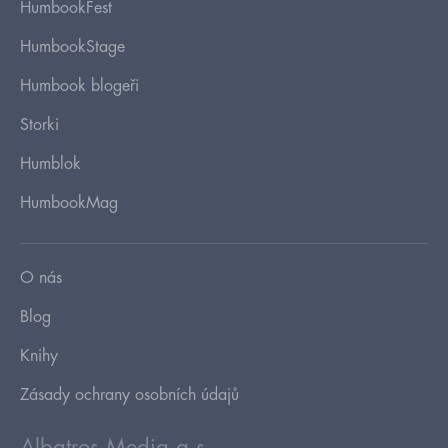
HumbookFest
HumbookStage
Humbook blogeři
Storki
Humblok
HumbookMag
O nás
Blog
Knihy
Zásady ochrany osobních údajů
Albatros Media a.s.