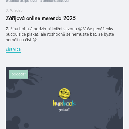
#adélarosípalová
#anetahastíková
3. 9. 2025
Zářijová online merenda 2025
Začíná bohatá podzimní knižní sezona 🤩 Vaše peněženky
budou sice plakat, ale rozhodně se nemusíte bát, že byste
neměli co číst 😁
číst více
podcast