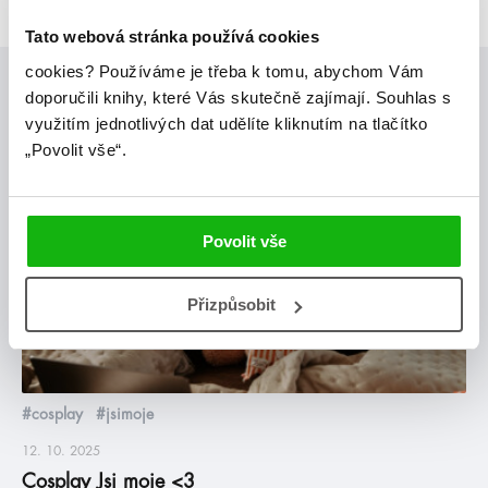
Tato webová stránka používá cookies
cookies?
Používáme je třeba k tomu, abychom Vám
Posty, které by tě mohly zajímat
doporučili knihy, které Vás skutečně zajímají.
Souhlas s
využitím jednotlivých dat udělíte kliknutím na tlačítko
„Povolit vše“.
blog
Povolit vše
Přizpůsobit
#cosplay
#jsimoje
12. 10. 2025
Cosplay Jsi moje <3