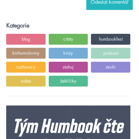
Kategorie
blog
citáty
humbookfest
knihomoloviny
kvízy
podcast
rozhovory
stahuj
storki
videa
žebříčky