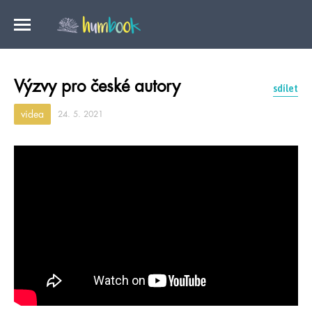
Výzvy pro české autory
sdílet
videa
24. 5. 2021