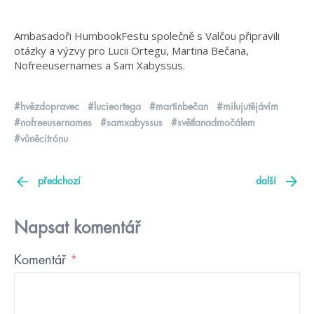
Ambasadoři HumbookFestu společně s Valčou připravili
otázky a výzvy pro Lucii Ortegu, Martina Bečana,
Nofreeusernames a Sam Xabyssus.
#hvězdopravec
#lucieortega
#martinbečan
#milujutějávím
#nofreeusernames
#samxabyssus
#světlanadmočálem
#vůněcitrónu
předchozí
další
Napsat komentář
Komentář
*