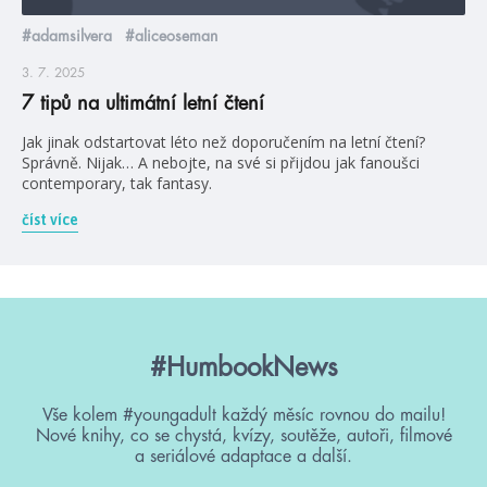
#adamsilvera
#aliceoseman
3. 7. 2025
7 tipů na ultimátní letní čtení
Jak jinak odstartovat léto než doporučením na letní čtení?
Správně. Nijak… A nebojte, na své si přijdou jak fanoušci
contemporary, tak fantasy.
číst více
#HumbookNews
Vše kolem #youngadult každý měsíc rovnou do mailu!
Nové knihy, co se chystá, kvízy, soutěže, autoři, filmové
a seriálové adaptace a další.