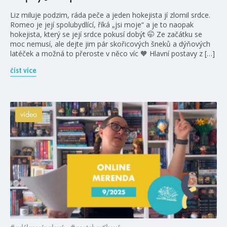
Liz miluje podzim, ráda peče a jeden hokejista jí zlomil srdce.
Romeo je její spolubydlící, říká „jsi moje“ a je to naopak
hokejista, který se její srdce pokusí dobýt 🤭 Ze začátku se
moc nemusí, ale dejte jim pár skořicových šneků a dýňových
latéček a možná to přeroste v něco víc 🧡 Hlavní postavy z […]
číst více
videa