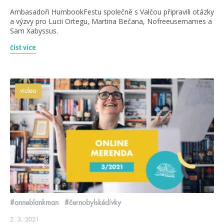
Ambasadoři HumbookFestu společně s Valčou připravili otázky
a výzvy pro Lucii Ortegu, Martina Bečana, Nofreeusernames a
Sam Xabyssus.
číst více
videa
#anneblankman
#černobylskédívky
2. 3. 2021