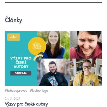
Články
videa
#hvězdopravec
#lucieortega
24. 5. 2021
Výzvy pro české autory