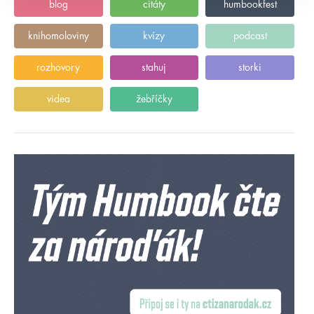
blog
citáty
humbookfest
knihomoloviny
kvízy
podcast
rozhovory
stahuj
storki
videa
žebříčky