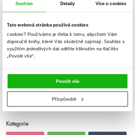
Souhlas
Detaily
Více o cookies
Tato webová stránka používá cookies
cookies?
Používáme je třeba k tomu, abychom Vám
#alžbětabílková
#jeffvandermeer
doporučili knihy, které Vás skutečně zajímají.
Souhlas s
využitím jednotlivých dat udělíte kliknutím na tlačítko
11. 11. 2019
5 názorů na Knihu divů (autorský speciál)
„Povolit vše“.
Knihu divů, která by se také dala nazvat biblí začínajících i
pokročilejších spisovatelů, jsme tentokrát nedali číst Humbook
blogerům, jak je v seriálu 5 názorů na… běžné. Tuhle
Povolit vše
ilustrovanou příručku tvůrčího psaní jsme dali do rukou
mladým spisovatelům, kteří podle nás dokáží nejlíp posoudit,
jestli vůbec k něčemu je. Pomohla by jim s psaním jejich […]
Přizpůsobit
číst více
Kategorie