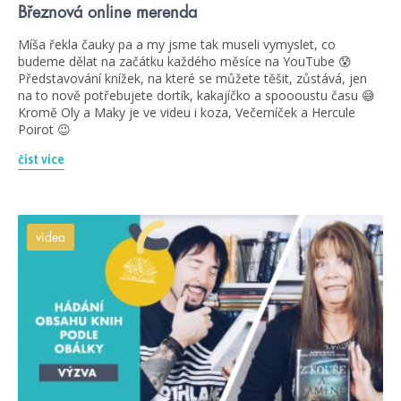
Březnová online merenda
Míša řekla čauky pa a my jsme tak museli vymyslet, co
budeme dělat na začátku každého měsíce na YouTube 😰
Představování knížek, na které se můžete těšit, zůstává, jen
na to nově potřebujete dortík, kakajíčko a spoooustu času 😅
Kromě Oly a Maky je ve videu i koza, Večerníček a Hercule
Poirot 😉
číst více
videa