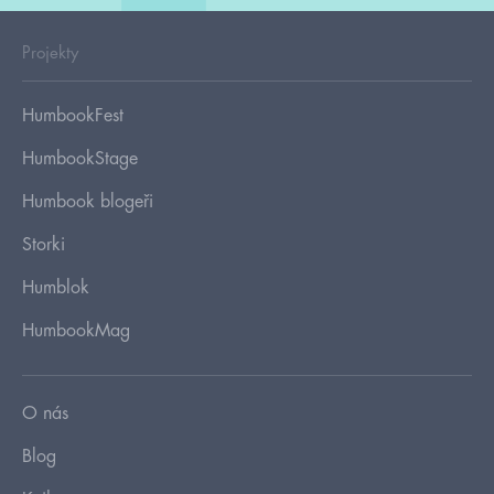
Projekty
HumbookFest
HumbookStage
Humbook blogeři
Storki
Humblok
HumbookMag
O nás
Blog