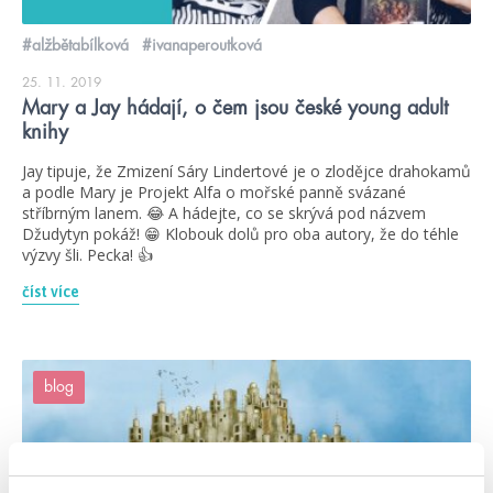
#alžbětabílková
#ivanaperoutková
25. 11. 2019
Mary a Jay hádají, o čem jsou české young adult
knihy
Jay tipuje, že Zmizení Sáry Lindertové je o zlodějce drahokamů
a podle Mary je Projekt Alfa o mořské panně svázané
stříbrným lanem. 😂 A hádejte, co se skrývá pod názvem
Džudytyn pokáž! 😁 Klobouk dolů pro oba autory, že do téhle
výzvy šli. Pecka! 👍
číst více
blog