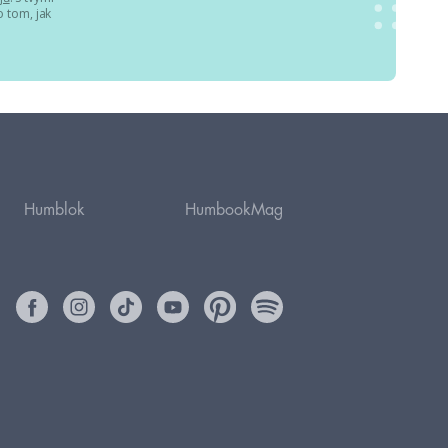
 tom, jak
Humblok
HumbookMag