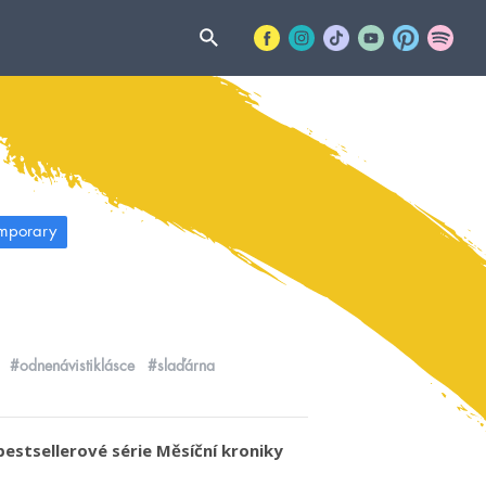
mporary
#odnenávistiklásce
#slaďárna
estsellerové série Měsíční kroniky