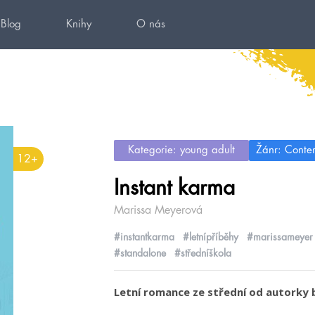
Blog
Knihy
O nás
Kategorie: young adult
Žánr: Conte
12+
Instant karma
Marissa Meyerová
#instantkarma
#letnípříběhy
#marissameyer
#standalone
#středníškola
Letní romance ze střední od autorky b