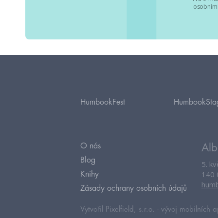
osobními
HumbookFest
HumbookSta
O nás
Alb
Blog
5. k
140 
Knihy
humb
Zásady ochrany osobních údajů
Vytvořil Pixelfield, s.r.o. -
vývoj mobilních a