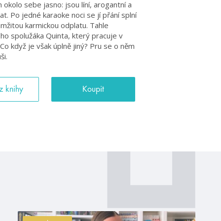
 okolo sebe jasno: jsou líní, arogantní a
t. Po jedné karaoke noci se jí přání splní
amžitou karmickou odplatu. Tahle
o spolužáka Quinta, který pracuje v
o když je však úplně jiný? Pru se o něm
ši.
z knihy
Koupit