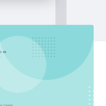
o se
.
jů
. S tvými