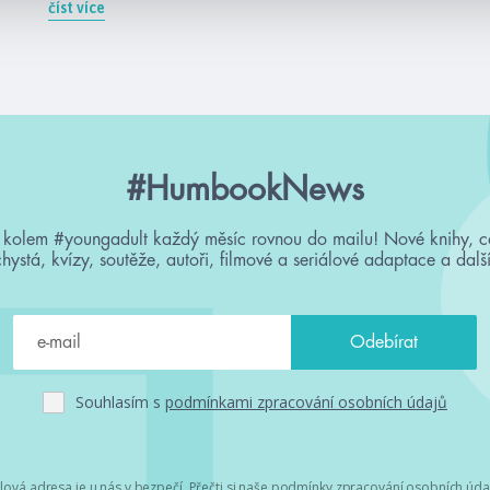
číst více
#HumbookNews
 kolem #youngadult každý měsíc rovnou do mailu! Nové knihy, c
chystá, kvízy, soutěže, autoři, filmové a seriálové adaptace a další
Souhlasím s
podmínkami zpracování osobních údajů
lová adresa je u nás v bezpečí. Přečti si
naše podmínky zpracování osobních úda