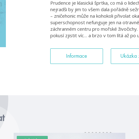
Prudence je klasická šprtka, co má o lidech
nejradši by jim to všem dala pořádně sežra
– zničehonic může na kohokoli přivolat ok
superschopnost nefunguje jen na otravnéh
záchranném centru pro mořské živočichy. C
pokusí zjistit víc… a brzo v tom lítá až po u
Informace
Ukázka 
at