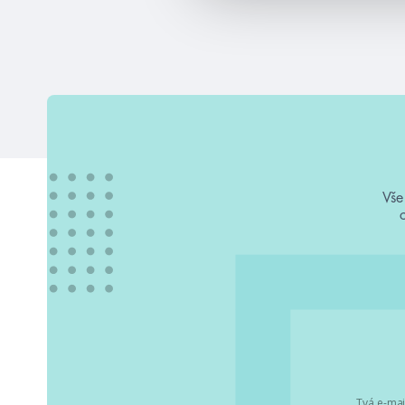
Vše
Tvá e-mai