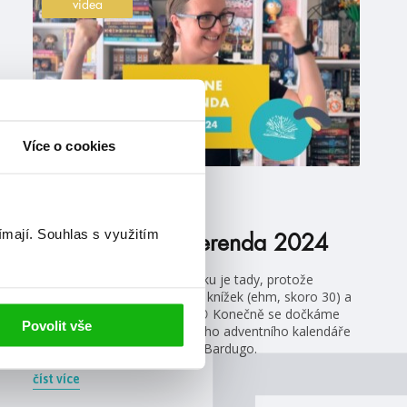
videa
Více o cookies
#aliceoseman
#božštírivalové
1. 10. 2024
ímají.
Souhlas s využitím
Říjnová online merenda 2024
Nejočekávanější merenda roku je tady, protože
tradičně v říjnu vychází nejvíc knížek (ehm, skoro 30) a
jsou mezi nimi samé pecky 😍 Konečně se dočkáme
Povolit vše
nového HumbookTipu, knižního adventního kalendáře
nebo třeba nové knihy Leigh Bardugo.
číst více