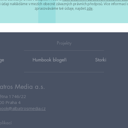
 údaji nakládáme v mezích obecně závazných právních předpisů. Více informací o
zpracováváme tvé údaje, najdeš
zde
.
Projekty
ge
Humbook blogeři
Storki
atros Media a.s.
větna 1746/22
00 Praha 4
ook@albatrosmedia.cz
plikací