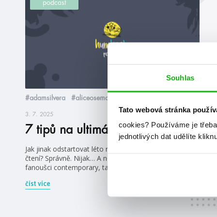
podcast
Souhlas
#adamsilvera
#aliceoseman
Tato webová stránka použív
3. 7. 2025
cookies?
Používáme je třeba
7 tipů na ultimátní letní čtení
jednotlivých dat udělíte klikn
Jak jinak odstartovat léto než doporučením na letní
čtení? Správně. Nijak… A nebojte, na své si přijdou jak
fanoušci contemporary, tak fantasy.
číst více