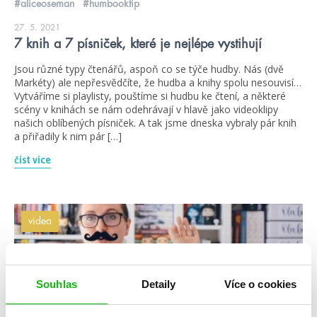
#aliceoseman
#humbooktip
27. 5. 2021
7 knih a 7 písniček, které je nejlépe vystihují
Jsou různé typy čtenářů, aspoň co se týče hudby. Nás (dvě
Markéty) ale nepřesvědčíte, že hudba a knihy spolu nesouvisí…
Vytváříme si playlisty, pouštíme si hudbu ke čtení, a některé
scény v knihách se nám odehrávají v hlavě jako videoklipy
našich oblíbených písniček. A tak jsme dneska vybraly pár knih
a přiřadily k nim pár […]
číst více
videa
Souhlas
Detaily
Více o cookies