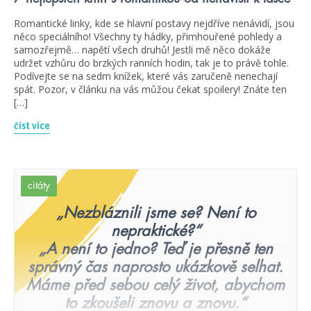
Romantické linky, kde se hlavní postavy nejdříve nenávidí, jsou
něco speciálního! Všechny ty hádky, přimhouřené pohledy a
samozřejmě… napětí všech druhů! Jestli mě něco dokáže
udržet vzhůru do brzkých ranních hodin, tak je to právě tohle.
Podívejte se na sedm knížek, které vás zaručeně nenechají
spát. Pozor, v článku na vás můžou čekat spoilery! Znáte ten
[…]
číst více
citáty
„Nezbláznili jsme se? Není to
nepraktické?“
„A není to jedno? Teď je přesně ten
správný čas naprosto ukázkově selhat.
Máme před sebou celý život, abychom
to zkoušeli znovu a znovu.“