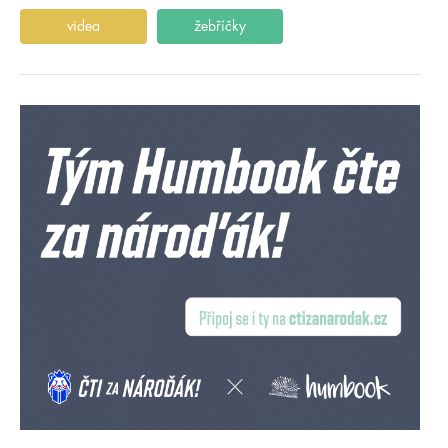
videa
žebříčky