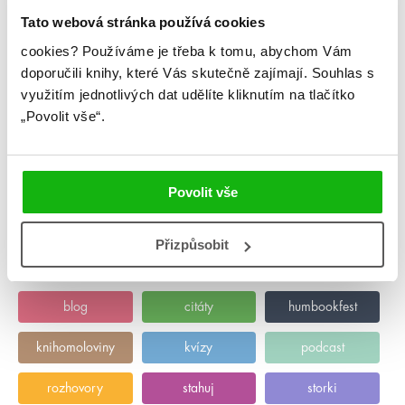
Tato webová stránka používá cookies
cookies?
Používáme je třeba k tomu, abychom Vám
doporučili knihy, které Vás skutečně zajímají.
Souhlas s
#annesophiejouhanneau
#arila
využitím jednotlivých dat udělíte kliknutím na tlačítko
3. 5. 2021
„Povolit vše“.
Květnová online merenda
Květnová merenda je záležitost na hodinu a čtvrt, to vám
nebude stačit ani litr kakajíčka.
Povolit vše
číst více
Přizpůsobit
Kategorie
blog
citáty
humbookfest
knihomoloviny
kvízy
podcast
rozhovory
stahuj
storki