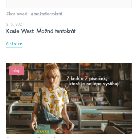
#kasiewest
#možnátentokrát
2. 6. 2021
Kasie West: Možná tentokrát
číst více
blog