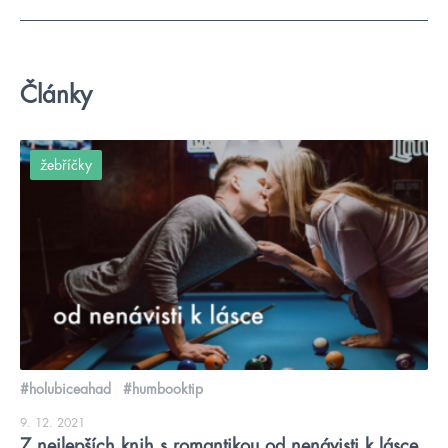
Články
žebříčky
#holubiceahad
#humbooktip
9. 12. 2021
7 nejlepších knih s romantikou od nenávisti k lásce