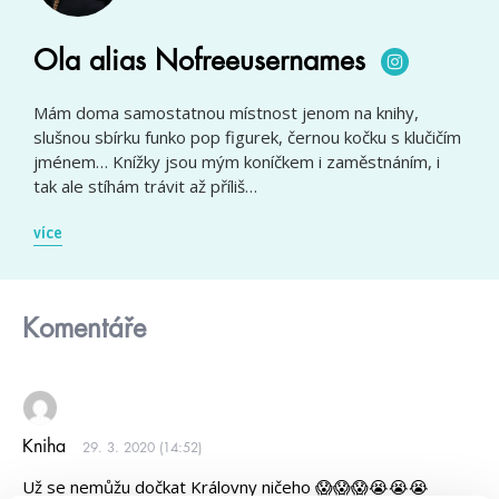
Ola alias Nofreeusernames
Mám doma samostatnou místnost jenom na knihy,
slušnou sbírku funko pop figurek, černou kočku s klučičím
jménem… Knížky jsou mým koníčkem i zaměstnáním, i
tak ale stíhám trávit až příliš…
více
Komentáře
Kniha
29. 3. 2020 (14:52)
Už se nemůžu dočkat Královny ničeho 😱😱😱😭😭😭