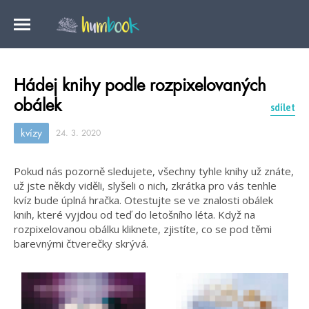
Hádej knihy podle rozpixelovaných
obálek
sdílet
kvízy
24. 3. 2020
Pokud nás pozorně sledujete, všechny tyhle knihy už znáte,
už jste někdy viděli, slyšeli o nich, zkrátka pro vás tenhle
kvíz bude úplná hračka. Otestujte se ve znalosti obálek
knih, které vyjdou od teď do letošního léta. Když na
rozpixelovanou obálku kliknete, zjistíte, co se pod těmi
barevnými čtverečky skrývá.