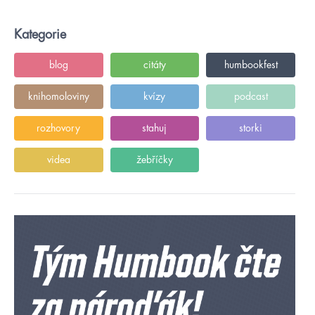
Kategorie
blog
citáty
humbookfest
knihomoloviny
kvízy
podcast
rozhovory
stahuj
storki
videa
žebříčky