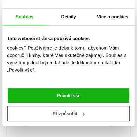
Odpovědět
Souhlas
Detaily
Více o cookies
Tato webová stránka používá cookies
Anna
19. 5. 2020 (9:19)
cookies?
Používáme je třeba k tomu, abychom Vám
Já taky 💖👑😖
doporučili knihy, které Vás skutečně zajímají.
Souhlas s
využitím jednotlivých dat udělíte kliknutím na tlačítko
„Povolit vše“.
Napsat komentář
Povolit vše
Komentář
*
Přizpůsobit