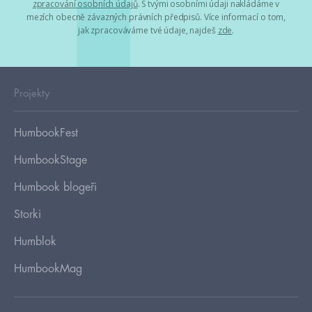
zpracování osobních údajů
. S tvými osobními údaji nakládáme v
mezích obecně závazných právních předpisů. Více informací o tom,
jak zpracováváme tvé údaje, najdeš
zde
.
Projekty
HumbookFest
HumbookStage
Humbook blogeři
Storki
Humblok
HumbookMag