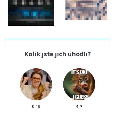
Kolik jste jich uhodli?
8–10
4–7