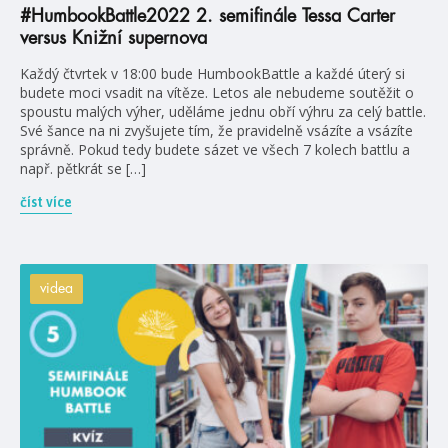
#HumbookBattle2022 2. semifinále Tessa Carter
versus Knižní supernova
Každý čtvrtek v 18:00 bude HumbookBattle a každé úterý si
budete moci vsadit na vítěze. Letos ale nebudeme soutěžit o
spoustu malých výher, uděláme jednu obří výhru za celý battle.
Své šance na ni zvyšujete tím, že pravidelně vsázíte a vsázíte
správně. Pokud tedy budete sázet ve všech 7 kolech battlu a
např. pětkrát se […]
číst více
videa