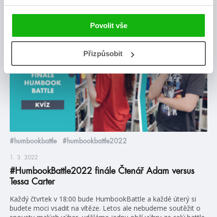
Povolit vše
videa
Přizpůsobit
#humbookbattle
#humbookbattle2022
1. 3. 2022
#HumbookBattle2022 finále Čtenář Adam versus
Tessa Carter
Každý čtvrtek v 18:00 bude HumbookBattle a každé úterý si
budete moci vsadit na vítěze. Letos ale nebudeme soutěžit o