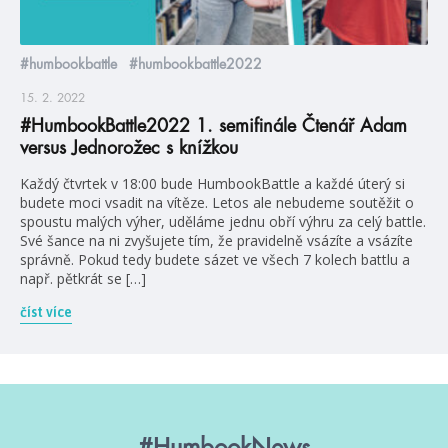
#humbookbattle
#humbookbattle2022
15. 2. 2022
#HumbookBattle2022 1. semifinále Čtenář Adam
versus Jednorožec s knížkou
Každý čtvrtek v 18:00 bude HumbookBattle a každé úterý si
budete moci vsadit na vítěze. Letos ale nebudeme soutěžit o
spoustu malých výher, uděláme jednu obří výhru za celý battle.
Své šance na ni zvyšujete tím, že pravidelně vsázíte a vsázíte
správně. Pokud tedy budete sázet ve všech 7 kolech battlu a
např. pětkrát se […]
číst více