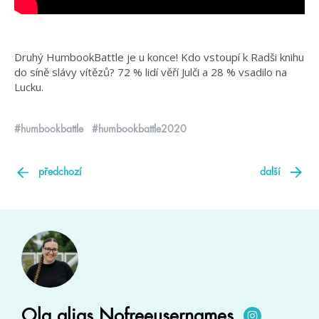
Druhý HumbookBattle je u konce! Kdo vstoupí k Radši knihu
do síně slávy vítězů? 72 % lidí věří Julči a 28 % vsadilo na
Lucku.
#humbookbattle
#humbookbattle2020
předchozí
další
Ola alias Nofreeusernames