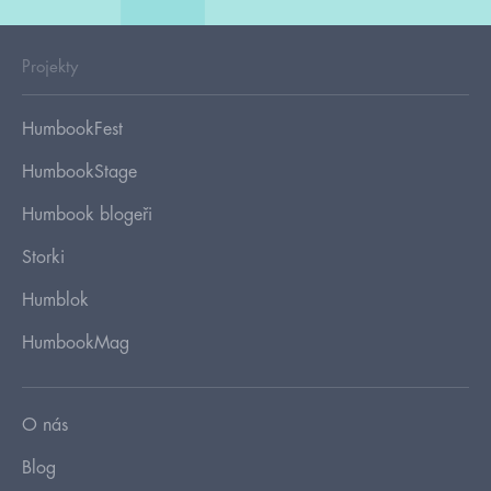
Projekty
HumbookFest
HumbookStage
Humbook blogeři
Storki
Humblok
HumbookMag
O nás
Blog