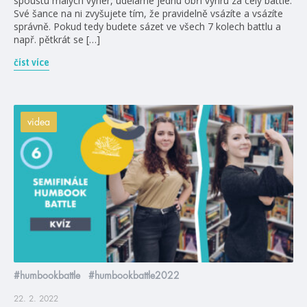
spoustu malých výher, uděláme jednu obří výhru za celý battle.
Své šance na ni zvyšujete tím, že pravidelně vsázíte a vsázíte
správně. Pokud tedy budete sázet ve všech 7 kolech battlu a
např. pětkrát se […]
číst více
videa
#humbookbattle
#humbookbattle2022
22. 2. 2022