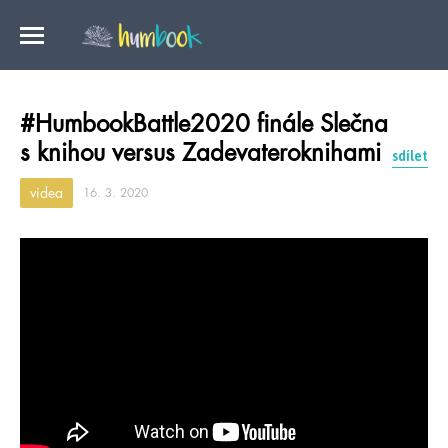
#HumbookBattle2020 finále Slečna
s knihou versus Zadevateroknihami
sdílet
videa
16. 3. 2020