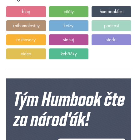
blog
citáty
humbookfest
knihomoloviny
kvízy
podcast
rozhovory
stahuj
storki
videa
žebříčky