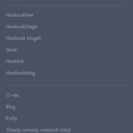
HumbookFest
HumbookStage
Humbook blogeři
Storki
Humblok
HumbookMag
O nás
Blog
Knihy
Zásady ochrany osobních údajů