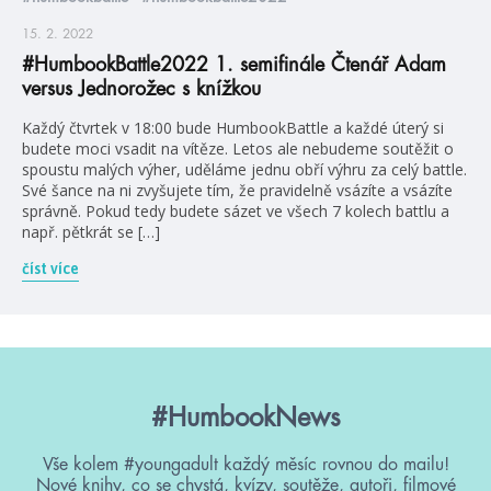
15. 2. 2022
#HumbookBattle2022 1. semifinále Čtenář Adam
versus Jednorožec s knížkou
Každý čtvrtek v 18:00 bude HumbookBattle a každé úterý si
budete moci vsadit na vítěze. Letos ale nebudeme soutěžit o
spoustu malých výher, uděláme jednu obří výhru za celý battle.
Své šance na ni zvyšujete tím, že pravidelně vsázíte a vsázíte
správně. Pokud tedy budete sázet ve všech 7 kolech battlu a
např. pětkrát se […]
číst více
#HumbookNews
Vše kolem #youngadult každý měsíc rovnou do mailu!
Nové knihy, co se chystá, kvízy, soutěže, autoři, filmové