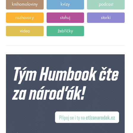
knihomoloviny
kvízy
podcast
rozhovory
stahuj
storki
videa
žebříčky