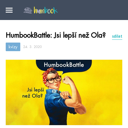
HumbookBattle: Jsi lepší než Ola?
sdílet
kvízy
24. 3. 2020