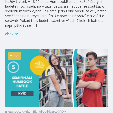
Každý čtvrtek v 18:00 bude HumbookBattle a každé úterý si
budete moci vsadit na vítěze. Letos ale nebudeme soutěžit o
spoustu malých výher, uděláme jednu obří výhru za celý battle.
Své šance na ni zvyšujete tím, že pravidelně vsázíte a vsázíte
správně. Pokud tedy budete sázet ve všech 7 kolech battlu a
např. pětkrát se […]
číst více
videa
#humbookbattle
#humbookbattle2022