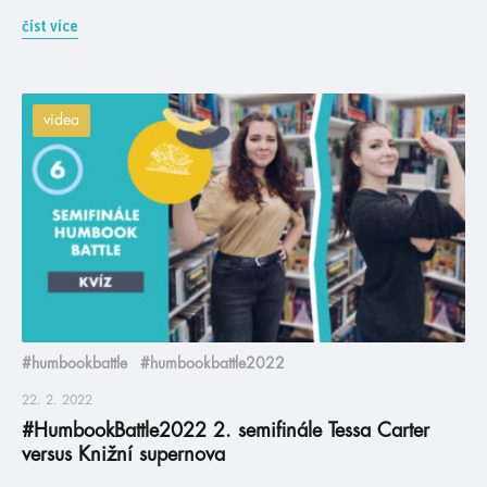
číst více
videa
#humbookbattle
#humbookbattle2022
22. 2. 2022
#HumbookBattle2022 2. semifinále Tessa Carter
versus Knižní supernova