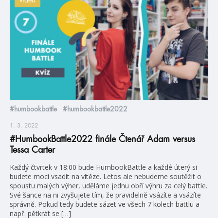
#humbookbattle
#humbookbattle2022
1. 3. 2022
#HumbookBattle2022 finále Čtenář Adam versus
Tessa Carter
Každý čtvrtek v 18:00 bude HumbookBattle a každé úterý si
budete moci vsadit na vítěze. Letos ale nebudeme soutěžit o
spoustu malých výher, uděláme jednu obří výhru za celý battle.
Své šance na ni zvyšujete tím, že pravidelně vsázíte a vsázíte
správně. Pokud tedy budete sázet ve všech 7 kolech battlu a
např. pětkrát se […]