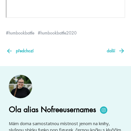
#humbookbattle
#humbookbattle2020
předchozí
další
Ola alias Nofreeusernames
Mám doma samostatnou místnost jenom na knihy,
slušnou sbírku funko pop figurek, černou kočku s klučičím