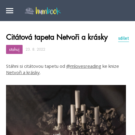
Citátová tapeta Netvoři a krásky
sdílet
stahuj
23. 8. 2022
Stáhni si citátovou tapetu od
@mlovesreading
ke knize
Netvoři a krásky
.