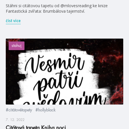
Stáhni si citátovou tapetu od @mlovesreading ke knize
Fantastická zvířata: Brumbálova tajemství.
číst více
stahuj
#citátovétapety
#hollyblack
7. 12. 2022
Citátová tapeta Kniha noci