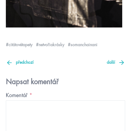
#citátovétapety
#netvořiakrásky
#somanchainani
předchozí
další
Napsat komentář
Komentář
*