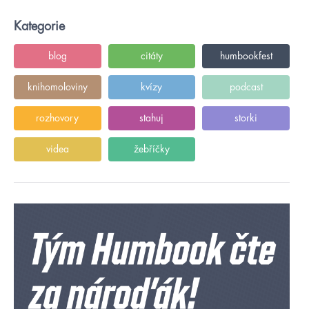
Kategorie
blog
citáty
humbookfest
knihomoloviny
kvízy
podcast
rozhovory
stahuj
storki
videa
žebříčky