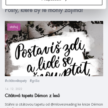
Posty, které by tě mohly zajímat
stahuj
#citátovétapety
#griša
14. 12. 2022
Citátová tapeta Démon z lesů
Stáhni si citátovou tapetu od @mlovesreading ke knize Démon