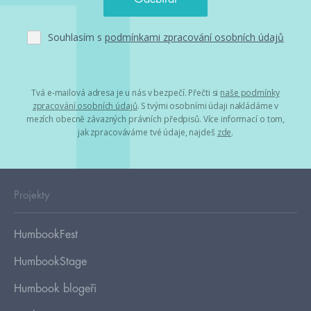
Souhlasím s
podmínkami zpracování osobních údajů
Tvá e-mailová adresa je u nás v bezpečí. Přečti si
naše podmínky
zpracování osobních údajů
. S tvými osobními údaji nakládáme v
mezích obecně závazných právních předpisů. Více informací o tom,
jak zpracováváme tvé údaje, najdeš
zde
.
Projekty
HumbookFest
HumbookStage
Humbook blogeři