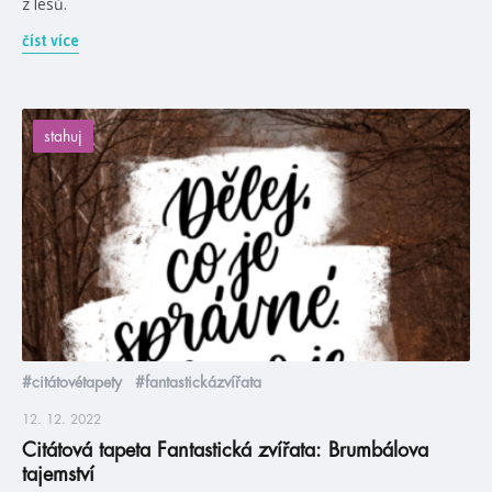
z lesů.
číst více
stahuj
#citátovétapety
#fantastickázvířata
12. 12. 2022
Citátová tapeta Fantastická zvířata: Brumbálova
tajemství