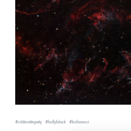
#citátovétapety
#hollyblack
#knihanoci