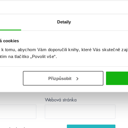
další
Detaily
á cookies
 k tomu, abychom Vám doporučili knihy, které Vás skutečně zaj
utím na tlačítko „Povolit vše“.
Přizpůsobit
Webová stránka