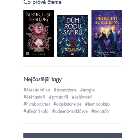
Co právě čteme
Nejčastější tagy
#českáobálka
#standalone
#magie
#češtíautoři
#prostarší
#království
#humbookfest
#oláskutunejde
#humbooktip
#středníškola
#odnenávistiklásce
#nejcitáty