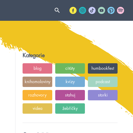
Kategorie
blog
citáty
humbookfest
knihomoloviny
kvízy
podcast
rozhovory
stahuj
storki
videa
žebříčky