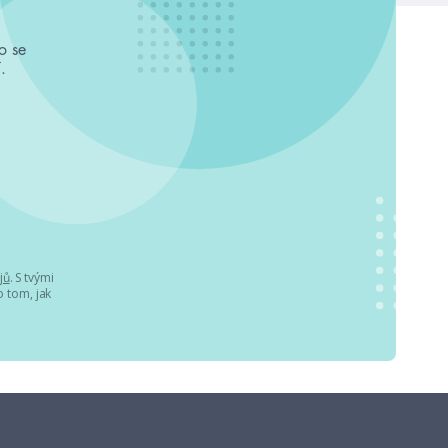
o se
.
jů
. S tvými
 tom, jak