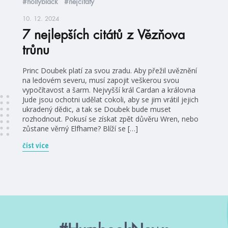
#hollyblack
#nejcitáty
10. 12. 2024
7 nejlepších citátů z Vězňova
trůnu
Princ Doubek platí za svou zradu. Aby přežil uvěznění
na ledovém severu, musí zapojit veškerou svou
vypočítavost a šarm. Nejvyšší král Cardan a královna
Jude jsou ochotni udělat cokoli, aby se jim vrátil jejich
ukradený dědic, a tak se Doubek bude muset
rozhodnout. Pokusí se získat zpět důvěru Wren, nebo
zůstane věrný Elfhame? Blíží se […]
číst více