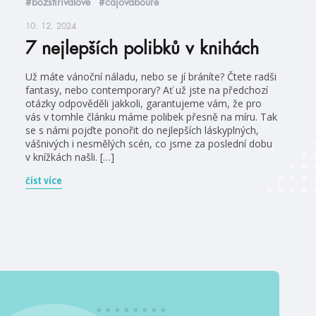
#božštírivalové
#čajovábouře
10. 12. 2024
7 nejlepších polibků v knihách
Už máte vánoční náladu, nebo se jí bráníte? Čtete radši
fantasy, nebo contemporary? Ať už jste na předchozí
otázky odpověděli jakkoli, garantujeme vám, že pro
vás v tomhle článku máme polibek přesně na míru. Tak
se s námi pojďte ponořit do nejlepších láskyplných,
vášnivých i nesmělých scén, co jsme za poslední dobu
v knížkách našli. […]
číst více