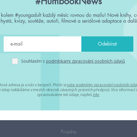
#HumbookNews
 kolem #youngadult každý měsíc rovnou do mailu! Nové knihy, c
chystá, kvízy, soutěže, autoři, filmové a seriálové adaptace a další
Souhlasím s
podmínkami zpracování osobních údajů
lová adresa je u nás v bezpečí. Přečti si
naše podmínky zpracování osobních úda
 údaji nakládáme v mezích obecně závazných právních předpisů. Více informací o
zpracováváme tvé údaje, najdeš
zde
.
Projekty