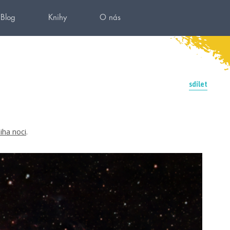
Blog
Knihy
O nás
sdílet
iha noci
.