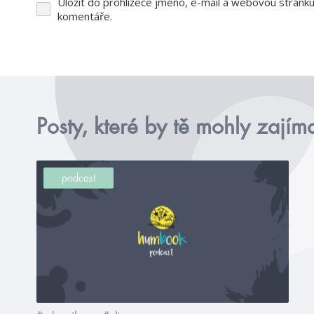
Uložit do prohlížeče jméno, e-mail a webovou stránk
komentáře.
Posty, které by tě mohly zajím
podcast