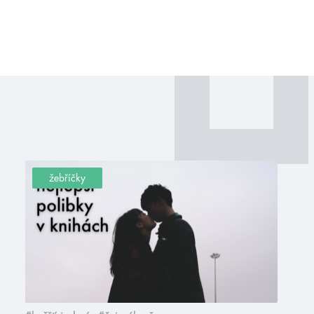
žebříčky