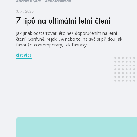
#adamsilvera
#aliceoseman
3. 7. 2025
7 tipů na ultimátní letní čtení
Jak jinak odstartovat léto než doporučením na letní
čtení? Správně. Nijak… A nebojte, na své si přijdou jak
fanoušci contemporary, tak fantasy.
číst více