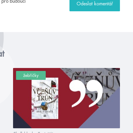
u pro budoucí
at
žebříčky