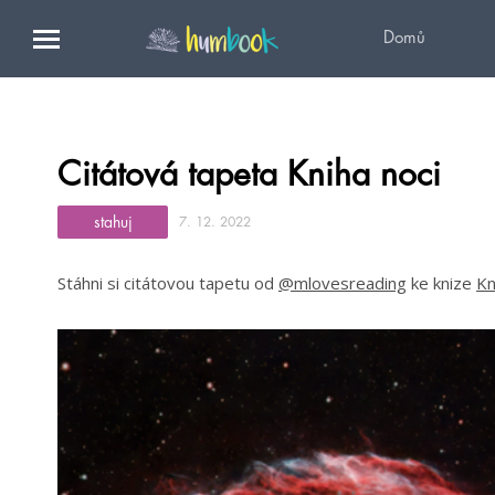
Domů
Citátová tapeta Kniha noci
stahuj
7. 12. 2022
Stáhni si citátovou tapetu od
@mlovesreading
ke knize
Kn