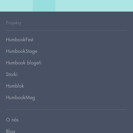
Projekty
HumbookFest
HumbookStage
Humbook blogeři
Storki
Humblok
HumbookMag
O nás
Blog