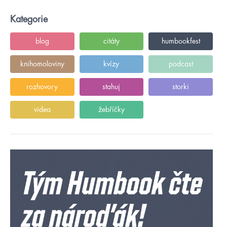
Kategorie
blog
citáty
humbookfest
knihomoloviny
kvízy
podcast
rozhovory
stahuj
storki
videa
žebříčky