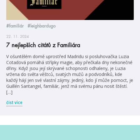
#familiár
#leighbardugo
22. 11. 2024
7 nejlepších citátů z Familiára
V ošuntělém domě uprostřed Madridu si posluhovačka Luzia
Cotadová pomáhá střípky magie, aby přečkala dny nekonečné
dřiny. Když jsou její skrývané schopnosti odhaleny, je Luzia
vržena do světa věštců, svatých mužů a podvodníků, kde
každý hájí jen své vlastní zájmy. Jediný, kdo jí může pomoct, je
Guillén Santangel, familiár, jenž má svému pánu nosit štěstí.
[…]
číst více