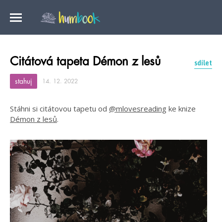
Citátová tapeta Démon z lesů
sdílet
stahuj
14. 12. 2022
Stáhni si citátovou tapetu od
@mlovesreading
ke knize
Démon z lesů
.