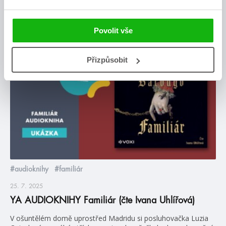
Posty, které by tě mohly zajímat
Povolit vše
videa
Přizpůsobit
#audioknihy
#familiár
25. 7. 2025
YA AUDIOKNIHY Familiár (čte Ivana Uhlířová)
V ošuntělém domě uprostřed Madridu si posluhovačka Luzia