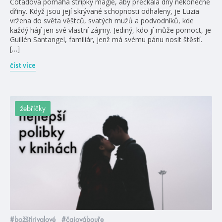
Cotadová pomáhá střípky magie, aby přečkala dny nekonečné
dřiny. Když jsou její skrývané schopnosti odhaleny, je Luzia
vržena do světa věštců, svatých mužů a podvodníků, kde
každý hájí jen své vlastní zájmy. Jediný, kdo jí může pomoct, je
Guillén Santangel, familiár, jenž má svému pánu nosit štěstí.
[…]
číst více
žebříčky
#božštírivalové
#čajovábouře