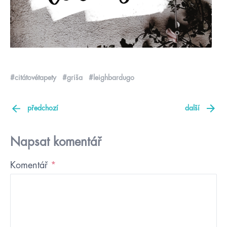
#citátovétapety
#griša
#leighbardugo
předchozí
další
Napsat komentář
Komentář
*