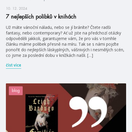
10. 12. 2024
7 nejlepších polibků v knihách
Už máte vánoční náladu, nebo se jí bráníte? Čtete radši
fantasy, nebo contemporary? Ať už jste na předchozí otázky
odpověděli jakkoli, garantujeme vám, že pro vás v tomhle
článku máme polibek přesně na míru. Tak se s námi pojďte
ponořit do nejlepších láskyplných, vášnivých i nesmělých scén,
co jsme za poslední dobu v knížkách našli. […]
číst více
blog