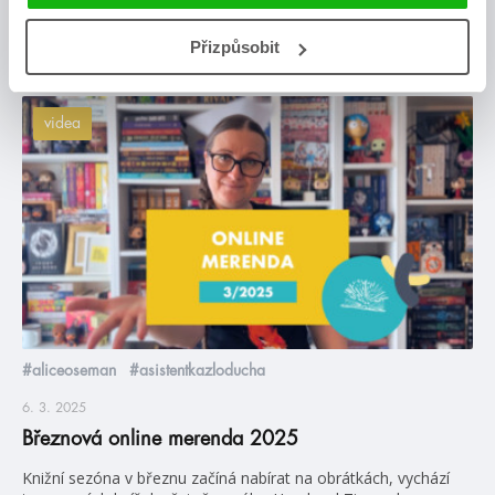
Posty, které by tě mohly zajímat
Přizpůsobit
videa
#aliceoseman
#asistentkazloducha
6. 3. 2025
Březnová online merenda 2025
Knižní sezóna v březnu začíná nabírat na obrátkách, vychází