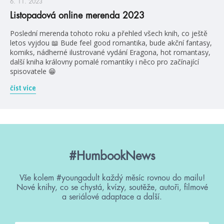
6. 11. 2023
Listopadová online merenda 2023
Poslední merenda tohoto roku a přehled všech knih, co ještě
letos vyjdou 📖 Bude feel good romantika, bude akční fantasy,
komiks, nádherné ilustrované vydání Eragona, hot romantasy,
další kniha královny pomalé romantiky i něco pro začínající
spisovatele 😁
číst více
#HumbookNews
Vše kolem #youngadult každý měsíc rovnou do mailu!
Nové knihy, co se chystá, kvízy, soutěže, autoři, filmové
a seriálové adaptace a další.