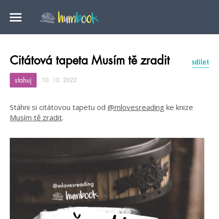
Citátová tapeta Musím tě zradit
sdílet
stahuj
10. 10. 2022
Stáhni si citátovou tapetu od
@mlovesreading
ke knize
Musím tě zradit
.