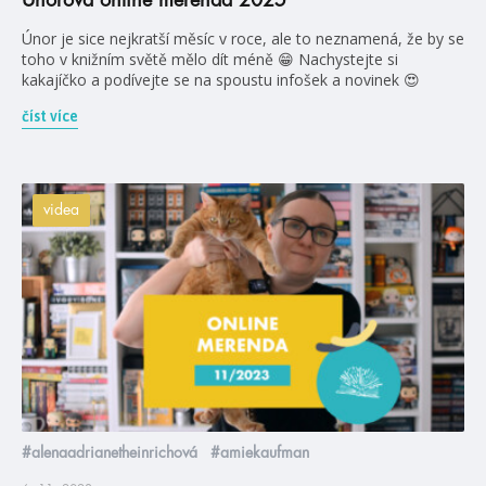
Únor je sice nejkratší měsíc v roce, ale to neznamená, že by se
toho v knižním světě mělo dít méně 😁 Nachystejte si
kakajíčko a podívejte se na spoustu infošek a novinek 😍
číst více
videa
#alenaadrianetheinrichová
#amiekaufman