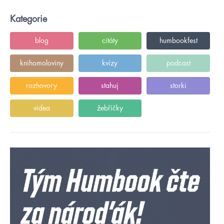
Kategorie
blog
citáty
humbookfest
knihomoloviny
kvízy
podcast
rozhovory
stahuj
storki
videa
žebříčky