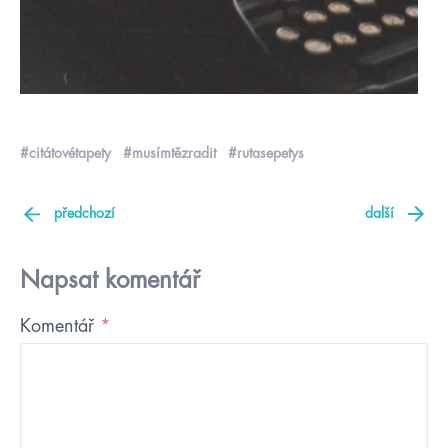
#citátovétapety
#musímtězradit
#rutasepetys
předchozí
další
Napsat komentář
Komentář
*