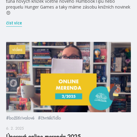
tuna nových knížek včetně nového HumbookTipu nebo
prequelu Hunger Games a taky máme zásobu knižních novinek
😍
číst více
videa
#božštírivalové
#čtvrtékřídlo
6. 2. 2025
Únorová online merenda 2025