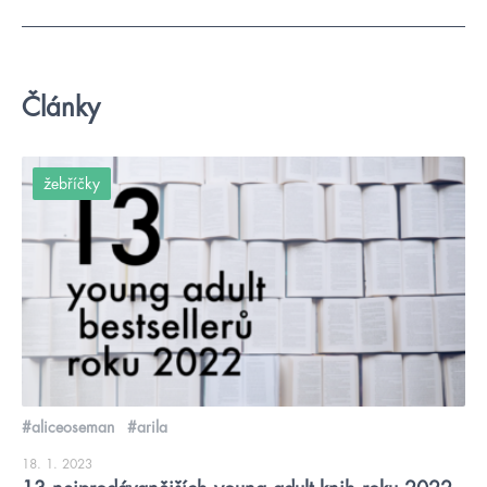
Články
žebříčky
#aliceoseman
#arila
18. 1. 2023