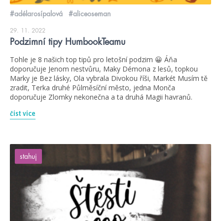
#adélarosípalová
#aliceoseman
29. 11. 2022
Podzimní tipy HumbookTeamu
Tohle je 8 našich top tipů pro letošní podzim 😀 Áňa
doporučuje Jenom nestvůru, Maky Démona z lesů, topkou
Marky je Bez lásky, Ola vybrala Divokou říši, Markét Musím tě
zradit, Terka druhé Půlměsíční město, jedna Monča
doporučuje Zlomky nekonečna a ta druhá Magii havranů.
číst více
stahuj