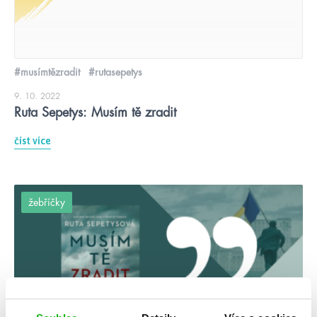
#musímtězradit
#rutasepetys
9. 10. 2022
Ruta Sepetys: Musím tě zradit
číst více
žebříčky