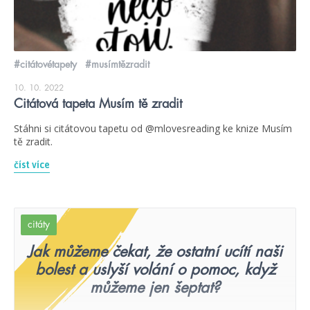
#citátovétapety
#musímtězradit
10. 10. 2022
Citátová tapeta Musím tě zradit
Stáhni si citátovou tapetu od @mlovesreading ke knize Musím
tě zradit.
číst více
citáty
Jak můžeme čekat, že ostatní ucítí naši
bolest a uslyší volání o pomoc, když
můžeme jen šeptat?