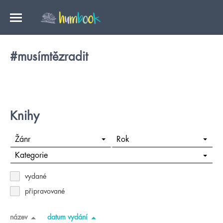
#musímtězradit
Knihy
Žánr
Rok
Kategorie
vydané
připravované
název
datum vydání