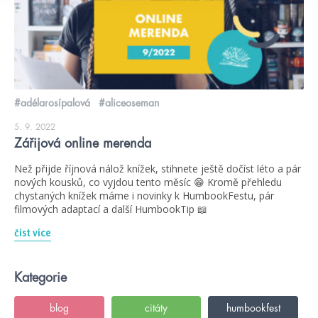
#adélarosípalová
#aliceoseman
5. 9. 2022
Zářijová online merenda
Než přijde říjnová nálož knížek, stihnete ještě dočíst léto a pár
nových kousků, co vyjdou tento měsíc 😁 Kromě přehledu
chystaných knížek máme i novinky k HumbookFestu, pár
filmových adaptací a další HumbookTip 📖
číst více
Kategorie
blog
citáty
humbookfest