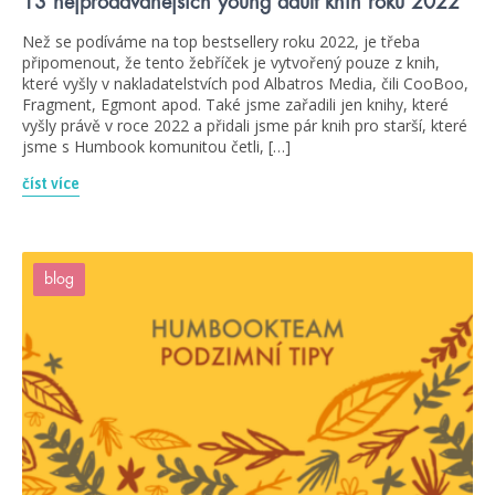
13 nejprodávanějších young adult knih roku 2022
Než se podíváme na top bestsellery roku 2022, je třeba
připomenout, že tento žebříček je vytvořený pouze z knih,
které vyšly v nakladatelstvích pod Albatros Media, čili CooBoo,
Fragment, Egmont apod. Také jsme zařadili jen knihy, které
vyšly právě v roce 2022 a přidali jsme pár knih pro starší, které
jsme s Humbook komunitou četli, […]
číst více
blog