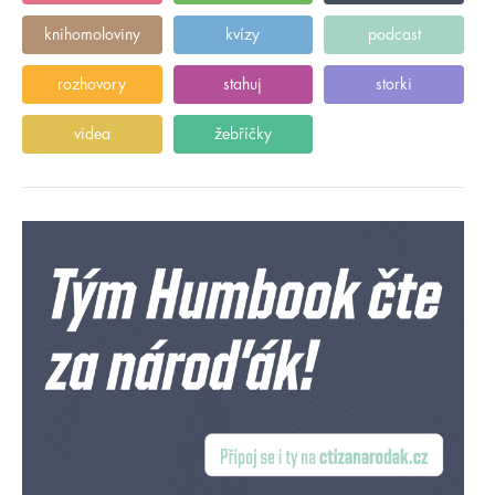
knihomoloviny
kvízy
podcast
rozhovory
stahuj
storki
videa
žebříčky