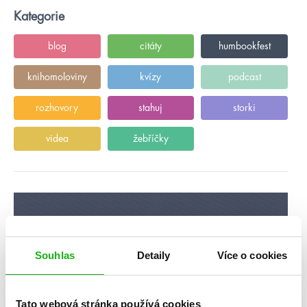
Kategorie
blog
citáty
humbookfest
knihomoloviny
kvízy
podcast
rozhovory
stahuj
storki
videa
žebříčky
Souhlas
Detaily
Více o cookies
Tato webová stránka používá cookies