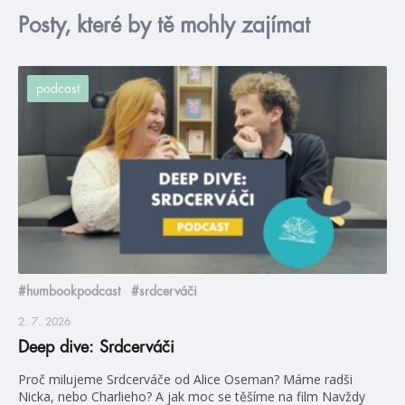
Posty, které by tě mohly zajímat
podcast
#humbookpodcast
#srdcerváči
2. 7. 2026
Deep dive: Srdcerváči
Proč milujeme Srdcerváče od Alice Oseman? Máme radši
Nicka, nebo Charlieho? A jak moc se těšíme na film Navždy