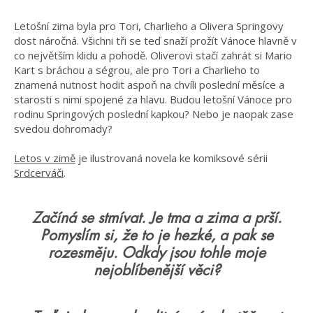
Letošní zima byla pro Tori, Charlieho a Olivera Springovy
dost náročná. Všichni tři se teď snaží prožít Vánoce hlavně v
co největším klidu a pohodě. Oliverovi stačí zahrát si Mario
Kart s bráchou a ségrou, ale pro Tori a Charlieho to
znamená nutnost hodit aspoň na chvíli poslední měsíce a
starosti s nimi spojené za hlavu. Budou letošní Vánoce pro
rodinu Springových poslední kapkou? Nebo je naopak zase
svedou dohromady?
Letos v zimě
je ilustrovaná novela ke komiksové sérii
Srdcerváči
.
Začíná se stmívat. Je tma a zima a prší.
Pomyslím si, že to je hezké, a pak se
rozesměju. Odkdy jsou tohle moje
nejoblíbenější věci?