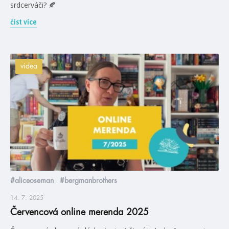
srdcerváči? 🍂
číst více
videa
#aliceoseman
#bergmanbrothers
14. 7. 2025
Červencová online merenda 2025