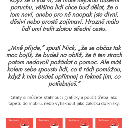
Když se o vás ví, že máte nějakou duševní
poruchu, většina lidí chce buď dělat, že o
tom neví, anebo pro ně naopak jste divní,
děsiví nebo prostě zajímaví. Hrozně málo
lidí umí trefit zlatou střední cestu.
„Mně přijde,“ spustí Nick, „že se občas tak
moc bojíš, že budeš na obtíž, že ti ten strach
potom nedovolí požádat o pomoc. Ale máš
kolem sebe spoustu lidí, co ti rádi pomůžou,
když k nim budeš upřímnej a řekneš jim, co
potřebuješ.“
Citáty si můžete stáhnout i graficky a použít třeba jako
tapetu do mobilu, nebo vytisknout jako záložku do knížky.