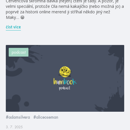
Červencová skromná dávka (nejen) čtení je tady. A pozor, je
velmi speciální, protože Ola nemá kakajíčko (nebo možná jo) a
poprvé za historii online merend ji stříhal někdo jiný než
Maky… 😁
číst více
podcast
#adamsilvera
#aliceoseman
3. 7. 2025