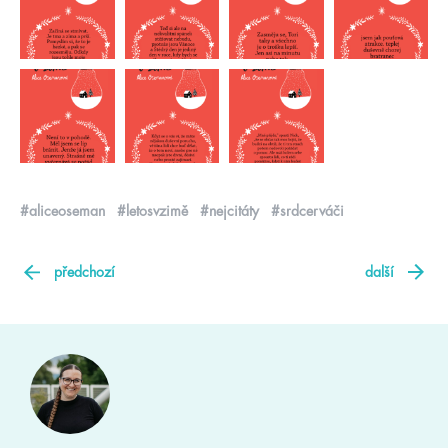
#aliceoseman
#letosvzimě
#nejcitáty
#srdcerváči
předchozí
další