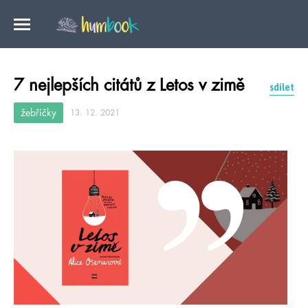
7 nejlepších citátů z Letos v zimě
sdílet
žebříčky
13. 12. 2021