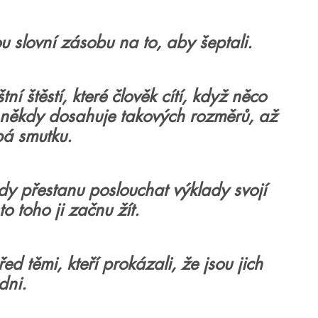
u slovní zásobu na to, aby šeptali.
í štěstí, které člověk cítí, když něco
jež někdy dosahuje takových rozměrů, až
á smutku.
dy přestanu poslouchat výklady svojí
o toho ji začnu žít.
ed těmi, kteří prokázali, že jsou jich
dni.