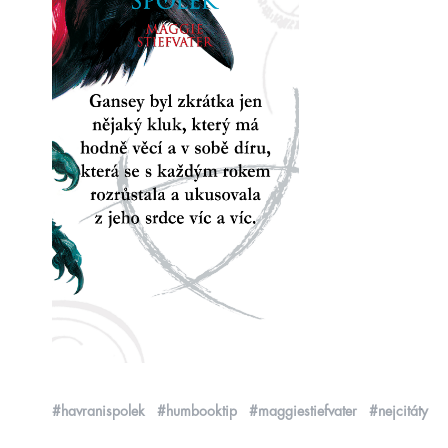
#havranispolek
#humbooktip
#maggiestiefvater
#nejcitáty