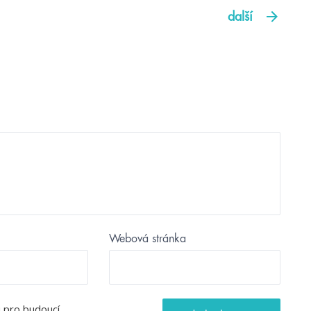
další
Webová stránka
u pro budoucí