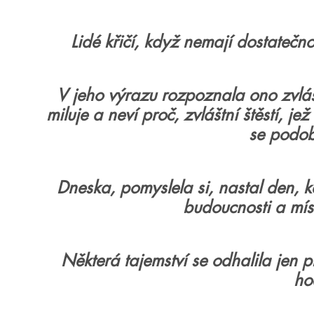
Lidé křičí, když nemají dostatečno
V jeho výrazu rozpoznala ono zvláštn
miluje a neví proč, zvláštní štěstí, 
se podob
Dneska, pomyslela si, nastal den, k
budoucnosti a míst
Některá tajemství se odhalila jen př
ho