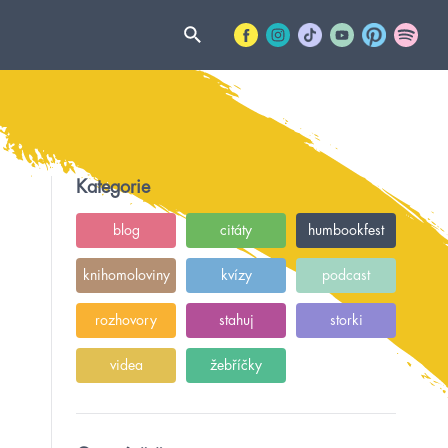
Kategorie
blog
citáty
humbookfest
knihomoloviny
kvízy
podcast
rozhovory
stahuj
storki
videa
žebříčky