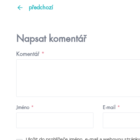
předchozí
Napsat komentář
Komentář
*
Jméno
*
E-mail
*
Uložit do prohlížeče jméno, e-mail a webovou stránk