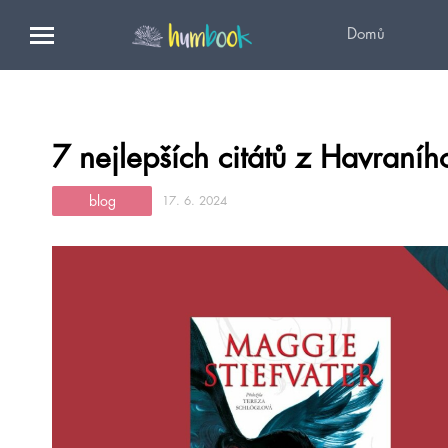
Domů
7 nejlepších citátů z Havraníh
blog
17. 6. 2024