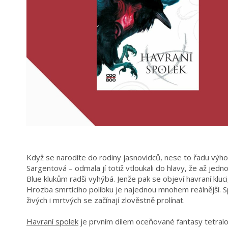
Když se narodíte do rodiny jasnovidců, nese to řadu výhod 
Sargentová – odmala jí totiž vtloukali do hlavy, že až jedn
Blue klukům radši vyhýbá. Jenže pak se objeví havraní kluci,
Hrozba smrtícího polibku je najednou mnohem reálnější. 
živých i mrtvých se začínají zlověstně prolínat.
Havraní spolek
je prvním dílem oceňované fantasy tetralog