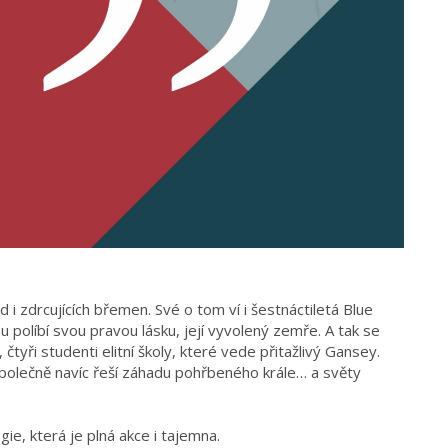
i zdrcujících břemen. Své o tom ví i šestnáctiletá Blue
ou políbí svou pravou lásku, její vyvolený zemře. A tak se
 čtyři studenti elitní školy, které vede přitažlivý Gansey.
Společně navíc řeší záhadu pohřbeného krále… a světy
ie, která je plná akce i tajemna.