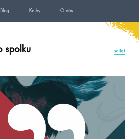
Blog
Knihy
O nás
o spolku
sdílet