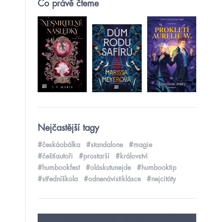
Co právě čteme
Nejčastější tagy
#českáobálka
#standalone
#magie
#češtíautoři
#prostarší
#království
#humbookfest
#oláskutunejde
#humbooktip
#středníškola
#odnenávistiklásce
#nejcitáty