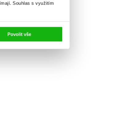
ímají.
Souhlas s využitím
Povolit vše