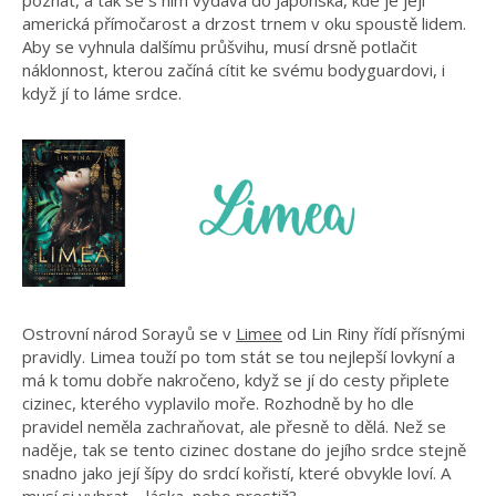
americká přímočarost a drzost trnem v oku spoustě lidem.
Aby se vyhnula dalšímu průšvihu, musí drsně potlačit
náklonnost, kterou začíná cítit ke svému bodyguardovi, i
když jí to láme srdce.
Ostrovní národ Sorayů se v
Limee
od Lin Riny řídí přísnými
pravidly. Limea touží po tom stát se tou nejlepší lovkyní a
má k tomu dobře nakročeno, když se jí do cesty připlete
cizinec, kterého vyplavilo moře. Rozhodně by ho dle
pravidel neměla zachraňovat, ale přesně to dělá. Než se
naděje, tak se tento cizinec dostane do jejího srdce stejně
snadno jako její šípy do srdcí kořistí, které obvykle loví. A
musí si vybrat – láska, nebo prestiž?