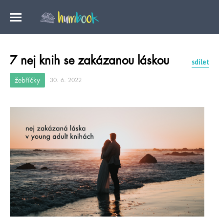
7 nej knih se zakázanou láskou
sdílet
žebříčky
30. 6. 2022