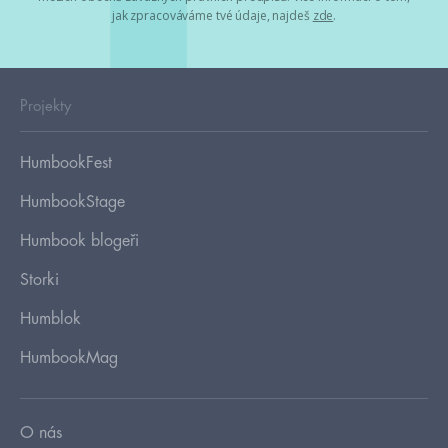
jak zpracováváme tvé údaje, najdeš
zde
.
Projekty
HumbookFest
HumbookStage
Humbook blogeři
Storki
Humblok
HumbookMag
O nás