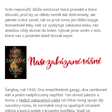
Srdci neporučíš. Může existovat tisíce pravidel a tisíce
důvodů, proč by se někdo neměl dát dohromady, ale
jakmile srdce zavelí, tak se proti tomu jen těžko bojuje.
Romantické linky, kde se vyskytuje zakázaná láska, nás
dokážou vždy dostat do kolen. Vybrali jsme sedm z nich,
které nás v poslední době dostali nejvíc.
Šanghaj, rok 1926. Dva znepřátelené gangy, dva zamilovaní
lidé a jeden nadpřirozený nepřítel. Ten donutí Juliette a
Romu z
Našich zakázaných vášní
od Chloe Gong spojit síly
navzdory tomu, že normálně stojí na opačných stranách
města a konců pušek v krvavém konfliktu. Snaží se