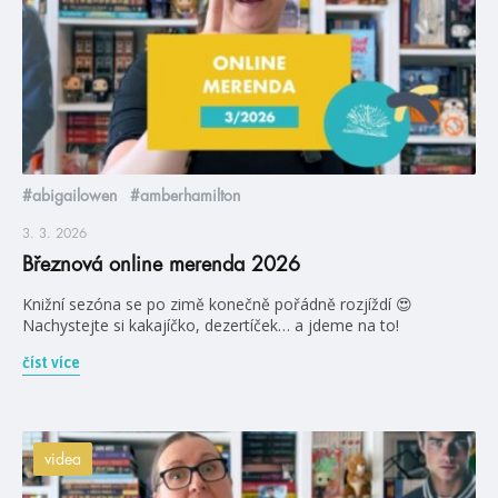
#abigailowen
#amberhamilton
3. 3. 2026
Březnová online merenda 2026
Knižní sezóna se po zimě konečně pořádně rozjíždí 😍
Nachystejte si kakajíčko, dezertíček… a jdeme na to!
číst více
videa