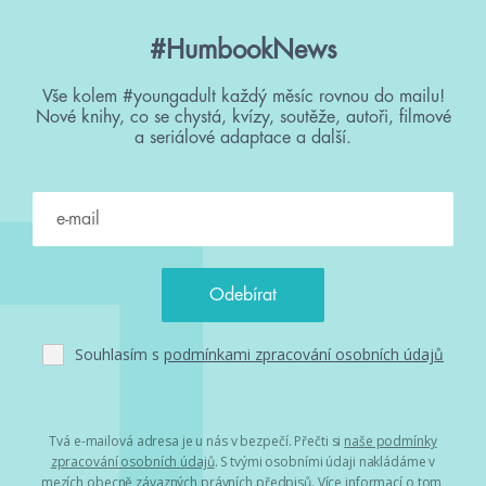
#HumbookNews
Vše kolem #youngadult každý měsíc rovnou do mailu!
Nové knihy, co se chystá, kvízy, soutěže, autoři, filmové
a seriálové adaptace a další.
Souhlasím s
podmínkami zpracování osobních údajů
Tvá e-mailová adresa je u nás v bezpečí. Přečti si
naše podmínky
zpracování osobních údajů
. S tvými osobními údaji nakládáme v
mezích obecně závazných právních předpisů. Více informací o tom,