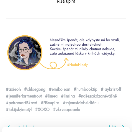
Říše upíra
#axieoh
#chloegong
#emikojean
#humbooktip
#jaykristoff
#jenniferlarmentrout
#limea
#linrina
#našezakázanévášně
#petramartišková
#říšeupíra
#tajemstvíobsidiánu
#tokijskýmotýl
#XOXO
#zkrveapopela
předchozí
další