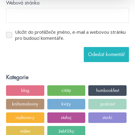
Webová stránka
Uložit do prohlížeče jméno, e-mail a webovou stránku
pro budoucí komentáře.
Kategorie
blog
citáty
humbookfest
knihomoloviny
kvízy
podcast
rozhovory
stahuj
storki
videa
žebříčky