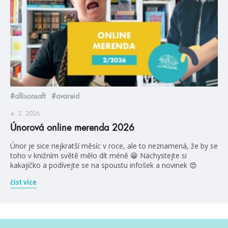
#allisonsaft
#avareid
4. 2. 2026
Únorová online merenda 2026
Únor je sice nejkratší měsíc v roce, ale to neznamená, že by se
toho v knižním světě mělo dít méně 😁 Nachystejte si
kakajíčko a podívejte se na spoustu infošek a novinek 😍
číst více