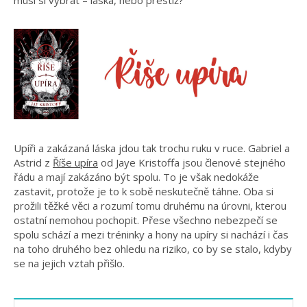
Upíři a zakázaná láska jdou tak trochu ruku v ruce. Gabriel a
Astrid z
Říše upíra
od Jaye Kristoffa jsou členové stejného
řádu a mají zakázáno být spolu. To je však nedokáže
zastavit, protože je to k sobě neskutečně táhne. Oba si
prožili těžké věci a rozumí tomu druhému na úrovni, kterou
ostatní nemohou pochopit. Přese všechno nebezpečí se
spolu schází a mezi tréninky a hony na upíry si nachází i čas
na toho druhého bez ohledu na riziko, co by se stalo, kdyby
se na jejich vztah přišlo.