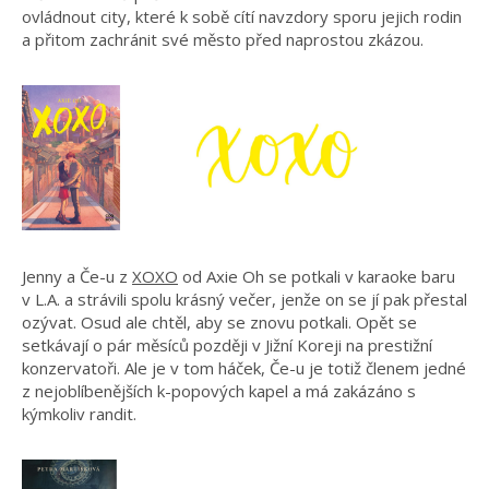
ovládnout city, které k sobě cítí navzdory sporu jejich rodin
a přitom zachránit své město před naprostou zkázou.
Jenny a Če-u z
XOXO
od Axie Oh se potkali v karaoke baru
v L.A. a strávili spolu krásný večer, jenže on se jí pak přestal
ozývat. Osud ale chtěl, aby se znovu potkali. Opět se
setkávají o pár měsíců později v Jižní Koreji na prestižní
konzervatoři. Ale je v tom háček, Če-u je totiž členem jedné
z nejoblíbenějších k-popových kapel a má zakázáno s
kýmkoliv randit.