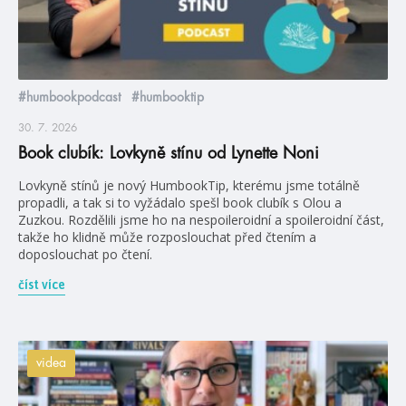
#humbookpodcast
#humbooktip
30. 7. 2026
Book clubík: Lovkyně stínu od Lynette Noni
Lovkyně stínů je nový HumbookTip, kterému jsme totálně
propadli, a tak si to vyžádalo spešl book clubík s Olou a
Zuzkou. Rozdělili jsme ho na nespoileroidní a spoileroidní část,
takže ho klidně může rozposlouchat před čtením a
doposlouchat po čtení.
číst více
videa