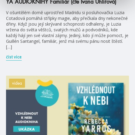
YA AUDIOKNIHY Familiár (čte Ivana Uhlířová)
V ošuntělém domě uprostřed Madridu si posluhovačka Luzia
Cotadová pomáhá střípky magie, aby přečkala dny nekonečné
dřiny. Když jsou její skrývané schopnosti odhaleny, je Luzia
vržena do světa věštců, svatých mužů a podvodníků, kde
každý hájí jen své vlastní zájmy. Jediný, kdo jí může pomoct, je
Guillén Santangel, familiár, jenž má svému pánu nosit štěstí.
[…]
číst více
videa