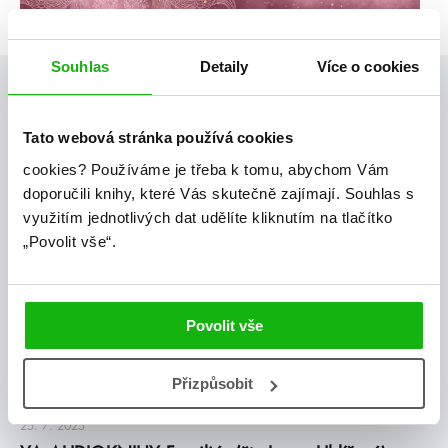
Souhlas
Detaily
Více o cookies
Posty, které by tě mohly zajímat
Tato webová stránka používá cookies
cookies?
Používáme je třeba k tomu, abychom Vám
videa
doporučili knihy, které Vás skutečně zajímají.
Souhlas s
využitím jednotlivých dat udělíte kliknutím na tlačítko
„Povolit vše“.
Povolit vše
Přizpůsobit
#audioknihy
#familiár
25. 7. 2025