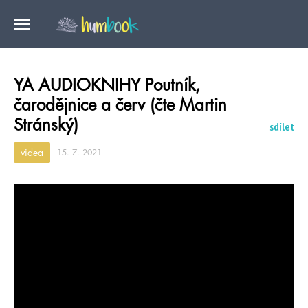
YA AUDIOKNIHY Poutník,
čarodějnice a červ (čte Martin
Stránský)
sdílet
videa
15. 7. 2021