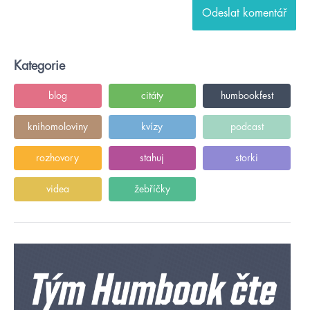
Kategorie
blog
citáty
humbookfest
knihomoloviny
kvízy
podcast
rozhovory
stahuj
storki
videa
žebříčky