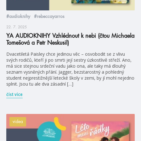
#audioknihy
#rebeccayarros
22. 7. 2025
YA AUDIOKNIHY Vzhlédnout k nebi (čtou Michaela
Tomešová a Petr Neskusil)
Dvacetiletá Paisley chce jedinou věc – osvobodit se z vlivu
svých rodičů, kteří ji po smrti její sestry úzkostlivě střeží. Ano,
má sice stejnou srdeční vadu jako ona, ale taky má dlouhý
seznam vysněných přání. Jagger, bezstarostný a pohledný
student nejprestižnější letecké školy v zemi, by jí mohl nejedno
splnit. Jsou tu ale dva zásadní […]
číst více
videa