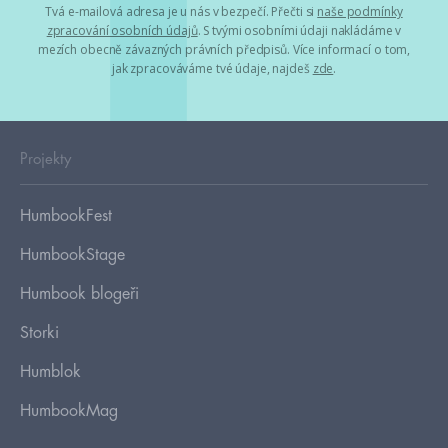
Tvá e-mailová adresa je u nás v bezpečí. Přečti si
naše podmínky
zpracování osobních údajů
. S tvými osobními údaji nakládáme v
mezích obecně závazných právních předpisů. Více informací o tom,
jak zpracováváme tvé údaje, najdeš
zde
.
Projekty
HumbookFest
HumbookStage
Humbook blogeři
Storki
Humblok
HumbookMag