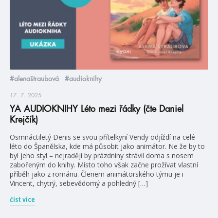
#alenaštraubová
#audioknihy
17. 7. 2025
YA AUDIOKNIHY Léto mezi řádky (čte Daniel
Krejčík)
Osmnáctiletý Denis se svou přítelkyní Vendy odjíždí na celé
léto do Španělska, kde má působit jako animátor. Ne že by to
byl jeho styl – nejraději by prázdniny strávil doma s nosem
zabořeným do knihy. Místo toho však začne prožívat vlastní
příběh jako z románu. Členem animátorského týmu je i
Vincent, chytrý, sebevědomý a pohledný […]
číst více