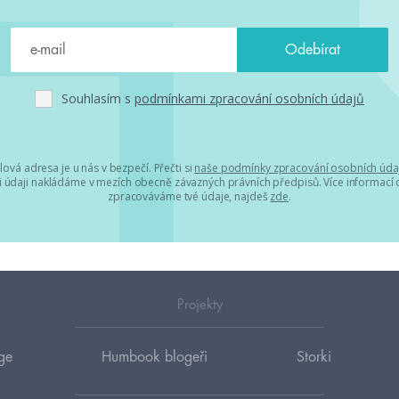
Souhlasím s
podmínkami zpracování osobních údajů
lová adresa je u nás v bezpečí. Přečti si
naše podmínky zpracování osobních úda
 údaji nakládáme v mezích obecně závazných právních předpisů. Více informací o
zpracováváme tvé údaje, najdeš
zde
.
Projekty
ge
Humbook blogeři
Storki