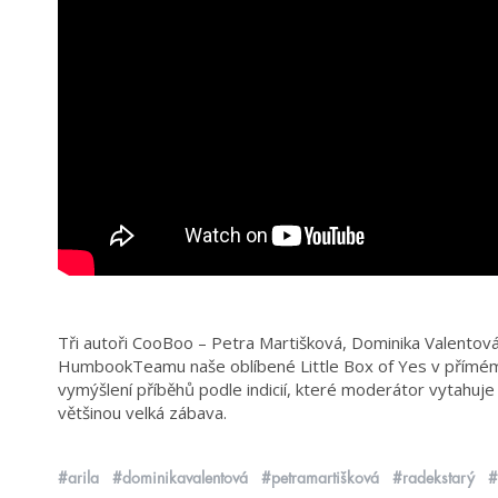
Tři autoři CooBoo – Petra Martišková, Dominika Valentová
HumbookTeamu naše oblíbené Little Box of Yes v přímém 
vymýšlení příběhů podle indicií, které moderátor vytahuje s
většinou velká zábava.
#arila
#dominikavalentová
#petramartišková
#radekstarý
#