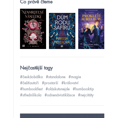
Co právě čteme
Nejčastější tagy
#českáobálka
#standalone
#magie
#češtíautoři
#prostarší
#království
#humbookfest
#oláskutunejde
#humbooktip
#středníškola
#odnenávistiklásce
#nejcitáty