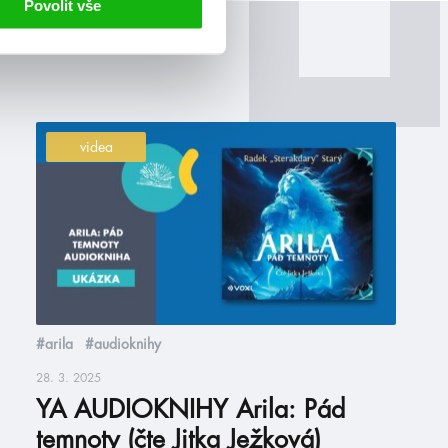
Povolit vše
videa
#arila
#audioknihy
28. 3. 2025
YA AUDIOKNIHY Arila: Pád
temnoty (čte Jitka Ježková)