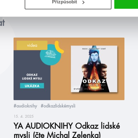
Přizpůsobit
at
videa
#audioknihy
#odkazlidskémysli
15. 4. 2025
YA AUDIOKNIHY Odkaz lidské
mysli (čte Michal Zelenka)