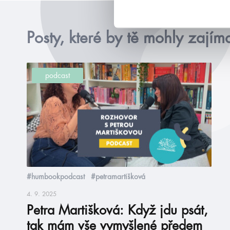
Posty, které by tě mohly zajím
podcast
#humbookpodcast
#petramartišková
4. 9. 2025
Petra Martišková: Když jdu psát,
tak mám vše vymyšlené předem