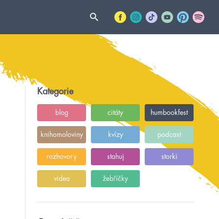
Kategorie
blog
citáty
humbookfest
knihomoloviny
kvízy
podcast
rozhovory
stahuj
storki
videa
žebříčky