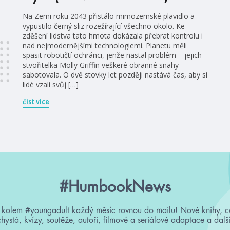
Na Zemi roku 2043 přistálo mimozemské plavidlo a
vypustilo černý sliz rozežírající všechno okolo. Ke
zděšení lidstva tato hmota dokázala přebrat kontrolu i
nad nejmodernějšími technologiemi. Planetu měli
spasit robotičtí ochránci, jenže nastal problém – jejich
stvořitelka Molly Griffin veškeré obranné snahy
sabotovala. O dvě stovky let později nastává čas, aby si
lidé vzali svůj […]
číst více
#HumbookNews
 kolem #youngadult každý měsíc rovnou do mailu! Nové knihy, c
chystá, kvízy, soutěže, autoři, filmové a seriálové adaptace a další