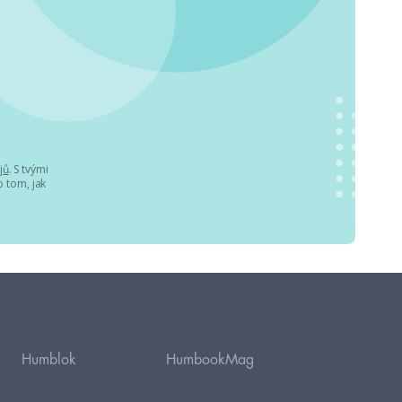
jů
. S tvými
 tom, jak
Humblok
HumbookMag