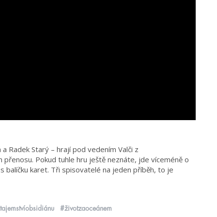
 a Radek Starý – hrají pod vedením Valči z
přenosu. Pokud tuhle hru ještě neznáte, jde víceméně o
 balíčku karet. Tři spisovatelé na jeden příběh, to je
tajemstvíobsidiánu
#životzaoceánem