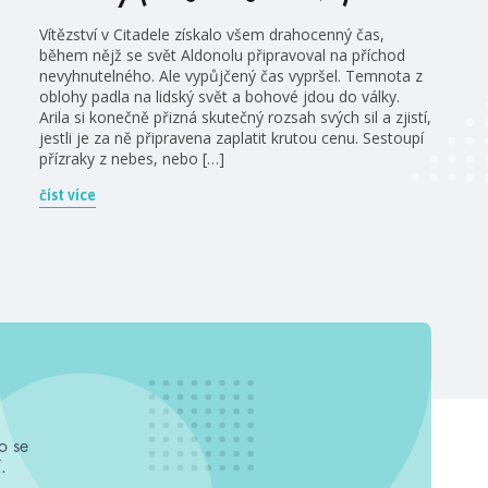
Vítězství v Citadele získalo všem drahocenný čas,
během nějž se svět Aldonolu připravoval na příchod
nevyhnutelného. Ale vypůjčený čas vypršel. Temnota z
oblohy padla na lidský svět a bohové jdou do války.
Arila si konečně přizná skutečný rozsah svých sil a zjistí,
jestli je za ně připravena zaplatit krutou cenu. Sestoupí
přízraky z nebes, nebo […]
číst více
o se
.