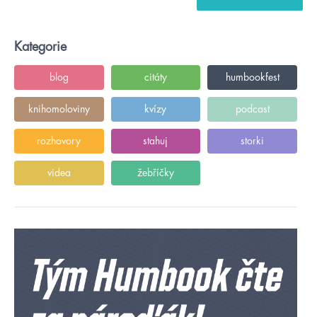
Kategorie
blog
citáty
humbookfest
knihomoloviny
kvízy
podcast
rozhovory
stahuj
storki
videa
žebříčky