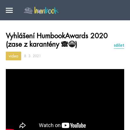
Vyhlášení HumbookAwards 2020
(zase z karantény 🙈😁)
sdílet
videa
8. 3. 2021