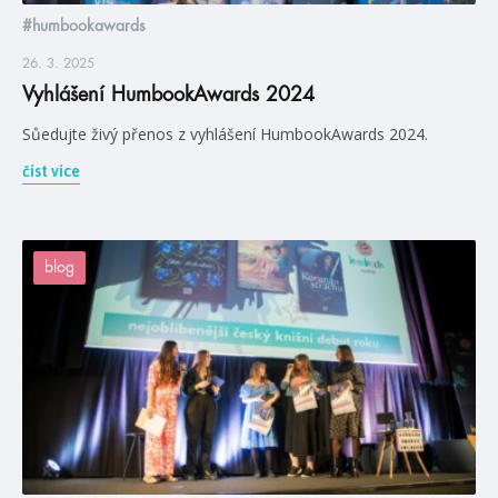
#humbookawards
26. 3. 2025
Vyhlášení HumbookAwards 2024
Sůedujte živý přenos z vyhlášení HumbookAwards 2024.
číst více
blog