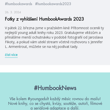
#humbookawards
#humbookawards2023
26. 3. 2024
Fotky z vyhlášení HumbookAwards 2023
V pátek 22. března jsme v pražském kině Přítomnost ocenili ty
nejlepší young adult knihy roku 2023. Gratulujeme vítězům a
přinášíme menší ochutnávku v podobě fotografií od Jaroslava
Fikoty, a pokud vám utekl stream včetně rozhovoru s Jennifer
L. Armentrout, můžete se na něj podívat tady.
číst více
#HumbookNews
Vše kolem #youngadult každý měsíc rovnou do mailu!
Nové knihy, co se chystá, kvízy, soutěže, autoři, filmové
a seriálové adaptace a další.