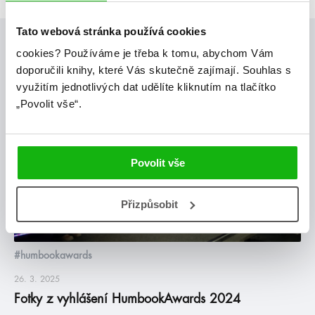
Tato webová stránka používá cookies
Posty, které by tě mohly zajímat
cookies?
Používáme je třeba k tomu, abychom Vám
doporučili knihy, které Vás skutečně zajímají.
Souhlas s
využitím jednotlivých dat udělíte kliknutím na tlačítko
blog
„Povolit vše“.
Povolit vše
Přizpůsobit
#humbookawards
26. 3. 2025
Fotky z vyhlášení HumbookAwards 2024