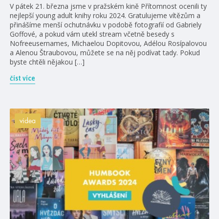
V pátek 21. března jsme v pražském kině Přítomnost ocenili ty
nejlepší young adult knihy roku 2024. Gratulujeme vítězům a
přinášíme menší ochutnávku v podobě fotografií od Gabriely
Goffové, a pokud vám utekl stream včetně besedy s
Nofreeusernames, Michaelou Dopitovou, Adélou Rosípalovou
a Alenou Štraubovou, můžete se na něj podívat tady. Pokud
byste chtěli nějakou […]
číst více
videa