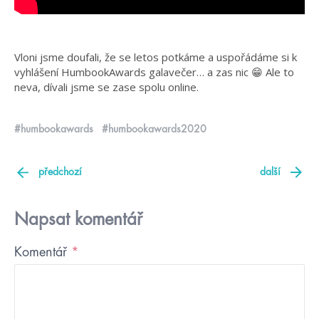
Vloni jsme doufali, že se letos potkáme a uspořádáme si k
vyhlášení HumbookAwards galavečer… a zas nic 😁 Ale to
neva, dívali jsme se zase spolu online.
#humbookawards
#humbookawards2020
předchozí
další
Napsat komentář
Komentář
*