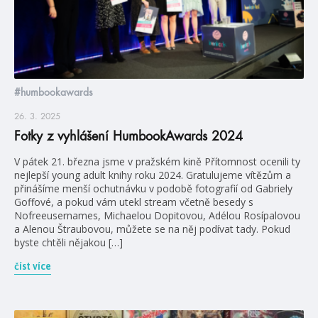
#humbookawards
26. 3. 2025
Fotky z vyhlášení HumbookAwards 2024
V pátek 21. března jsme v pražském kině Přítomnost ocenili ty
nejlepší young adult knihy roku 2024. Gratulujeme vítězům a
přinášíme menší ochutnávku v podobě fotografií od Gabriely
Goffové, a pokud vám utekl stream včetně besedy s
Nofreeusernames, Michaelou Dopitovou, Adélou Rosípalovou
a Alenou Štraubovou, můžete se na něj podívat tady. Pokud
byste chtěli nějakou […]
číst více