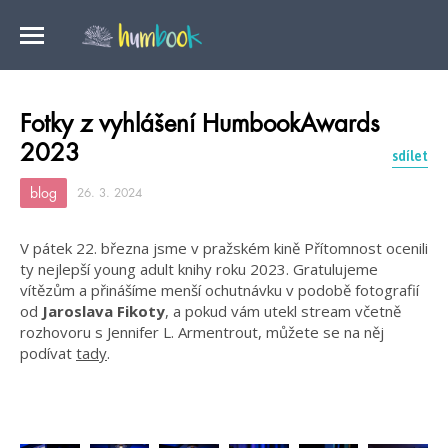
Fotky z vyhlášení HumbookAwards
2023
sdílet
blog
26. 3. 2024
V pátek 22. března jsme v pražském kině Přítomnost ocenili
ty nejlepší young adult knihy roku 2023. Gratulujeme
vítězům a přinášíme menší ochutnávku v podobě fotografií
od
Jaroslava Fikoty
, a pokud vám utekl stream včetně
rozhovoru s Jennifer L. Armentrout, můžete se na něj
podívat
tady
.