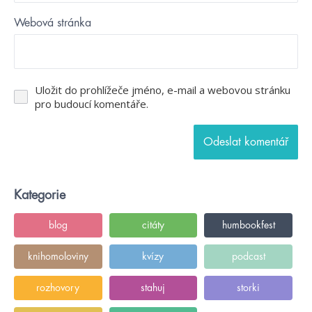
Webová stránka
Uložit do prohlížeče jméno, e-mail a webovou stránku
pro budoucí komentáře.
Kategorie
blog
citáty
humbookfest
knihomoloviny
kvízy
podcast
rozhovory
stahuj
storki