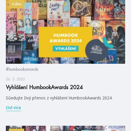
videa
#humbookawards
26. 3. 2025
Vyhlášení HumbookAwards 2024
Sůedujte živý přenos z vyhlášení HumbookAwards 2024.
číst více