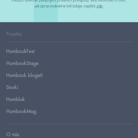
mezích obecně závazných právních předpisů. Více informací o tom,
jak zpracováváme tvé údaje, najdeš
zde
.
Projekty
HumbookFest
HumbookStage
Humbook blogeři
Storki
Humblok
HumbookMag
O nás