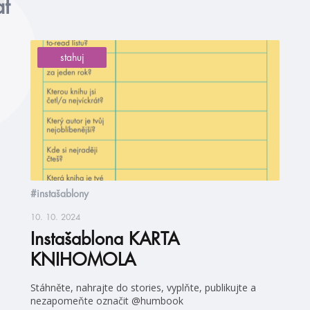
at
stahuj
#instašablony
10. 10. 2024
Instašablona KARTA
KNIHOMOLA
Stáhněte, nahrajte do stories, vyplňte, publikujte a
nezapomeňte označit @humbook