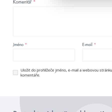
Komentář
*
Jméno
*
E-mail
*
Uložit do prohlížeče jméno, e-mail a webovou stránk
komentáře.