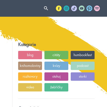
Kategorie
blog
citáty
humbookfest
knihomoloviny
kvízy
podcast
rozhovory
stahuj
storki
videa
žebříčky