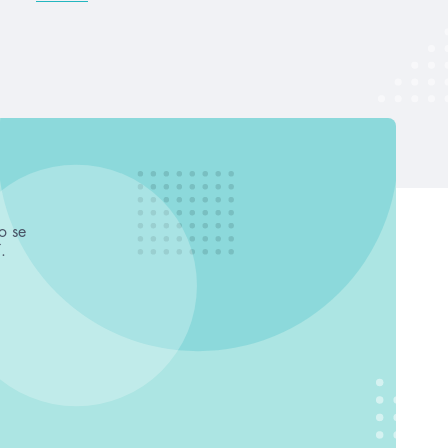
o se
.