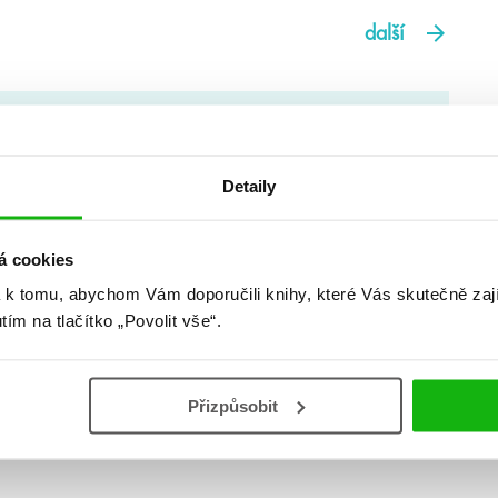
další
names
Detaily
om na knihy, slušnou sbírku funko
ím jménem… Knížky jsou mým koníčkem i
až příliš…
á cookies
 k tomu, abychom Vám doporučili knihy, které Vás skutečně zaj
utím na tlačítko „Povolit vše“.
Přizpůsobit