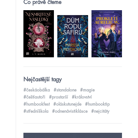
Co právě čteme
Nejčastější tagy
#českáobálka
#standalone
#magie
#češtíautoři
#prostarší
#království
#humbookfest
#oláskutunejde
#humbooktip
#středníškola
#odnenávistiklásce
#nejcitáty