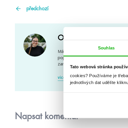
předchozí
Ola alias Nofreeuser
Souhlas
Mám doma samostatnou místnost jen
pop figurek, černou kočku s klučič
zaměstnáním, i tak ale stíhám trávit 
Tato webová stránka použív
cookies?
Používáme je třeba
více
jednotlivých dat udělíte klikn
Napsat komentář