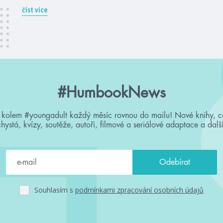
číst více
#HumbookNews
 kolem #youngadult každý měsíc rovnou do mailu! Nové knihy, c
chystá, kvízy, soutěže, autoři, filmové a seriálové adaptace a další
Souhlasím s
podmínkami zpracování osobních údajů