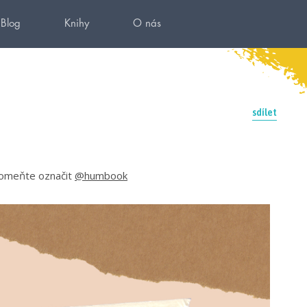
Blog
Knihy
O nás
sdílet
apomeňte označit
@humbook