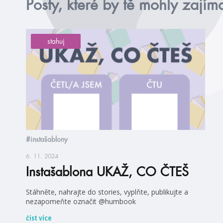
Posty, které by tě mohly zajím
stahuj
#instašablony
6. 11. 2024
Instašablona UKAŽ, CO ČTEŠ
Stáhněte, nahrajte do stories, vyplňte, publikujte a
nezapomeňte označit @humbook
číst více