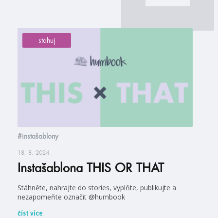
stahuj
#instašablony
18. 8. 2024
Instašablona THIS OR THAT
Stáhněte, nahrajte do stories, vyplňte, publikujte a
nezapomeňte označit @humbook
číst více