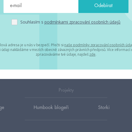
Souhlasím s
podmínkami zpracování osobních údajů
lová adresa je u nás v bezpečí. Přečti si
naše podmínky zpracování osobních úda
 údaji nakládáme v mezích obecně závazných právních předpisů. Více informací o
zpracováváme tvé údaje, najdeš
zde
.
Projekty
ge
Humbook blogeři
Storki