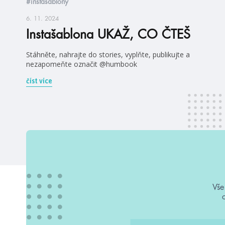
#instašablony
6. 11. 2024
Instašablona UKAŽ, CO ČTEŠ
Stáhněte, nahrajte do stories, vyplňte, publikujte a
nezapomeňte označit @humbook
číst více
Vše