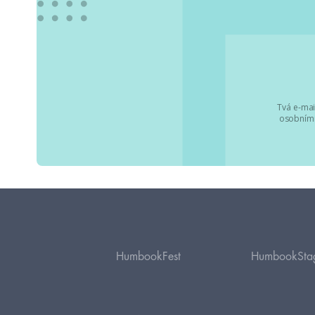
Tvá e-mai
osobními
HumbookFest
HumbookSta