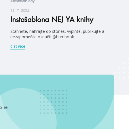
#instašablony
11. 7. 2024
Instašablona NEJ YA knihy
Stáhněte, nahrajte do stories, vyplňte, publikujte a
nezapomeňte označit @humbook
číst více
o se
.