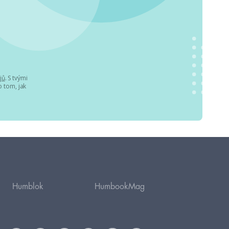
jů
. S tvými
 tom, jak
Humblok
HumbookMag