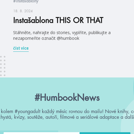
#instašablony
18. 8. 2024
Instašablona THIS OR THAT
Stáhněte, nahrajte do stories, vyplňte, publikujte a
nezapomeňte označit @humbook
číst více
#HumbookNews
 kolem #youngadult každý měsíc rovnou do mailu! Nové knihy, c
chystá, kvízy, soutěže, autoři, filmové a seriálové adaptace a další