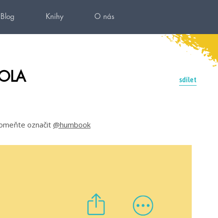
Blog
Knihy
O nás
MOLA
sdílet
apomeňte označit
@humbook