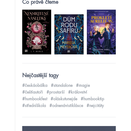
Co právě čteme
Nejčastější tagy
#českáobálka
#standalone
#magie
#češtíautoři
#prostarší
#království
#humbookfest
#oláskutunejde
#humbooktip
#středníškola
#odnenávistiklásce
#nejcitáty