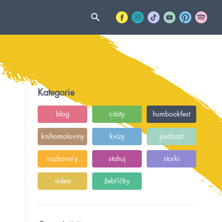
Kategorie
blog
citáty
humbookfest
knihomoloviny
kvízy
podcast
rozhovory
stahuj
storki
videa
žebříčky