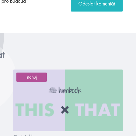
u pro budoucí
at
stahuj