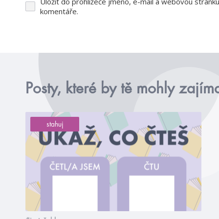
Uložit do prohlížeče jméno, e-mail a webovou stránk
komentáře.
Posty, které by tě mohly zajím
stahuj