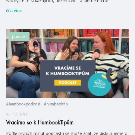
Nachystejte si kakajíčko, dezertíček… a jdeme na to!
číst více
podcast
#humbookpodcast
#humbooktip
25. 12. 2025
Vracíme se k HumbookTipům
Podle prvních minut podcastu se může zdát, že diskutujeme o