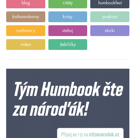
blog
citáty
humbookfest
knihomoloviny
kvízy
podcast
rozhovory
stahuj
storki
videa
žebříčky