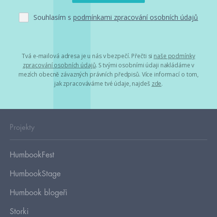
Souhlasím s
podmínkami zpracování osobních údajů
Tvá e-mailová adresa je u nás v bezpečí. Přečti si
naše podmínky
zpracování osobních údajů
. S tvými osobními údaji nakládáme v
mezích obecně závazných právních předpisů. Více informací o tom,
jak zpracováváme tvé údaje, najdeš
zde
.
Projekty
HumbookFest
HumbookStage
Humbook blogeři
Storki