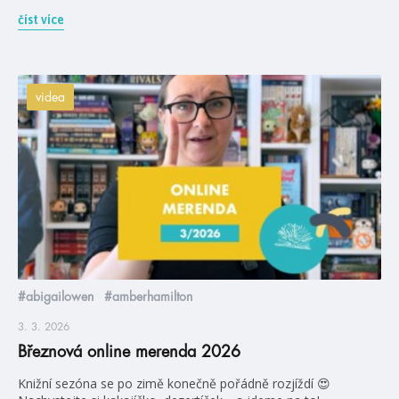
číst více
videa
#abigailowen
#amberhamilton
3. 3. 2026
Březnová online merenda 2026
Knižní sezóna se po zimě konečně pořádně rozjíždí 😍