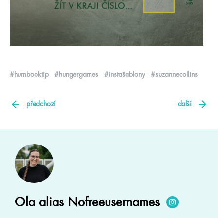
#humbooktip
#hungergames
#instašablony
#suzannecollins
předchozí
další
Ola alias Nofreeusernames