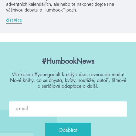
adventních kalendářích, ale nebojte nakonec dojde i na
vášnivou debatu o HumbookTipech.
číst více
#HumbookNews
Vše kolem #youngadult každý měsíc rovnou do mailu!
Nové knihy, co se chystá, kvízy, soutěže, autoři, filmové
a seriálové adaptace a další.