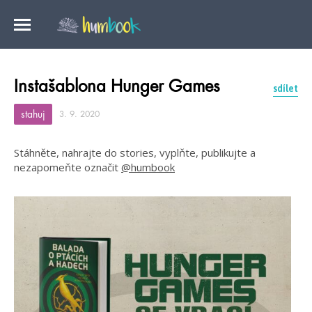
Instašablona Hunger Games
sdílet
stahuj
3. 9. 2020
Stáhněte, nahrajte do stories, vyplňte, publikujte a
nezapomeňte označit
@humbook