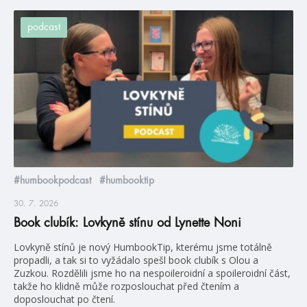
podcast
#humbookpodcast
#humbooktip
30. 7. 2026
Book clubík: Lovkyně stínu od Lynette Noni
Lovkyně stínů je nový HumbookTip, kterému jsme totálně
propadli, a tak si to vyžádalo spešl book clubík s Olou a
Zuzkou. Rozdělili jsme ho na nespoileroidní a spoileroidní část,
takže ho klidně může rozposlouchat před čtením a
doposlouchat po čtení.