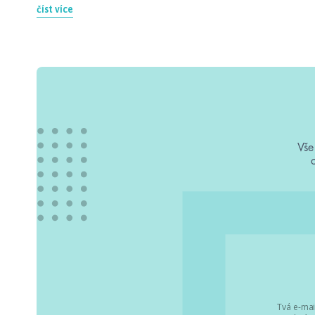
číst více
Vše
Tvá e-mai