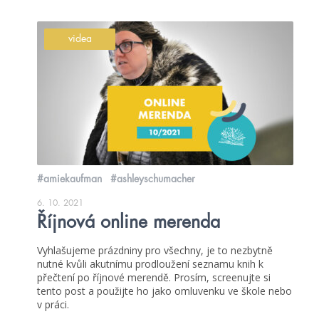
videa
#amiekaufman
#ashleyschumacher
6. 10. 2021
Říjnová online merenda
Vyhlašujeme prázdniny pro všechny, je to nezbytně
nutné kvůli akutnímu prodloužení seznamu knih k
přečtení po říjnové merendě. Prosím, screenujte si
tento post a použijte ho jako omluvenku ve škole nebo
v práci.