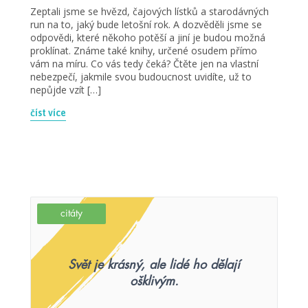
Zeptali jsme se hvězd, čajových lístků a starodávných
run na to, jaký bude letošní rok. A dozvěděli jsme se
odpovědi, které někoho potěší a jiní je budou možná
proklínat. Známe také knihy, určené osudem přímo
vám na míru. Co vás tedy čeká? Čtěte jen na vlastní
nebezpečí, jakmile svou budoucnost uvidíte, už to
nepůjde vzít […]
číst více
citáty
Svět je krásný, ale lidé ho dělají
ošklivým.