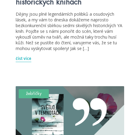
historických knihách
Dějiny jsou plné legendárních polibků a osudových
lásek, a my vám to dneska dokážeme naprosto
bezkonkurenční sbírkou sedmi skvělých historických YA
knih. Pojďte se s námi ponořit do scén, které vám
vykouzlí úsměv na tváři, ale možná taky trochu husí
kůži. Než se pustíte do čtení, varujeme vás, že se tu
mohou vyskytovat spoilery! Jak se […]
číst více
žebříčky