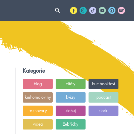
Kategorie
blog
citáty
humbookfest
knihomoloviny
kvízy
podcast
rozhovory
stahuj
storki
videa
žebříčky