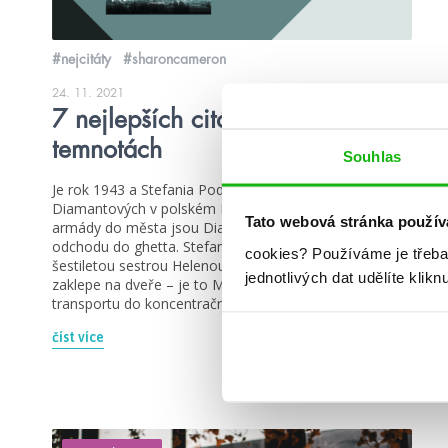
#nejcitáty
#sharoncameron
24. 11. 2021
7 nejlepších citátů ze Světla v
temnotách
Souhlas
Je rok 1943 a Stefania Podgórská pracuje pro rodinu
Diamantových v polském Přemyšlu. Po vpádu německé
Tato webová stránka použív
armády do města jsou Diamantovi donuceni k
odchodu do ghetta. Stefania zde zůstává se svojí
cookies?
Používáme je třeba
šestiletou sestrou Helenou sama. A potom někdo
jednotlivých dat udělíte klikn
zaklepe na dveře – je to Max Diamant. Utekl z
transportu do koncentračního tábora a žádá o […]
číst více