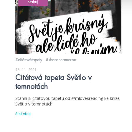
stahuj
#citátovétapety
#sharoncameron
16. 11. 2021
Citátová tapeta Světlo v
temnotách
Stáhni si citátovou tapetu od @mlovesreading ke knize
Světlo v temnotách
číst více