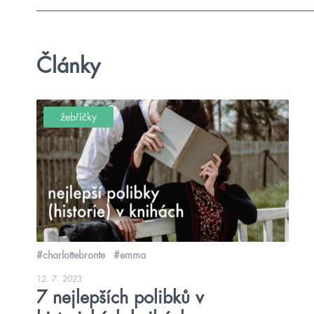
Články
žebříčky
#charlottebronte
#emma
12. 7. 2023
7 nejlepších polibků v