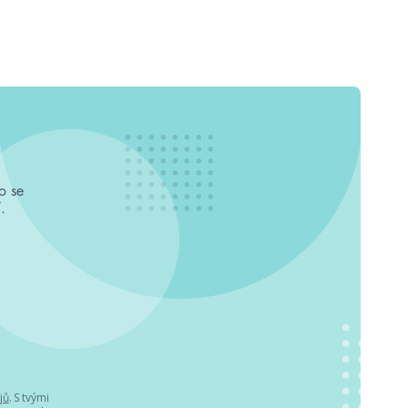
o se
.
jů
. S tvými