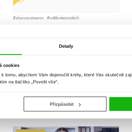
#sharoncameron
#světlovtemnotách
18. 11. 2021
Sharon Cameron: Světlo v
temnotách
Detaily
číst více
á cookies
 k tomu, abychom Vám doporučili knihy, které Vás skutečně zaj
utím na tlačítko „Povolit vše“.
Přizpůsobit