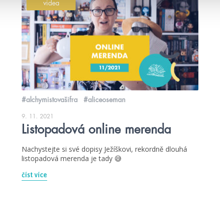
videa
#alchymistovašifra
#aliceoseman
9. 11. 2021
Listopadová online merenda
Nachystejte si své dopisy Ježíškovi, rekordně dlouhá
listopadová merenda je tady 😅
číst více