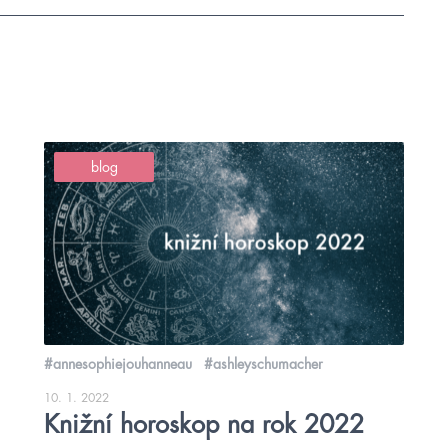
blog
#annesophiejouhanneau
#ashleyschumacher
10. 1. 2022
Knižní horoskop na rok 2022