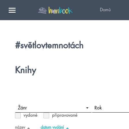
Domů
#světlovtemnotách
Knihy
Žánr
Rok
vydané
připravované
název
datum vydání