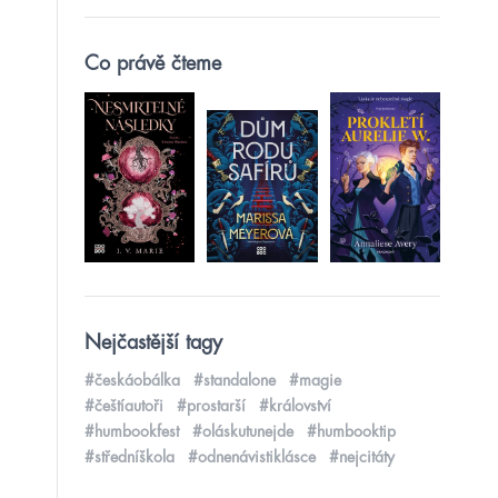
Co právě čteme
Nejčastější tagy
#českáobálka
#standalone
#magie
#češtíautoři
#prostarší
#království
#humbookfest
#oláskutunejde
#humbooktip
#středníškola
#odnenávistiklásce
#nejcitáty