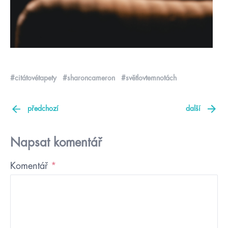
#citátovétapety
#sharoncameron
#světlovtemnotách
předchozí
další
Napsat komentář
Komentář
*