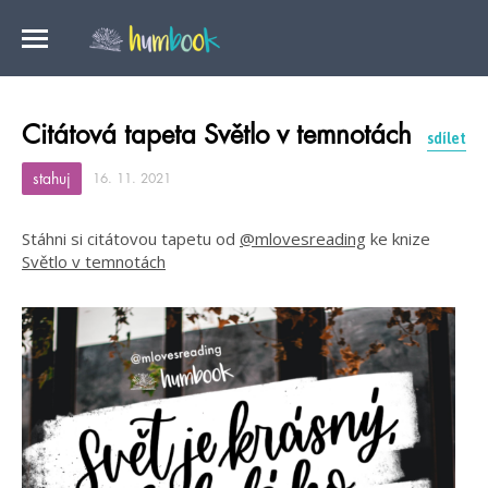
Citátová tapeta Světlo v temnotách
sdílet
stahuj
16. 11. 2021
Stáhni si citátovou tapetu od
@mlovesreading
ke knize
Světlo v temnotách