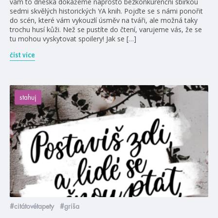
vám to dneska dokážeme naprosto bezkonkurenční sbírkou
sedmi skvělých historických YA knih. Pojďte se s námi ponořit
do scén, které vám vykouzlí úsměv na tváři, ale možná taky
trochu husí kůži. Než se pustíte do čtení, varujeme vás, že se
tu mohou vyskytovat spoilery! Jak se […]
číst více
stahuj
#citátovétapety
#griša