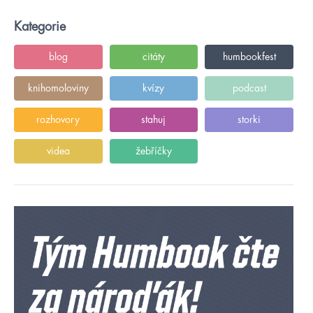
Kategorie
blog
citáty
humbookfest
knihomoloviny
kvízy
podcast
rozhovory
stahuj
storki
videa
žebříčky