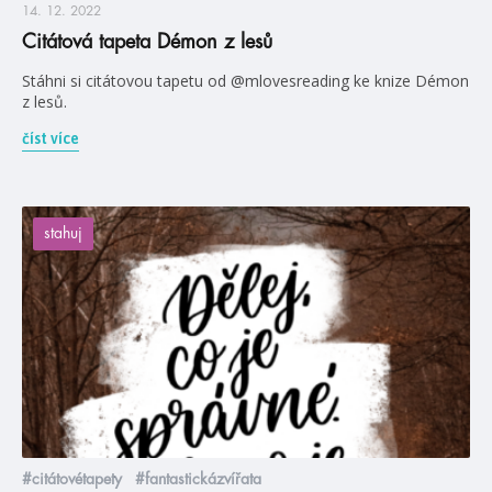
14. 12. 2022
Citátová tapeta Démon z lesů
Stáhni si citátovou tapetu od @mlovesreading ke knize Démon
z lesů.
číst více
stahuj
#citátovétapety
#fantastickázvířata