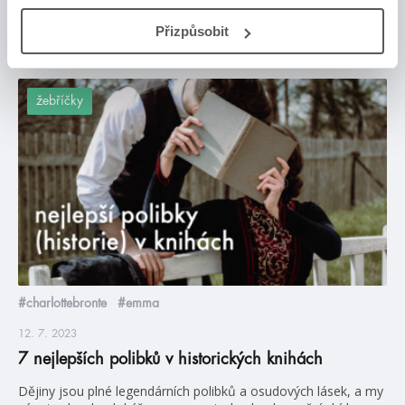
Přizpůsobit
Posty, které by tě mohly zajímat
žebříčky
#charlottebronte
#emma
12. 7. 2023
7 nejlepších polibků v historických knihách
Dějiny jsou plné legendárních polibků a osudových lásek, a my