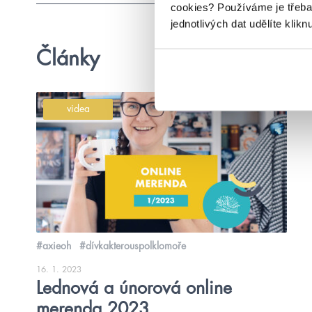
cookies?
Používáme je třeba
jednotlivých dat udělíte klikn
Články
videa
#axieoh
#dívkakterouspolklomoře
16. 1. 2023
Lednová a únorová online
merenda 2023