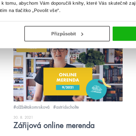
 k tomu, abychom Vám doporučili knihy, které Vás skutečně zaj
utím na tlačítko „Povolit vše“.
Přizpůsobit
videa
#alžbětakomrsková
#astridscholte
30. 8. 2021
Zářijová online merenda