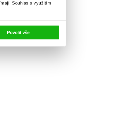
ímají.
Souhlas s využitím
Povolit vše