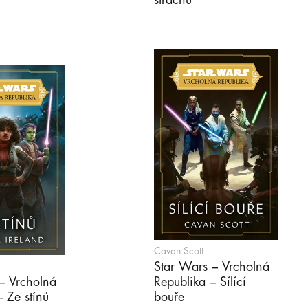
strachu
Cavan Scott
Star Wars – Vrcholná
– Vrcholná
Republika – Sílící
– Ze stínů
bouře