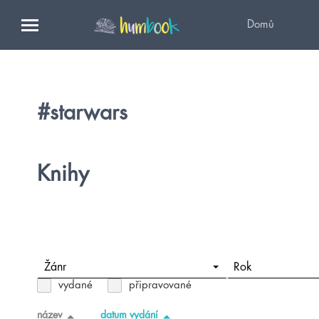
Domů
#starwars
Knihy
Žánr
Rok
vydané
připravované
název
datum vydání