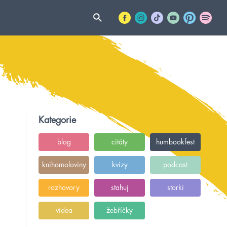
Kategorie
blog
citáty
humbookfest
knihomoloviny
kvízy
podcast
rozhovory
stahuj
storki
videa
žebříčky