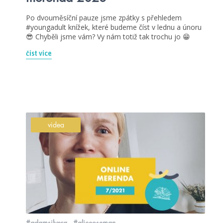
Po dvouměsíční pauze jsme zpátky s přehledem
#youngadult knížek, které budeme číst v lednu a únoru
😎 Chyběli jsme vám? Vy nám totiž tak trochu jo 😁
číst více
videa
#adamsilvera
#aliceoseman