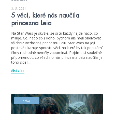
3. 5. 2021
5 věcí, které nás naučila
princezna Leia
Na Star Wars je skvělé, že si tu každý najde něco, co
miluje. Co, nebo spíš koho, bychom ale měli obdivovat
všichni? Rozhodně princeznu Leiu. Star Wars na její
postavě ukazuje spoustu věcí, na které by tak populární
filmy rozhodně neměly zapomínat. Pojďme si společně
připomenout, co všechno nás princezna Leia naučila. Je
toho sice […]
číst více
kvízy