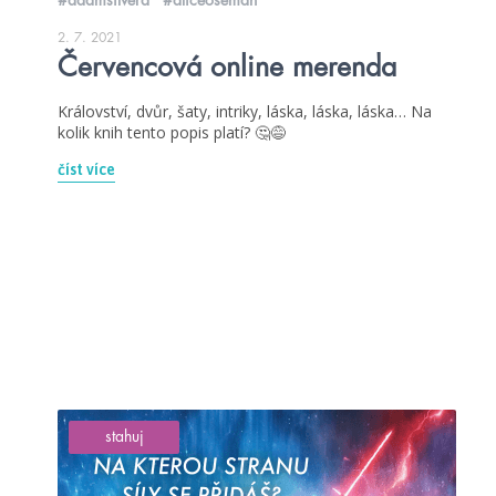
2. 7. 2021
Červencová online merenda
Království, dvůr, šaty, intriky, láska, láska, láska… Na
kolik knih tento popis platí? 🤔😅
číst více
stahuj