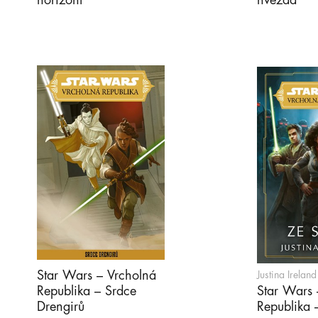
horizont
hvězda
Star Wars – Vrcholná
Justina Ireland
Republika – Srdce
Star Wars 
Drengirů
Republika 