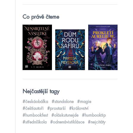
Co právě čteme
Nejčastější tagy
#českáobálka
#standalone
#magie
#češtíautoři
#prostarší
#království
#humbookfest
#oláskutunejde
#humbooktip
#středníškola
#odnenávistiklásce
#nejcitáty