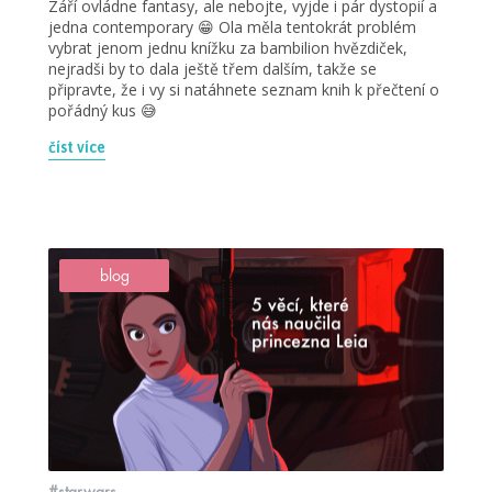
Září ovládne fantasy, ale nebojte, vyjde i pár dystopií a
jedna contemporary 😁 Ola měla tentokrát problém
vybrat jenom jednu knížku za bambilion hvězdiček,
nejradši by to dala ještě třem dalším, takže se
připravte, že i vy si natáhnete seznam knih k přečtení o
pořádný kus 😅
číst více
blog
#starwars