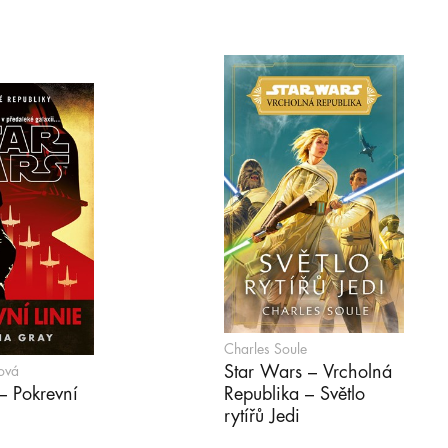
Charles Soule
Star Wars – Vrcholná
ová
– Pokrevní
Republika – Světlo
rytířů Jedi