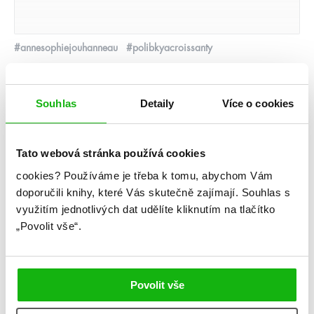
#annesophiejouhanneau
#polibkyacroissanty
16. 5. 2021
Anne Sophie Jouhanneau: Polibky a croissanty
Souhlas
Detaily
Více o cookies
číst více
Tato webová stránka používá cookies
cookies?
Používáme je třeba k tomu, abychom Vám
videa
doporučili knihy, které Vás skutečně zajímají.
Souhlas s
využitím jednotlivých dat udělíte kliknutím na tlačítko
„Povolit vše“.
Povolit vše