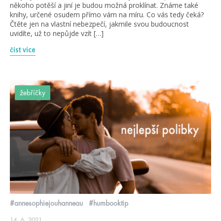
někoho potěší a jiní je budou možná proklínat. Známe také
knihy, určené osudem přímo vám na míru. Co vás tedy čeká?
Čtěte jen na vlastní nebezpečí, jakmile svou budoucnost
uvidíte, už to nepůjde vzít […]
číst více
žebříčky
#annesophiejouhanneau
#humbooktip
14. 6. 2021