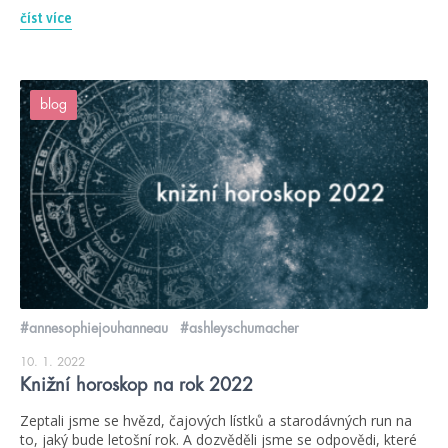
číst více
blog
#annesophiejouhanneau
#ashleyschumacher
10. 1. 2022
Knižní horoskop na rok 2022
Zeptali jsme se hvězd, čajových lístků a starodávných run na
to, jaký bude letošní rok. A dozvěděli jsme se odpovědi, které