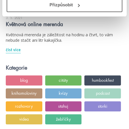
Přizpůsobit
#annesophiejouhanneau
#arila
3. 5. 2021
Květnová online merenda
Květnová merenda je záležitost na hodinu a čtvrt, to vám
nebude stačit ani litr kakajíčka.
číst více
Kategorie
blog
citáty
humbookfest
knihomoloviny
kvízy
podcast
rozhovory
stahuj
storki
videa
žebříčky