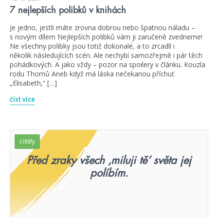
7 nejlepších polibků v knihách
Je jedno, jestli máte zrovna dobrou nebo špatnou náladu –
s novým dílem Nejlepších polibků vám ji zaručeně zvedneme!
Ne všechny polibky jsou totiž dokonalé, a to zrcadlí i
několik následujících scén. Ale nechybí samozřejmě i pár těch
pohádkových. A jako vždy – pozor na spoilery v článku. Kouzla
rodu Thornů Aneb když má láska nečekanou příchuť
„Elisabeth,“ […]
číst více
citáty
Před zraky všech ‚miluji tě‘ světa jej
políbím.