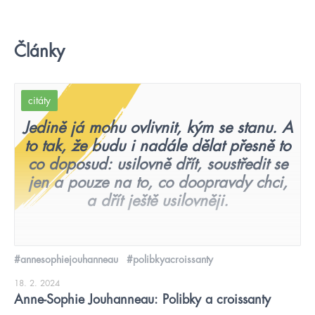
Články
citáty
Jedině já mohu ovlivnit, kým se stanu. A
to tak, že budu i nadále dělat přesně to
co doposud: usilovně dřít, soustředit se
jen a pouze na to, co doopravdy chci,
a dřít ještě usilovněji.
#annesophiejouhanneau
#polibkyacroissanty
18. 2. 2024
Anne-Sophie Jouhanneau: Polibky a croissanty