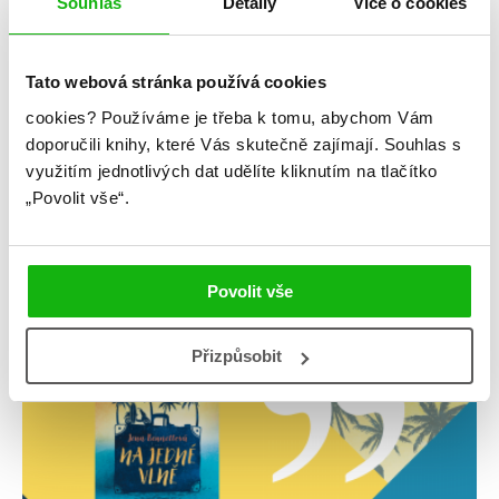
Souhlas
Detaily
Více o cookies
Tato webová stránka používá cookies
cookies?
Používáme je třeba k tomu, abychom Vám
#jennbennett
#najednévlně
doporučili knihy, které Vás skutečně zajímají.
Souhlas s
využitím jednotlivých dat udělíte kliknutím na tlačítko
18. 6. 2021
„Povolit vše“.
Jenn Bennett: Na jedné vlně
číst více
Povolit vše
žebříčky
Přizpůsobit