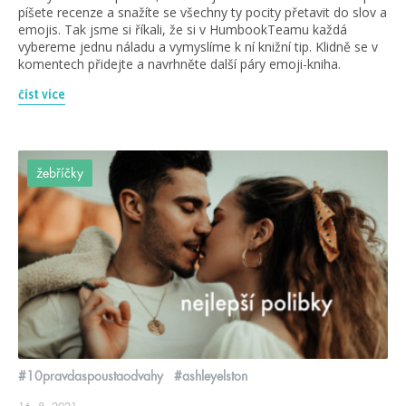
píšete recenze a snažíte se všechny ty pocity přetavit do slov a
emojis. Tak jsme si říkali, že si v HumbookTeamu každá
vybereme jednu náladu a vymyslíme k ní knižní tip. Klidně se v
komentech přidejte a navrhněte další páry emoji-kniha.
číst více
žebříčky
#10pravdaspoustaodvahy
#ashleyelston