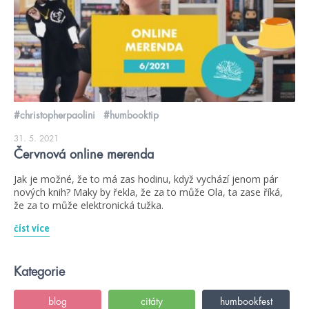
#christopherpaolini
#humbooktip
31. 5. 2021
Červnová online merenda
Jak je možné, že to má zas hodinu, když vychází jenom pár
nových knih? Maky by řekla, že za to může Ola, ta zase říká,
že za to může elektronická tužka.
číst více
Kategorie
blog
citáty
humbookfest