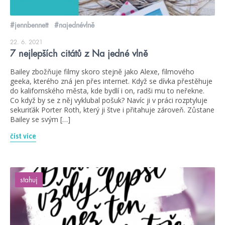
#jennbennett
#najednévlně
22. 6. 2021
7 nejlepších citátů z Na jedné vlně
Bailey zbožňuje filmy skoro stejně jako Alexe, filmového
geeka, kterého zná jen přes internet. Když se dívka přestěhuje
do kalifornského města, kde bydlí i on, radši mu to neřekne.
Co když by se z něj vyklubal pošuk? Navíc ji v práci rozptyluje
sekuriťák Porter Roth, který ji štve i přitahuje zároveň. Zůstane
Bailey se svým […]
číst více
stahuj