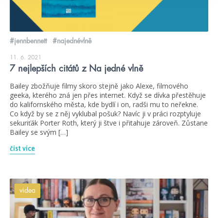
#jennbennett
#najednévlně
11. 6. 2021
7 nejlepších citátů z Na jedné vlně
Bailey zbožňuje filmy skoro stejně jako Alexe, filmového
geeka, kterého zná jen přes internet. Když se dívka přestěhuje
do kalifornského města, kde bydlí i on, radši mu to neřekne.
Co když by se z něj vyklubal pošuk? Navíc ji v práci rozptyluje
sekuriťák Porter Roth, který ji štve i přitahuje zároveň. Zůstane
Bailey se svým […]
číst více
videa