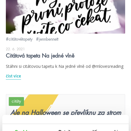
#citátovétapety
#jennbennett
22. 6. 2021
Citátová tapeta Na jedné vlně
Stáhni si citátovou tapetu k Na jedné vlně od @mlovesreading
číst více
citáty
Ale na Halloween se převlíknu za strom
a ty půjdeš za lenochoda. Budu tě nosit
kolem krku a ty mi budeš ožírat listí.