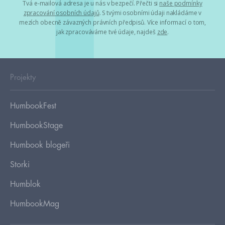
Tvá e-mailová adresa je u nás v bezpečí. Přečti si
naše podmínky
zpracování osobních údajů
. S tvými osobními údaji nakládáme v
mezích obecně závazných právních předpisů. Více informací o tom,
jak zpracováváme tvé údaje, najdeš
zde
.
Projekty
HumbookFest
HumbookStage
Humbook blogeři
Storki
Humblok
HumbookMag