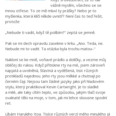
vážně myslím, všechno se se
mnou otřese. To ze mě mluví ty prášky? Nebo je to
myšlenka, která klíčí někde uvnitř? Není čas to teď řešit,
protože:
„Nebude ti vadit, když tě políbím?“ zeptá se jemně.
Pak se mi dech opravdu zasekne v krku. „Ano. Teda, ne.
Nebude mi to vadit. Ta otázka byla trochu matou–“
Nakloní se ke mně, voňavé prádlo a dolíčky, a vezme můj
obličej do rukou. Když přitiskne rty na mé, jsem zároveň
napjatá a uvolněná, šťastná a vyděšená, tisíc různých
protikladů najednou. Jeho rty jsou měkké a chutnají po
černém čaji. Nejsou tam žádné jazyky jako při hladovém
stylu, který praktikoval Kevin Cartwright. Je to sladké
a milé, ale taky cítím teplo, ve způsobu, jakým tlačí svoje
svalnaté tělo na moje, v tom, jak mi lehce skousne spodní
ret.
Líbám Harukiho Itoa. Tisíce různých verzí mého minulého já