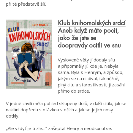
při té představě šílí.
Klub knihomolských srdcí
Aneb když máte pocit,
jako že jste se
doopravdy ocitli ve snu
Vyslovené věty jí dodaly sílu
a připomněly jí, kde je. Nebyla
sama. Byla s Henrym, a způsob,
jakým se na ni díval, tak něžně,
plný citu a starostlivosti, ji zasáhl
přímo do srdce.
V jedné chvíli měla pohled sklopený dolů, v další cítila, jak se
naklání dopředu s otázkou v očích a jak se jejich nosy
dotkly.
„Ale vždyť je ti zle…“ zašeptal Henry a neodsunul se.