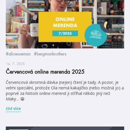
#aliceoseman
#bergmanbrothers
14. 7. 2025
Červencová online merenda 2025
Červencová skromná dávka (nejen) čtení je tady. A pozor, je
velmi speciální, protože Ola nemá kakajíčko (nebo možná jo) a
poprvé za historii online merend ji stříhal někdo jiný než
Maky… 😁
číst více