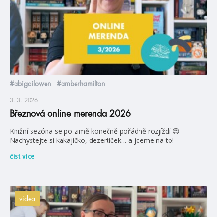
#abigailowen
#amberhamilton
3. 3. 2026
Březnová online merenda 2026
Knižní sezóna se po zimě konečně pořádně rozjíždí 😍
Nachystejte si kakajíčko, dezertíček… a jdeme na to!
číst více
videa