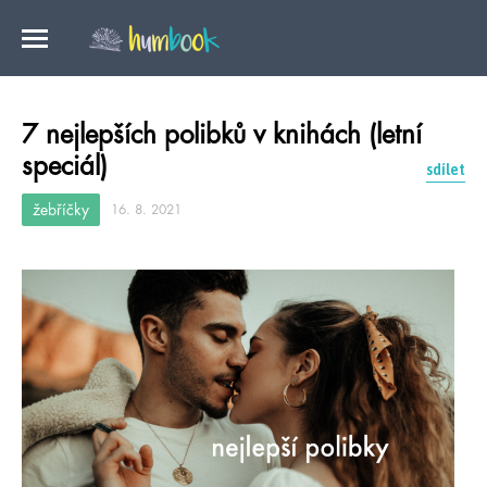
7 nejlepších polibků v knihách (letní
speciál)
sdílet
žebříčky
16. 8. 2021