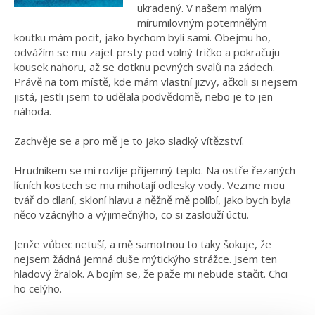
ukradený. V našem malým
mírumilovným potemnělým
koutku mám pocit, jako bychom byli sami. Obejmu ho,
odvážím se mu zajet prsty pod volný tričko a pokračuju
kousek nahoru, až se dotknu pevných svalů na zádech.
Právě na tom místě, kde mám vlastní jizvy, ačkoli si nejsem
jistá, jestli jsem to udělala podvědomě, nebo je to jen
náhoda.
Zachvěje se a pro mě je to jako sladký vítězství.
Hrudníkem se mi rozlije příjemný teplo. Na ostře řezaných
lícních kostech se mu mihotají odlesky vody. Vezme mou
tvář do dlaní, skloní hlavu a něžně mě políbí, jako bych byla
něco vzácnýho a výjimečnýho, co si zaslouží úctu.
Jenže vůbec netuší, a mě samotnou to taky šokuje, že
nejsem žádná jemná duše mýtickýho strážce. Jsem ten
hladový žralok. A bojím se, že paže mi nebude stačit. Chci
ho celýho.