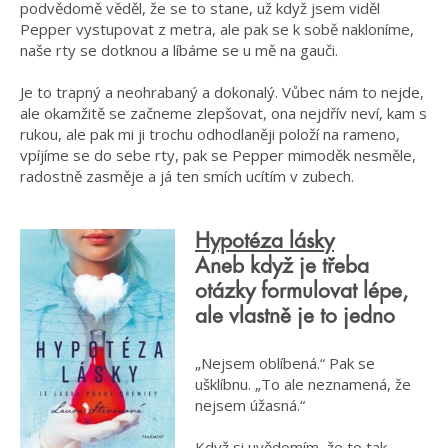
podvědomě věděl, že se to stane, už když jsem viděl
Pepper vystupovat z metra, ale pak se k sobě nakloníme,
naše rty se dotknou a líbáme se u mě na gauči.
Je to trapný a neohrabaný a dokonalý. Vůbec nám to nejde,
ale okamžitě se začneme zlepšovat, ona nejdřív neví, kam s
rukou, ale pak mi ji trochu odhodlaněji položí na rameno,
vpíjíme se do sebe rty, pak se Pepper mimoděk nesměle,
radostně zasměje a já ten smích ucítím v zubech.
Hypotéza lásky
Aneb když je třeba
otázky formulovat lépe,
ale vlastně je to jedno
„Nejsem oblíbená.“ Pak se
ušklíbnu. „To ale neznamená, že
nejsem úžasná.“
Když si uvědomím, že to tak