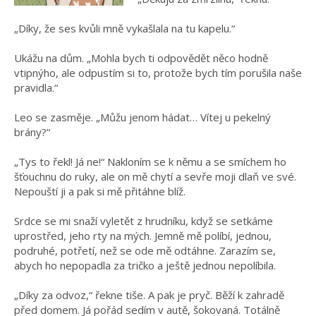
„Díky, že ses kvůli mně vykašlala na tu kapelu.“
Ukážu na dům. „Mohla bych ti odpovědět něco hodně
vtipnýho, ale odpustím si to, protože bych tím porušila naše
pravidla.“
Leo se zasměje. „Můžu jenom hádat… Vítej u pekelný
brány?“
„Tys to řekl! Já ne!“ Nakloním se k němu a se smíchem ho
šťouchnu do ruky, ale on mě chytí a sevře moji dlaň ve své.
Nepouští ji a pak si mě přitáhne blíž.
Srdce se mi snaží vyletět z hrudníku, když se setkáme
uprostřed, jeho rty na mých. Jemně mě políbí, jednou,
podruhé, potřetí, než se ode mě odtáhne. Zarazím se,
abych ho nepopadla za tričko a ještě jednou nepolíbila.
„Díky za odvoz,“ řekne tiše. A pak je pryč. Běží k zahradě
před domem. Já pořád sedím v autě, šokovaná. Totálně