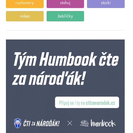
rozhovory
stahuj
storki
videa
žebříčky