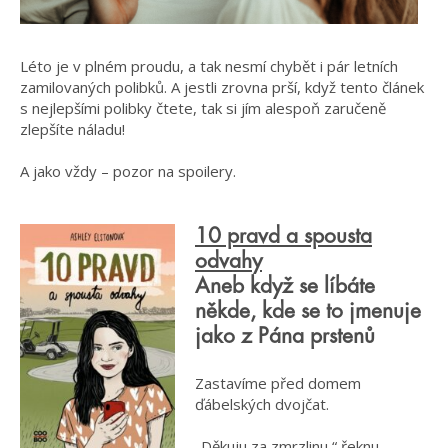
Léto je v plném proudu, a tak nesmí chybět i pár letních
zamilovaných polibků. A jestli zrovna prší, když tento článek
s nejlepšími polibky čtete, tak si jím alespoň zaručeně
zlepšíte náladu!
A jako vždy – pozor na spoilery.
10 pravd a spousta
odvahy
Aneb když se líbáte
někde, kde se to jmenuje
jako z Pána prstenů
Zastavíme před domem
ďábelských dvojčat.
„Děkuju za zmrzlinu,“ řeknu.