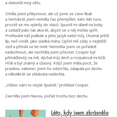
a dokončil moji větu.
Chtěla jsem přikývnout, ale už jsme se zase líbali
a tentokrát jsem neměla čas přemýšlet, kam dát ruce,
prostě se mu vpletly do vlasů. Spustil mi dlaně na boky
a zatlačil palci tak akorát, abych se o něj mohla opřít.
Prohloubil náš polibek a jeho jazyk našel můj. Chutnal ještě
líp, než voněl, jako sladká máta. Opřel mě zády o nejbližší
zeď a přitiskl se ke mně. Nemohla jsem se pořádně
nadechnout, ale nechtěla jsem přestat. Cooper byl
přimáčknutý na mě, dýchal můj dech a rozpaloval mi kůži.
Hřál a byl známý a úžasný. Když jsem měla pocit, že
prasknu, nakonec jsem ho odstrčila, zalapala po dechu
a několikrát se zhluboka nadechla.
„Vůbec nám to nejde špatně,“ prohlásil Cooper.
Zavrtěla jsem hlavou, pořád trochu bez dechu.
Léto, kdy jsem zkrásněla