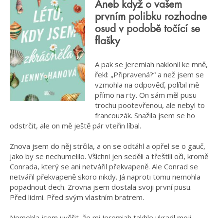
Aneb když o vašem
prvním polibku rozhodne
osud v podobě točící se
flašky
A pak se Jeremiah naklonil ke mně,
řekl: „Připravená?“ a než jsem se
vzmohla na odpověď, políbil mě
přímo na rty. On sám měl pusu
trochu pootevřenou, ale nebyl to
francouzák. Snažila jsem se ho
odstrčit, ale on mě ještě pár vteřin líbal.
Znova jsem do něj strčila, a on se odtáhl a opřel se o gauč,
jako by se nechumelilo. Všichni jen seděli a třeštili oči, kromě
Conrada, který se ani netvářil překvapeně. Ale Conrad se
netvářil překvapeně skoro nikdy. Já naproti tomu nemohla
popadnout dech. Zrovna jsem dostala svoji první pusu.
Před lidmi. Před svým vlastním bratrem.
Nemohla jsem uvěřit, že mi Jeremiah takhle ukradl moji