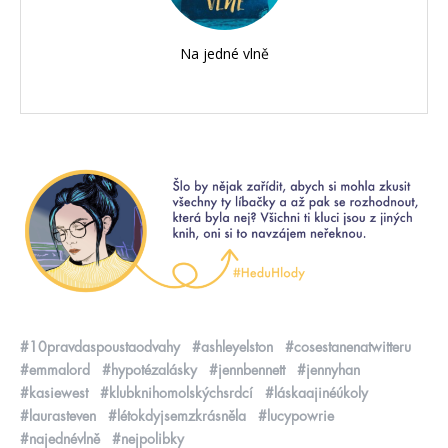
Na jedné vlně
#10pravdaspoustaodvahy
#ashleyelston
#cosestanenatwitteru
#emmalord
#hypotézalásky
#jennbennett
#jennyhan
#kasiewest
#klubknihomolskýchsrdcí
#láskaajinéúkoly
#laurasteven
#létokdyjsemzkrásněla
#lucypowrie
#najednévlně
#nejpolibky