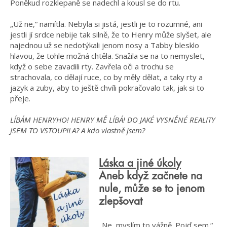
Poněkud rozklepaně se nadechl a kousl se do rtu.
„Už ne,“ namítla. Nebyla si jistá, jestli je to rozumné, ani
jestli jí srdce nebije tak silně, že to Henry může slyšet, ale
najednou už se nedotýkali jenom nosy a Tabby blesklo
hlavou, že tohle možná chtěla. Snažila se na to nemyslet,
když o sebe zavadili rty. Zavřela oči a trochu se
strachovala, co dělají ruce, co by měly dělat, a taky rty a
jazyk a zuby, aby to ještě chvíli pokračovalo tak, jak si to
přeje.
LÍBÁM HENRYHO! HENRY MĚ LÍBÁ! DO JAKÉ VYSNĚNÉ REALITY
JSEM TO VSTOUPILA? A kdo vlastně jsem?
Láska a jiné úkoly
Aneb když začnete na
nule, může se to jenom
zlepšovat
„Ne, myslím to vážně. Pojď sem.“