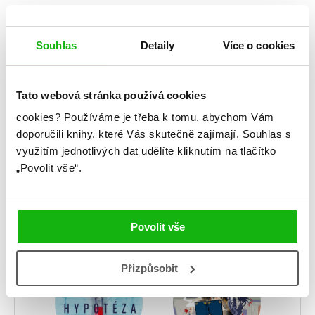
Který polibek je nej?
Souhlas
Detaily
Více o cookies
(letní speciál)
Tato webová stránka používá cookies
cookies?
Používáme je třeba k tomu, abychom Vám
doporučili knihy, které Vás skutečně zajímají.
Souhlas s
využitím jednotlivých dat udělíte kliknutím na tlačítko
„Povolit vše“.
10 pravd a spousta
Co se stane na
Povolit vše
odvahy
twitteru...
Přizpůsobit