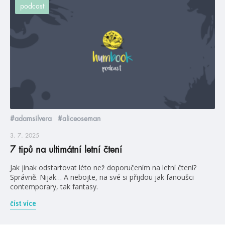
podcast
#adamsilvera
#aliceoseman
3. 7. 2025
7 tipů na ultimátní letní čtení
Jak jinak odstartovat léto než doporučením na letní čtení?
Správně. Nijak… A nebojte, na své si přijdou jak fanoušci
contemporary, tak fantasy.
číst více