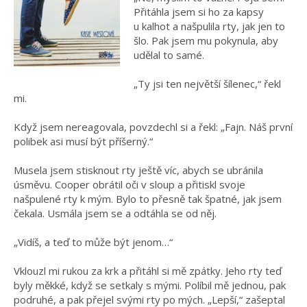
Přitáhla jsem si ho za kapsy
u kalhot a našpulila rty, jak jen to
šlo. Pak jsem mu pokynula, aby
udělal to samé.
„Ty jsi ten největší šílenec,“ řekl
mi.
Když jsem nereagovala, povzdechl si a řekl: „Fajn. Náš první
polibek asi musí být příšerný.“
Musela jsem stisknout rty ještě víc, abych se ubránila
úsměvu. Cooper obrátil oči v sloup a přitiskl svoje
našpulené rty k mým. Bylo to přesně tak špatné, jak jsem
čekala. Usmála jsem se a odtáhla se od něj.
„Vidíš, a teď to může být jenom…“
Vklouzl mi rukou za krk a přitáhl si mě zpátky. Jeho rty teď
byly měkké, když se setkaly s mými. Políbil mě jednou, pak
podruhé, a pak přejel svými rty po mých. „Lepší,“ zašeptal