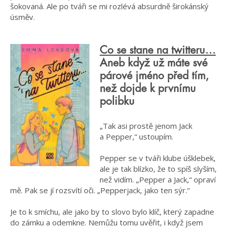
šokovaná. Ale po tváři se mi rozlévá absurdně širokánský
úsměv.
Co se stane na twitteru…
Aneb když už máte své
párové jméno před tím,
než dojde k prvnímu
polibku
„Tak asi prostě jenom Jack
a Pepper,“ ustoupím.
Pepper se v tváři klube úšklebek,
ale je tak blízko, že to spíš slyším,
než vidím. „Pepper a Jack,“ opraví
mě. Pak se jí rozsvítí oči. „Pepperjack, jako ten sýr.“
Je to k smíchu, ale jako by to slovo bylo klíč, který zapadne
do zámku a odemkne. Nemůžu tomu uvěřit, i když jsem