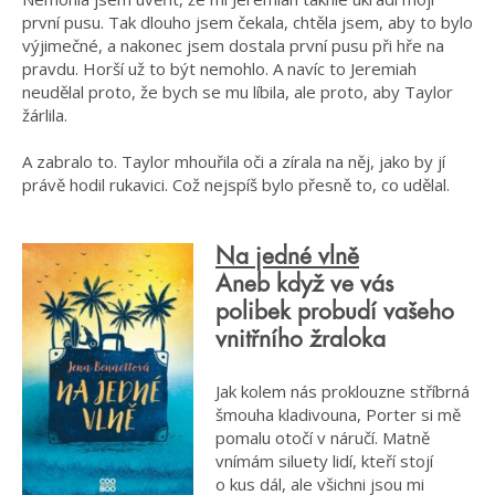
první pusu. Tak dlouho jsem čekala, chtěla jsem, aby to bylo
výjimečné, a nakonec jsem dostala první pusu při hře na
pravdu. Horší už to být nemohlo. A navíc to Jeremiah
neudělal proto, že bych se mu líbila, ale proto, aby Taylor
žárlila.
A zabralo to. Taylor mhouřila oči a zírala na něj, jako by jí
právě hodil rukavici. Což nejspíš bylo přesně to, co udělal.
Na jedné vlně
Aneb když ve vás
polibek probudí vašeho
vnitřního žraloka
Jak kolem nás proklouzne stříbrná
šmouha kladivouna, Porter si mě
pomalu otočí v náručí. Matně
vnímám siluety lidí, kteří stojí
o kus dál, ale všichni jsou mi