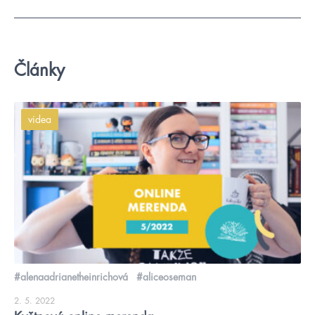
Články
videa
#alenaadrianetheinrichová
#aliceoseman
2. 5. 2022