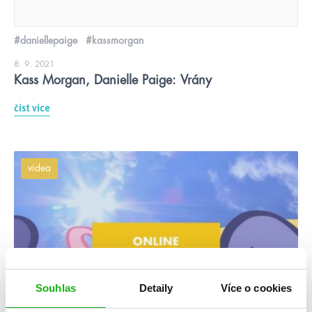
#daniellepaige
#kassmorgan
8. 9. 2021
Kass Morgan, Danielle Paige: Vrány
číst více
videa
Souhlas
Detaily
Více o cookies