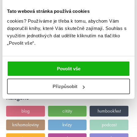
#10pravdaspoustaodvahy
#ashleyelston
Tato webová stránka používá cookies
3. 8. 2021
cookies?
Používáme je třeba k tomu, abychom Vám
Srpnová online merenda
doporučili knihy, které Vás skutečně zajímají.
Souhlas s
Jestli toho přes léto přečtete víc než normálně, tak se vůbec
využitím jednotlivých dat udělíte kliknutím na tlačítko
nemusíte lekat množství knih, co vyjdou v srpnu 😁 Všechny
„Povolit vše“.
letní romanťárny budou na začátku měsíce, takže je do konce
prázdnin stopro stihnete ☀️📚 Jestli ale fandíte víc fantasy,
zapište si čarodějnické sesterstvo Vran 👩🏻👩🏻‍🦰 Event
HumbookFest Slovník knihomola Písničkový tag Upečte si
zrůdoláček
Povolit vše
číst více
Přizpůsobit
Kategorie
blog
citáty
humbookfest
knihomoloviny
kvízy
podcast