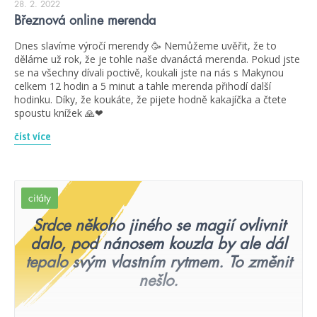
28. 2. 2022
Březnová online merenda
Dnes slavíme výročí merendy 🥳 Nemůžeme uvěřit, že to
děláme už rok, že je tohle naše dvanáctá merenda. Pokud jste
se na všechny dívali poctivě, koukali jste na nás s Makynou
celkem 12 hodin a 5 minut a tahle merenda přihodí další
hodinku. Díky, že koukáte, že pijete hodně kakajíčka a čtete
spoustu knížek 🙏❤
číst více
citáty
Srdce někoho jiného se magií ovlivnit
dalo, pod nánosem kouzla by ale dál
tepalo svým vlastním rytmem. To změnit
nešlo.