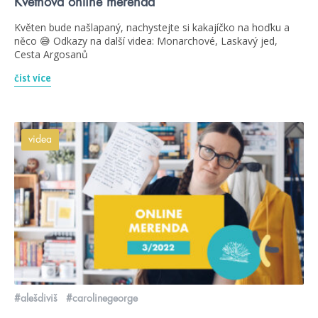
Květnová online merenda
Květen bude našlapaný, nachystejte si kakajíčko na hoďku a
něco 😅 Odkazy na další videa: Monarchové, Laskavý jed,
Cesta Argosanů
číst více
videa
#alešdiviš
#carolinegeorge