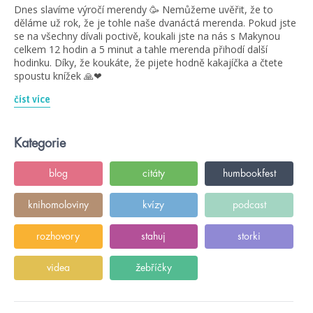
Dnes slavíme výročí merendy 🥳 Nemůžeme uvěřit, že to
děláme už rok, že je tohle naše dvanáctá merenda. Pokud jste
se na všechny dívali poctivě, koukali jste na nás s Makynou
celkem 12 hodin a 5 minut a tahle merenda přihodí další
hodinku. Díky, že koukáte, že pijete hodně kakajíčka a čtete
spoustu knížek 🙏❤
číst více
Kategorie
blog
citáty
humbookfest
knihomoloviny
kvízy
podcast
rozhovory
stahuj
storki
videa
žebříčky