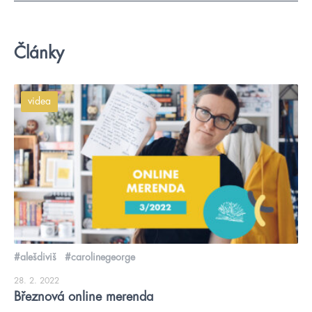
Články
videa
#alešdiviš
#carolinegeorge
28. 2. 2022
Březnová online merenda