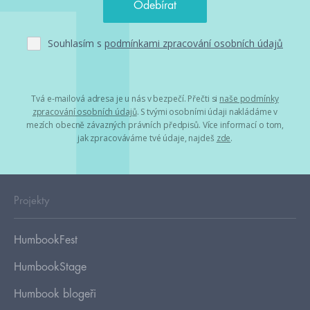
Souhlasím s
podmínkami zpracování osobních údajů
Tvá e-mailová adresa je u nás v bezpečí. Přečti si
naše podmínky
zpracování osobních údajů
. S tvými osobními údaji nakládáme v
mezích obecně závazných právních předpisů. Více informací o tom,
jak zpracováváme tvé údaje, najdeš
zde
.
Projekty
HumbookFest
HumbookStage
Humbook blogeři