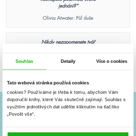
jednání?“
Olivia Atwater: Půl duše
Nikdy nezapomenete tvář
člověka, který byl vaší poslední
nadějí.
Souhlas
Detaily
Více o cookies
Suzanne Collins: Hunger Games – Aréna smrti
(ilustrované vydání)
Tato webová stránka používá cookies
cookies?
Používáme je třeba k tomu, abychom Vám
doporučili knihy, které Vás skutečně zajímají.
Souhlas s
využitím jednotlivých dat udělíte kliknutím na tlačítko
#HumbookNews
„Povolit vše“.
Vše kolem #youngadult každý měsíc rovnou do mailu!
Nové knihy, co se chystá, kvízy, soutěže, autoři, filmové