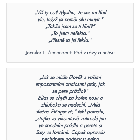
„Víš ty co? Myslím, že ses mi líbil
víc, když jsi neměl sílu mluvit.“
„Takže jsem se ti líbil?“
„To jsem neřekla.“
„Přesně to jsi řekla.“
Jennifer L. Armentrout: Pád zkázy a hněvu
„Jak se může člověk s vašimi
impozantními znalostmi ptát, jak
se pere prádlo?“
Elias se chytil za kořen nosu a
zhluboka se nadechl. „Milá
slečno Ettingsová,“ řekl pomalu,
„stojíte ve vikomtově zahradě jen
ve spodním prádle a perete si
šaty ve fontáně. Copak opravdu
nechápete podivnost svého