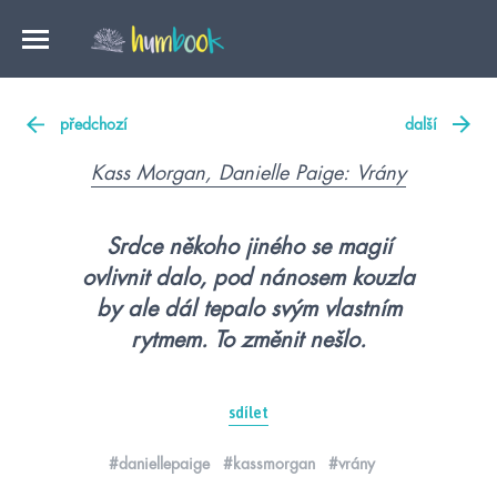
předchozí
další
Kass Morgan, Danielle Paige: Vrány
Srdce někoho jiného se magií
ovlivnit dalo, pod nánosem kouzla
by ale dál tepalo svým vlastním
rytmem. To změnit nešlo.
sdílet
#daniellepaige
#kassmorgan
#vrány