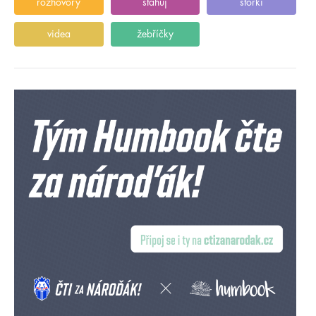
rozhovory
stahuj
storki
videa
žebříčky