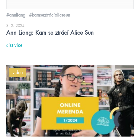
#annliang
#kamseztrácíalicesun
3. 2. 2024
Ann Liang: Kam se ztrácí Alice Sun
číst více
videa