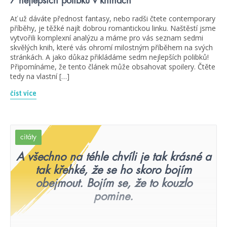
7 nejlepších polibků v knihách
Ať už dáváte přednost fantasy, nebo radši čtete contemporary
příběhy, je těžké najít dobrou romantickou linku. Naštěstí jsme
vytvořili komplexní analýzu a máme pro vás seznam sedmi
skvělých knih, které vás ohromí milostným příběhem na svých
stránkách. A jako důkaz přikládáme sedm nejlepších polibků!
Připomínáme, že tento článek může obsahovat spoilery. Čtěte
tedy na vlastní […]
číst více
citáty
A všechno na téhle chvíli je tak krásné a
tak křehké, že se ho skoro bojím
obejmout. Bojím se, že to kouzlo
pomine.