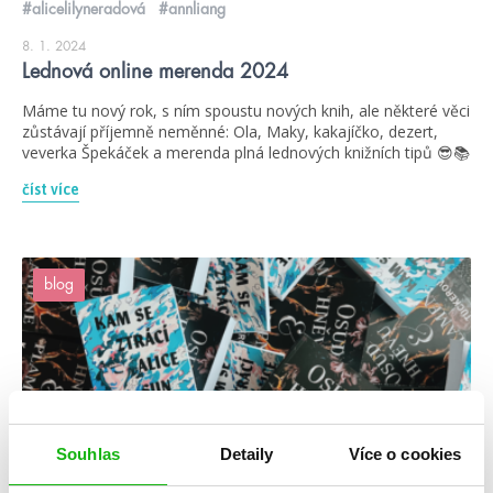
#alicelilyneradová
#annliang
8. 1. 2024
Lednová online merenda 2024
Máme tu nový rok, s ním spoustu nových knih, ale některé věci
zůstávají příjemně neměnné: Ola, Maky, kakajíčko, dezert,
veverka Špekáček a merenda plná lednových knižních tipů 😎📚
číst více
blog
Souhlas
Detaily
Více o cookies