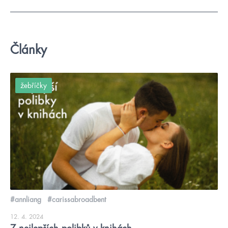
Články
žebříčky
#annliang
#carissabroadbent
12. 4. 2024