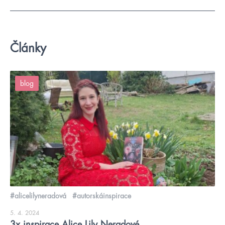
Články
blog
#alicelilyneradová
#autorskáinspirace
5. 4. 2024
3x inspirace Alice Lily Neradové