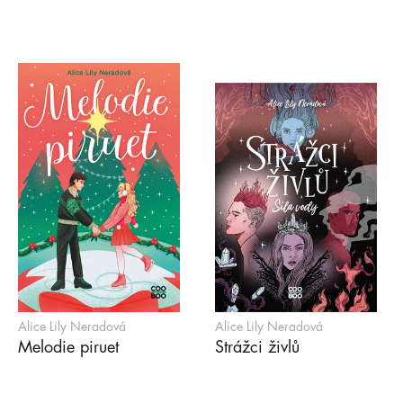
Alice Lily Neradová
Alice Lily Neradová
Melodie piruet
Strážci živlů