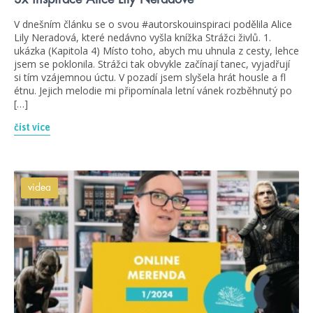
V dnešním článku se o svou #autorskouinspiraci podělila Alice
Lily Neradová, které nedávno vyšla knížka Strážci živlů. 1.
ukázka (Kapitola 4) Místo toho, abych mu uhnula z cesty, lehce
jsem se poklonila. Strážci tak obvykle začínají tanec, vyjadřují
si tím vzájemnou úctu. V pozadí jsem slyšela hrát housle a fl
étnu. Jejich melodie mi připomínala letní vánek rozběhnutý po
[…]
číst více
videa