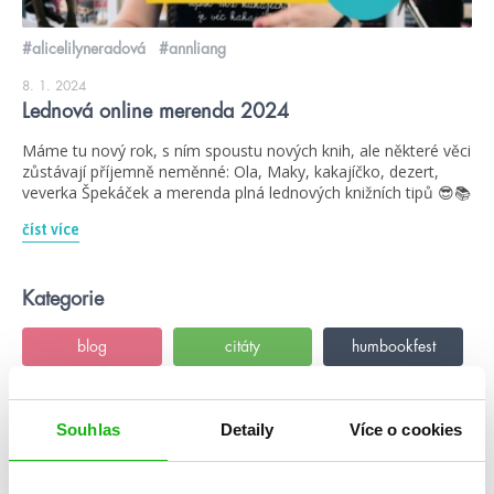
#alicelilyneradová
#annliang
8. 1. 2024
Lednová online merenda 2024
Máme tu nový rok, s ním spoustu nových knih, ale některé věci
zůstávají příjemně neměnné: Ola, Maky, kakajíčko, dezert,
veverka Špekáček a merenda plná lednových knižních tipů 😎📚
číst více
Kategorie
blog
citáty
humbookfest
knihomoloviny
kvízy
podcast
Souhlas
Detaily
Více o cookies
rozhovory
stahuj
storki