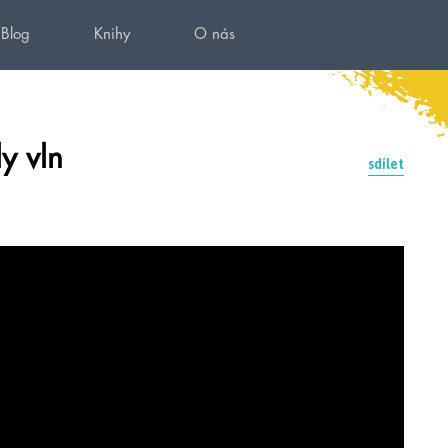
Blog
Knihy
O nás
y vln
sdílet