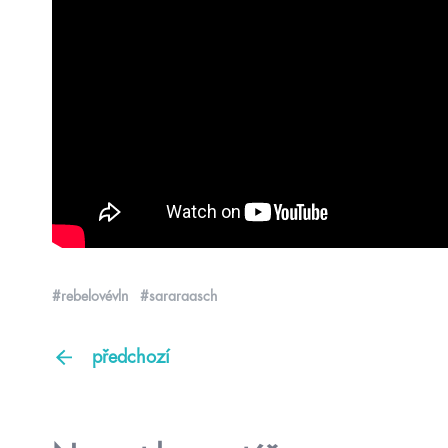
#rebelovévln
#sararaasch
předchozí