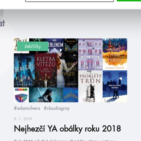
at
žebříčky
#adamsilvera
#claudiagray
9. 1. 2019
Nejhezčí YA obálky roku 2018