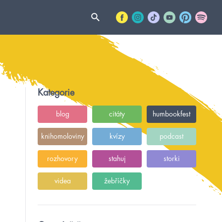
Kategorie
blog
citáty
humbookfest
knihomoloviny
kvízy
podcast
rozhovory
stahuj
storki
videa
žebříčky