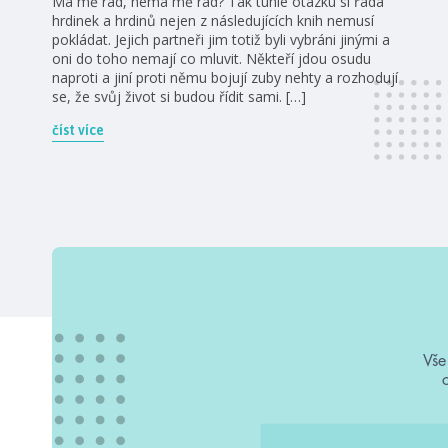
Má mě rád, nemá mě rád? Tak tuhle otázku si řada
hrdinek a hrdinů nejen z následujících knih nemusí
pokládat. Jejich partneři jim totiž byli vybráni jinými a
oni do toho nemají co mluvit. Někteří jdou osudu
naproti a jiní proti němu bojují zuby nehty a rozhodují
se, že svůj život si budou řídit sami. […]
číst více
Vše