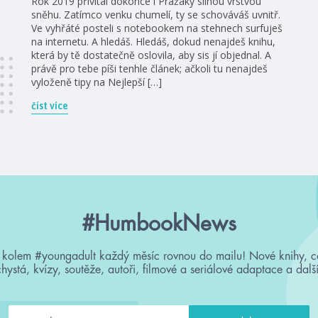
Rok 2019 přivítal dokonce i Pražáky silnou vrstvou
sněhu. Zatímco venku chumelí, ty se schováváš uvnitř.
Ve vyhřáté posteli s notebookem na stehnech surfuješ
na internetu. A hledáš. Hledáš, dokud nenajdeš knihu,
která by tě dostatečně oslovila, aby sis jí objednal. A
právě pro tebe píši tenhle článek; ačkoli tu nenajdeš
vyloženě tipy na Nejlepší […]
číst více
#HumbookNews
 kolem #youngadult každý měsíc rovnou do mailu! Nové knihy, c
chystá, kvízy, soutěže, autoři, filmové a seriálové adaptace a další