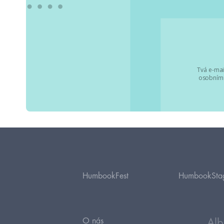
Tvá e-mai
osobními
HumbookFest
HumbookSta
O nás
Alb