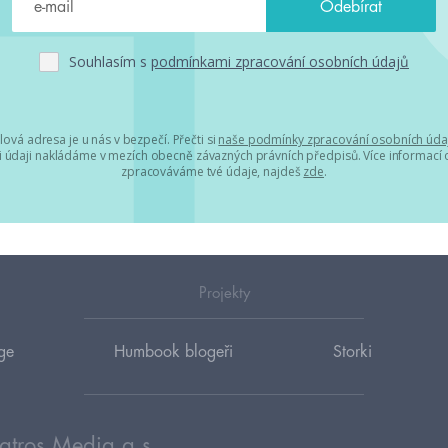
Souhlasím s
podmínkami zpracování osobních údajů
lová adresa je u nás v bezpečí. Přečti si
naše podmínky zpracování osobních úda
 údaji nakládáme v mezích obecně závazných právních předpisů. Více informací o
zpracováváme tvé údaje, najdeš
zde
.
Projekty
ge
Humbook blogeři
Storki
atros Media a.s.