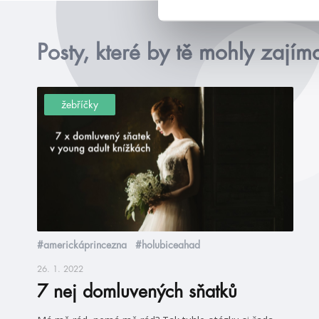
Posty, které by tě mohly zajím
žebříčky
#americkáprincezna
#holubiceahad
26. 1. 2022
7 nej domluvených sňatků