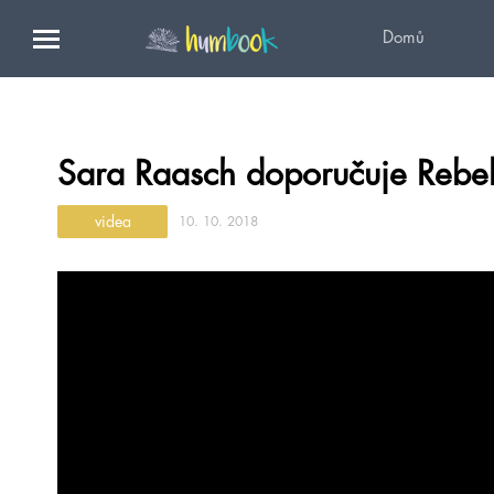
Domů
Sara Raasch doporučuje Rebel
videa
10. 10. 2018