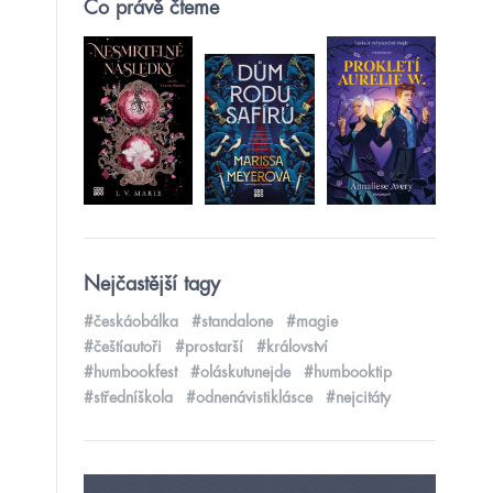
Co právě čteme
Nejčastější tagy
#českáobálka
#standalone
#magie
#češtíautoři
#prostarší
#království
#humbookfest
#oláskutunejde
#humbooktip
#středníškola
#odnenávistiklásce
#nejcitáty