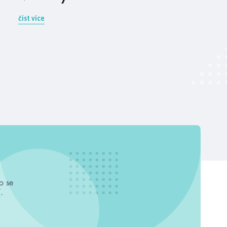
číst více
o se
.