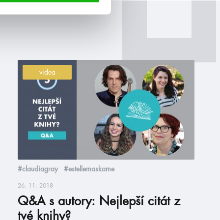
videa
#claudiagray
#estellemaskame
26. 11. 2018
Q&A s autory: Nejlepší citát z
tvé knihy?