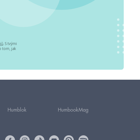
jů
. S tvými
 tom, jak
Humblok
HumbookMag