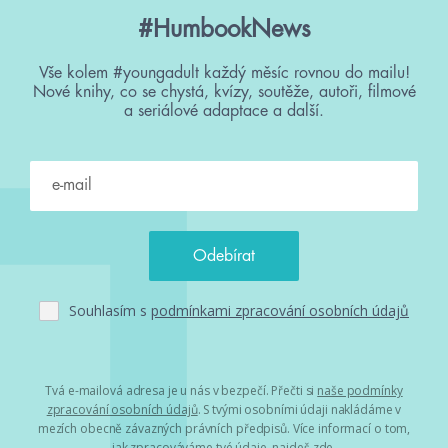
#HumbookNews
Vše kolem #youngadult každý měsíc rovnou do mailu!
Nové knihy, co se chystá, kvízy, soutěže, autoři, filmové
a seriálové adaptace a další.
Souhlasím s
podmínkami zpracování osobních údajů
Tvá e-mailová adresa je u nás v bezpečí. Přečti si
naše podmínky
zpracování osobních údajů
. S tvými osobními údaji nakládáme v
mezích obecně závazných právních předpisů. Více informací o tom,
jak zpracováváme tvé údaje, najdeš
zde
.