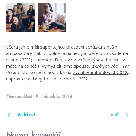
Včera jsme měli supertajnou pracovní schůzku s našimi
ambasadory (tak jo, úplně tajná nebyla, běželo to všude na
stories ????). HumbookFest už se začíná rýsovat a fakt se
máte na co těšit, vymysleli jsme spoustu skvělých věcí. ????
Pokud jste se ještě nepřidali na
event HumbookFest 2018
,
napravte to, brzy to tam začne žít. ????
#humbookfest
#humbookfest2018
předchozí
další
Napsat komentář