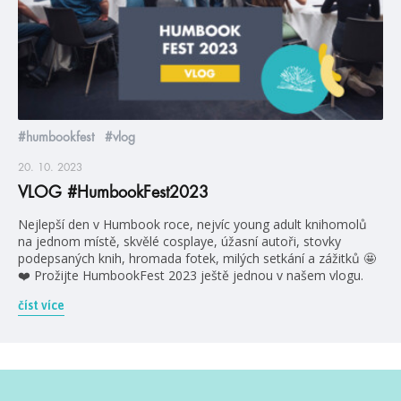
#humbookfest
#vlog
20. 10. 2023
VLOG #HumbookFest2023
Nejlepší den v Humbook roce, nejvíc young adult knihomolů
na jednom místě, skvělé cosplaye, úžasní autoři, stovky
podepsaných knih, hromada fotek, milých setkání a zážitků 🤩
❤️ Prožijte HumbookFest 2023 ještě jednou v našem vlogu.
číst více