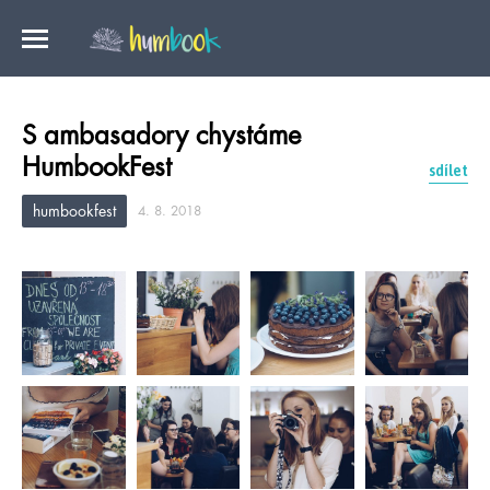
S ambasadory chystáme
HumbookFest
sdílet
humbookfest
4. 8. 2018