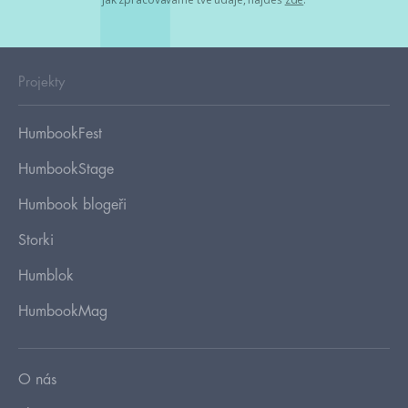
Projekty
HumbookFest
HumbookStage
Humbook blogeři
Storki
Humblok
HumbookMag
O nás