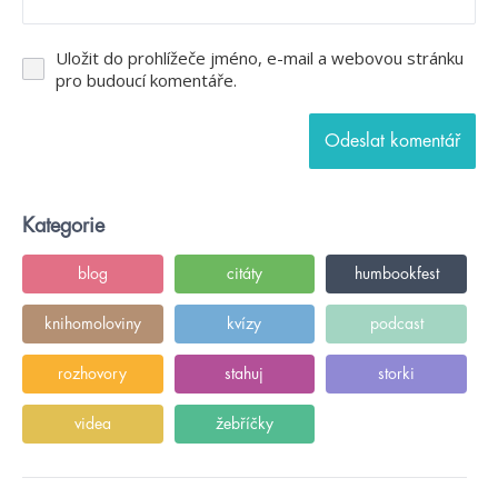
Uložit do prohlížeče jméno, e-mail a webovou stránku
pro budoucí komentáře.
Kategorie
blog
citáty
humbookfest
knihomoloviny
kvízy
podcast
rozhovory
stahuj
storki
videa
žebříčky