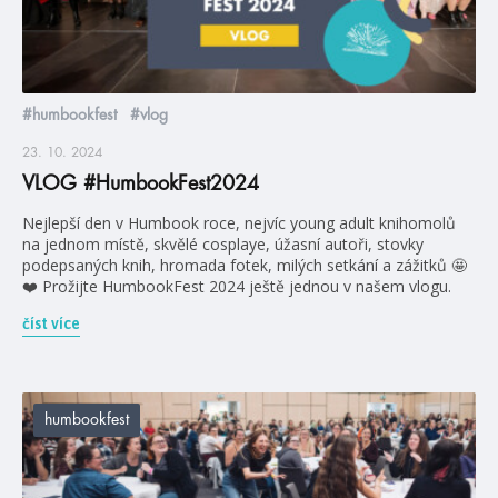
#humbookfest
#vlog
23. 10. 2024
VLOG #HumbookFest2024
Nejlepší den v Humbook roce, nejvíc young adult knihomolů
na jednom místě, skvělé cosplaye, úžasní autoři, stovky
podepsaných knih, hromada fotek, milých setkání a zážitků 🤩
❤️ Prožijte HumbookFest 2024 ještě jednou v našem vlogu.
číst více
humbookfest