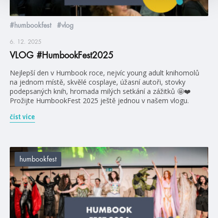
#humbookfest
#vlog
6. 12. 2025
VLOG #HumbookFest2025
Nejlepší den v Humbook roce, nejvíc young adult knihomolů
na jednom místě, skvělé cosplaye, úžasní autoři, stovky
podepsaných knih, hromada milých setkání a zážitků 🤩❤️
Prožijte HumbookFest 2025 ještě jednou v našem vlogu.
číst více
humbookfest