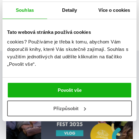
Souhlas
Detaily
Více o cookies
Tato webová stránka používá cookies
cookies?
Používáme je třeba k tomu, abychom Vám
doporučili knihy, které Vás skutečně zajímají.
Souhlas s
využitím jednotlivých dat udělíte kliknutím na tlačítko
Posty, které by tě mohly zajímat
„Povolit vše“.
humbookfest
Povolit vše
Přizpůsobit