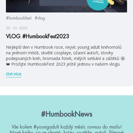
#humbookfest
#vlog
20. 10. 2023
VLOG #HumbookFest2023
Nejlepší den v Humbook roce, nejvíc young adult knihomolů
na jednom místě, skvělé cosplaye, úžasní autoři, stovky
podepsaných knih, hromada fotek, milých setkání a zážitků 🤩
❤️ Prožijte HumbookFest 2023 ještě jednou v našem vlogu.
číst více
#HumbookNews
Vše kolem #youngadult každý měsíc rovnou do mailu!
Nové knihy, co se chystá, kvízy, soutěže, autoři, filmové