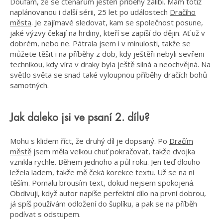
Doufám, že se čtenářům ještěří příběhy zalíbí. Mám totiž
naplánovanou i další sérii, 25 let po událostech
Dračího
města
. Je zajímavé sledovat, kam se společnost posune,
jaké výzvy čekají na hrdiny, kteří se zapíší do dějin. Ať už v
dobrém, nebo ne. Pátrala jsem i v minulosti, takže se
můžete těšit i na příběhy z dob, kdy ještěři nebyli sevřeni
technikou, kdy víra v draky byla ještě silná a neochvějná. Na
světlo světa se snad také vyloupnou příběhy dračích bohů
samotných.
Jak daleko jsi ve psaní 2. dílu?
Mohu s klidem říct, že druhý díl je dopsaný. Po
Dračím
městě
jsem měla velkou chuť pokračovat, takže dvojka
vznikla rychle. Během jednoho a půl roku. Jen teď dlouho
ležela ladem, takže mě čeká korekce textu. Už se na ni
těším. Pomalu brousím text, dokud nejsem spokojená.
Obdivuji, když autor napíše perfektní dílo na první dobrou,
já spíš používám odložení do šuplíku, a pak se na příběh
podívat s odstupem.