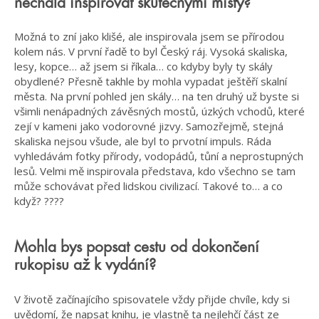
nechala inspirovat skutečnými místy?
Možná to zní jako klišé, ale inspirovala jsem se přírodou
kolem nás. V první řadě to byl Český ráj. Vysoká skaliska,
lesy, kopce… až jsem si říkala… co kdyby byly ty skály
obydlené? Přesně takhle by mohla vypadat ještěří skalní
města. Na první pohled jen skály… na ten druhý už byste si
všimli nenápadných závěsných mostů, úzkých vchodů, které
zejí v kameni jako vodorovné jizvy. Samozřejmě, stejná
skaliska nejsou všude, ale byl to prvotní impuls. Ráda
vyhledávám fotky přírody, vodopádů, tůní a neprostupných
lesů. Velmi mě inspirovala představa, kdo všechno se tam
může schovávat před lidskou civilizací. Takové to… a co
když? ????
Mohla bys popsat cestu od dokončení
rukopisu až k vydání?
V životě začínajícího spisovatele vždy přijde chvíle, kdy si
uvědomí, že napsat knihu, je vlastně ta nejlehčí část ze