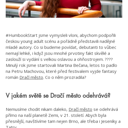
#HumbookStart jsme vymysleli vloni, abychom podpořili
českou young adult scénu a pořádně představili nadějné
mladé autory. Co si budeme povídat, debutanti to vůbec
nemají lehké, i když jsou mnohé prvotiny fakt skvělé a
zaslouží si vydání s velkou oslavou a ohňostrojem. ????
Minulý rok jsme startovali Martina Bečana, letos to padlo
na Petru Machovou, které před festivalem vyjde fantasy
román
Dračí město
. Co o něm prozradila?
V jakém světě se Dračí město odehrává?
Nemusíme chodit nikam daleko,
Dračí město
se odehrává
přímo na naší planetě Zemi, v 21. století. Abych byla
přesnější, navštívíme tam nejen Brno, ale třeba i Jeseníky a
Tatry.