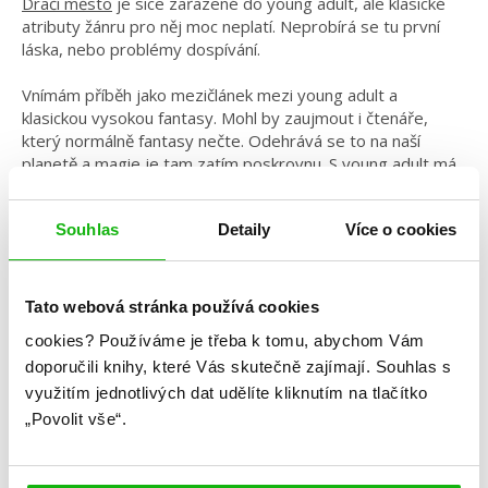
Dračí město
je sice zařazené do young adult, ale klasické
atributy žánru pro něj moc neplatí. Neprobírá se tu první
láska, nebo problémy dospívání.
Vnímám příběh jako mezičlánek mezi young adult a
klasickou vysokou fantasy. Mohl by zaujmout i čtenáře,
který normálně fantasy nečte. Odehrává se to na naší
planetě a magie je tam zatím poskrovnu. S young adult má
společný svižný styl vyprávění v první osobě, který je víc
emoční a hrdinku, co ještě chodí na střední školu.
Souhlas
Detaily
Více o cookies
Vnímám young adult, hlavně tedy v oblasti fantasy, jako
odpočinkové čtení pro každého. Neříkám tím, že je young
adult primárně jednoduchá, to ne. Záleží, jak si s tím autor
Tato webová stránka používá cookies
pohraje. Ale je většinou psaná svižnějším jazykem, takže se
cookies?
Používáme je třeba k tomu, abychom Vám
do příběhu lehce ponoříte. To na young adult miluji. Svižnost
doporučili knihy, které Vás skutečně zajímají.
Souhlas s
s pestrost, dobrodružnost, nové světy, hrdiny, kteří se
jako hrdinové nenarodili, ale musí si najít vlastní cestu.
využitím jednotlivých dat udělíte kliknutím na tlačítko
Často opustí svou rodinu, dosavadní život…
„Povolit vše“.
Každý si v young adult může najít příběh, který ho osloví. Je
to docela široký žánr, kde se najdou příběhy od