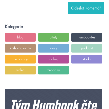
Kategorie
blog
citáty
humbookfest
knihomoloviny
kvízy
podcast
rozhovory
stahuj
storki
videa
žebříčky