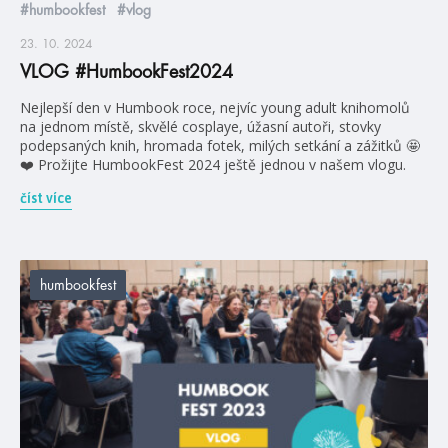
#humbookfest
#vlog
23. 10. 2024
VLOG #HumbookFest2024
Nejlepší den v Humbook roce, nejvíc young adult knihomolů
na jednom místě, skvělé cosplaye, úžasní autoři, stovky
podepsaných knih, hromada fotek, milých setkání a zážitků 🤩
❤️ Prožijte HumbookFest 2024 ještě jednou v našem vlogu.
číst více
humbookfest