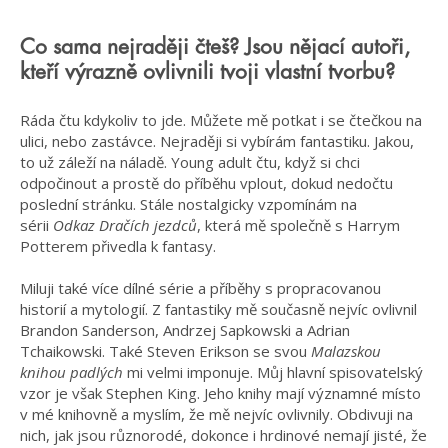
Co sama nejraději čteš? Jsou nějací autoři,
kteří výrazně ovlivnili tvoji vlastní tvorbu?
Ráda čtu kdykoliv to jde. Můžete mě potkat i se čtečkou na
ulici, nebo zastávce. Nejraději si vybírám fantastiku. Jakou,
to už záleží na náladě. Young adult čtu, když si chci
odpočinout a prostě do příběhu vplout, dokud nedočtu
poslední stránku. Stále nostalgicky vzpomínám na
sérii
Odkaz Dračích jezdců
, která mě společně s Harrym
Potterem přivedla k fantasy.
Miluji také více dílné série a příběhy s propracovanou
historií a mytologií. Z fantastiky mě současně nejvíc ovlivnil
Brandon Sanderson, Andrzej Sapkowski a Adrian
Tchaikowski. Také Steven Erikson se svou
Malazskou
knihou padlých
mi velmi imponuje. Můj hlavní spisovatelský
vzor je však Stephen King. Jeho knihy mají významné místo
v mé knihovně a myslím, že mě nejvíc ovlivnily. Obdivuji na
nich, jak jsou různorodé, dokonce i hrdinové nemají jisté, že