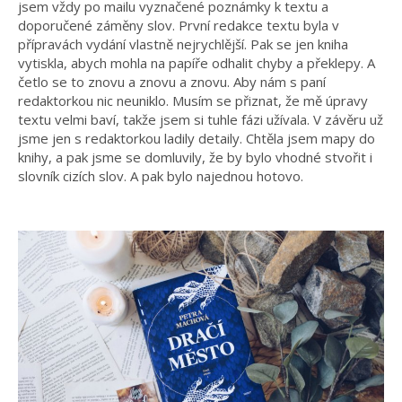
jsem vždy po mailu vyznačené poznámky k textu a
doporučené záměny slov. První redakce textu byla v
přípravách vydání vlastně nejrychlější. Pak se jen kniha
vytiskla, abych mohla na papíře odhalit chyby a překlepy. A
četlo se to znovu a znovu a znovu. Aby nám s paní
redaktorkou nic neuniklo. Musím se přiznat, že mě úpravy
textu velmi baví, takže jsem si tuhle fázi užívala. V závěru už
jsme jen s redaktorkou ladily detaily. Chtěla jsem mapy do
knihy, a pak jsme se domluvily, že by bylo vhodné stvořit i
slovník cizích slov. A pak bylo najednou hotovo.