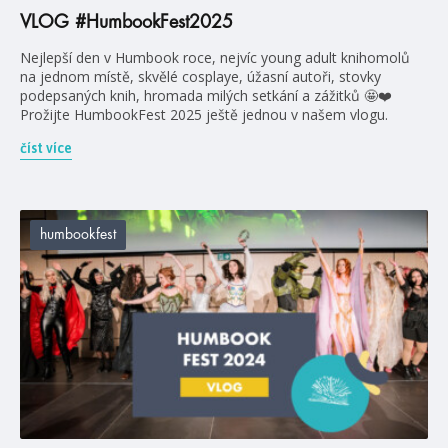
VLOG #HumbookFest2025
Nejlepší den v Humbook roce, nejvíc young adult knihomolů
na jednom místě, skvělé cosplaye, úžasní autoři, stovky
podepsaných knih, hromada milých setkání a zážitků 🤩❤️
Prožijte HumbookFest 2025 ještě jednou v našem vlogu.
číst více
humbookfest