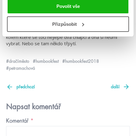
zamilovaných puberťaček, po vražedkyně, zbojníky a mladé
Povolit vše
mágy, kteří se učí ovládat své schopnosti. Tento žánr má
stále co nabídnout. Jen je potřeba se příběhu věnovat, aby
nesklouzl k opakovanému klišé. Je pak škoda, že si čtenář při
Přizpůsobit
zmínce o young adult fantasy představí naivní hrdinku,
kolem které se točí nejlépe dva chlapci a ona si neumí
vybrat. Nebo se tam někdo třpytí.
#dračíměsto
#humbookfest
#humbookfest2018
#petramachová
předchozí
další
Napsat komentář
Komentář
*