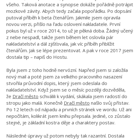
všeho. Taková anotace a synopse dokáže pořádně potrápit
mozkové závity. Abych tedy začala popořádku. Po dopsání
putoval příběh k beta čtenářům. Jakmile jsem opravila
novou verzi, přišlo na řadu oslovení nakladatele. První
pokus byl už v roce 2014, to už je pěkná doba. Žádný učený
z nebe nespadl, takže jsem během let oslovila pár
nakladatelství a dál zjišťovala, jak víc příběh přiblížit
čtenářům. Jak se lépe prezentovat. A pak v roce 2017 jsem
dostala tip – napiš do Hostu.
Byla jsem z toho hodně nervózní. Napřed jsem si založila
nový mail a poté jsem za velkého pracovního nasazení
stvořila průvodní dopis, který jsem odeslala do
nakladatelství. Když jsem se o měsíc později dozvěděla,
že
Dračí město
schválili k vydání, skákala jsem radostí do
stropu jako malá. Konečně
Dračí město
našlo svůj přístav.
Po 12 letech od nápadu a prvních stránek ve wordu. Už ani
nepočítám, kolikrát jsem knihu přepsala. Jediné, co zůstalo
stejné, je základní kostra děje a charaktery postav.
Následné úpravy už potom nebyly tak razantní. Dostala