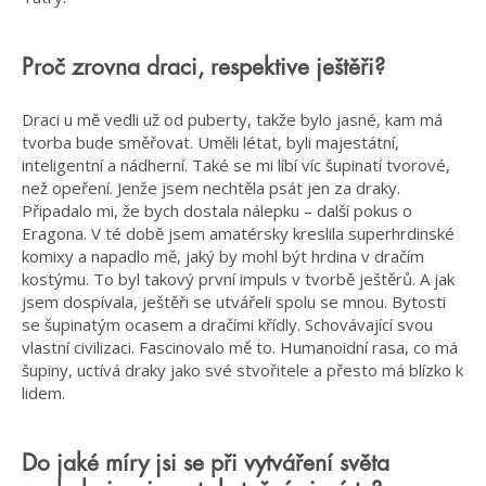
Proč zrovna draci, respektive ještěři?
Draci u mě vedli už od puberty, takže bylo jasné, kam má
tvorba bude směřovat. Uměli létat, byli majestátní,
inteligentní a nádherní. Také se mi líbí víc šupinatí tvorové,
než opeření. Jenže jsem nechtěla psát jen za draky.
Připadalo mi, že bych dostala nálepku – další pokus o
Eragona. V té době jsem amatérsky kreslila superhrdinské
komixy a napadlo mě, jaký by mohl být hrdina v dračím
kostýmu. To byl takový první impuls v tvorbě ještěrů. A jak
jsem dospívala, ještěři se utvářeli spolu se mnou. Bytosti
se šupinatým ocasem a dračími křídly. Schovávající svou
vlastní civilizaci. Fascinovalo mě to. Humanoidní rasa, co má
šupiny, uctívá draky jako své stvořitele a přesto má blízko k
lidem.
Do jaké míry jsi se při vytváření světa