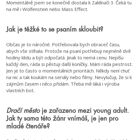
Momentálně jsem se konečně dostala k Zaklínači 3. Čeká tu
na mě i Wolfenstein nebo Mass Effect.
Jak je těžké to se psaním skloubit?
Občas je to náročné. Potřebovala bych obraceč času,
abych vše stíhala. Protože na psaní potřebuji nejméně dvě
hodiny klidu a být odpočatá. Jinak to nemá cenu. Nepíšu
každý den, ráda si pěstuji další koníčky. Mám ráda pestrost.
Jen je to často o momentálních prioritách. Někdy není chuť
na nic a tak koukám na seriály nebo filmy. Nevylučuji, že si k
zájmům časem i něco přidám. Třeba mě láká i výroba
vlastních bot.
Dračí město
je zařazeno mezi young adult.
Jak ty sama této žánr vnímáš, je jen pro
mladé čtenáře?