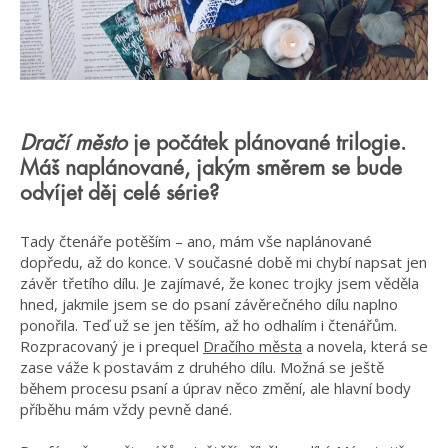
Dračí město
je počátek plánované trilogie.
Máš naplánované, jakým směrem se bude
odvíjet děj celé série?
Tady čtenáře potěším – ano, mám vše naplánované
dopředu, až do konce. V současné době mi chybí napsat jen
závěr třetího dílu. Je zajímavé, že konec trojky jsem věděla
hned, jakmile jsem se do psaní závěrečného dílu naplno
ponořila. Teď už se jen těším, až ho odhalím i čtenářům.
Rozpracovaný je i prequel
Dračího města
a novela, která se
zase váže k postavám z druhého dílu. Možná se ještě
během procesu psaní a úprav něco změní, ale hlavní body
příběhu mám vždy pevně dané.