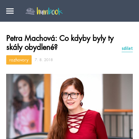
Petra Machová: Co kdyby byly ty
skály obydlené?
sdílet
rozhovory
7. 8. 2018