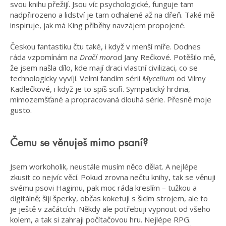
svou knihu přežijí. Jsou víc psychologické, funguje tam
nadpřirozeno a lidství je tam odhalené až na dřeň. Také mě
inspiruje, jak má King příběhy navzájem propojené.
Českou fantastiku čtu také, i když v menší míře. Dodnes
ráda vzpomínám na
Dračí mor
od Jany Rečkové. Potěšilo mě,
že jsem našla dílo, kde mají draci vlastní civilizaci, co se
technologicky vyvíjí. Velmi fandím sérii
Mycelium
od Vilmy
Kadlečkové, i když je to spíš scifi. Sympatický hrdina,
mimozemšťané a propracovaná dlouhá série. Přesně moje
gusto.
Čemu se věnuješ mimo psaní?
Jsem workoholik, neustále musím něco dělat. A nejlépe
zkusit co nejvíc věcí. Pokud zrovna nečtu knihy, tak se věnuji
svému psovi Hagimu, pak moc ráda kreslím – tužkou a
digitálně; šiji šperky, občas koketuji s šicím strojem, ale to
je ještě v začátcích. Někdy ale potřebuji vypnout od všeho
kolem, a tak si zahraji počítačovou hru. Nejlépe RPG.