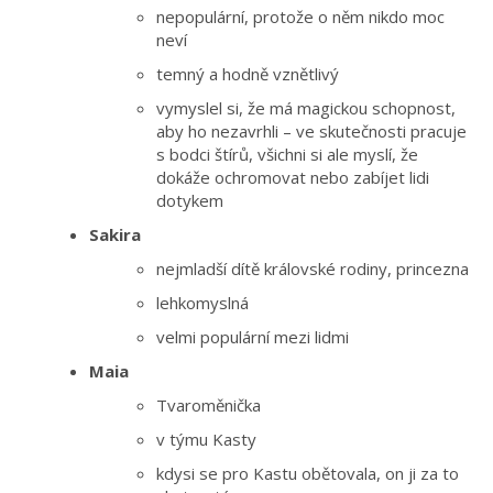
nepopulární, protože o něm nikdo moc
neví
temný a hodně vznětlivý
vymyslel si, že má magickou schopnost,
aby ho nezavrhli – ve skutečnosti pracuje
s bodci štírů, všichni si ale myslí, že
dokáže ochromovat nebo zabíjet lidi
dotykem
Sakira
nejmladší dítě královské rodiny, princezna
lehkomyslná
velmi populární mezi lidmi
Maia
Tvaroměnička
v týmu Kasty
kdysi se pro Kastu obětovala, on ji za to