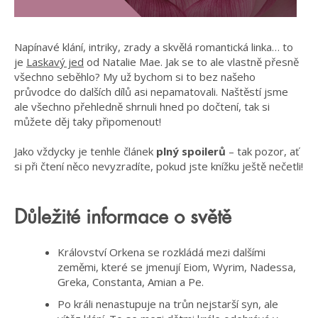
Napínavé klání, intriky, zrady a skvělá romantická linka… to
je
Laskavý jed
od Natalie Mae. Jak se to ale vlastně přesně
všechno seběhlo? My už bychom si to bez našeho
průvodce do dalších dílů asi nepamatovali. Naštěstí jsme
ale všechno přehledně shrnuli hned po dočtení, tak si
můžete děj taky připomenout!
Jako vždycky je tenhle článek
plný spoilerů
– tak pozor, ať
si při čtení něco nevyzradíte, pokud jste knížku ještě nečetli!
Důležité informace o světě
Království Orkena se rozkládá mezi dalšími
zeměmi, které se jmenují Eiom, Wyrim, Nadessa,
Greka, Constanta, Amian a Pe.
Po králi nenastupuje na trůn nejstarší syn, ale