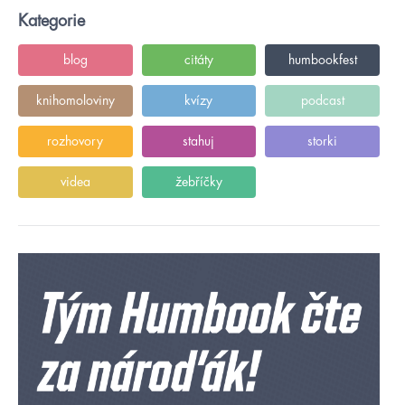
Kategorie
blog
citáty
humbookfest
knihomoloviny
kvízy
podcast
rozhovory
stahuj
storki
videa
žebříčky