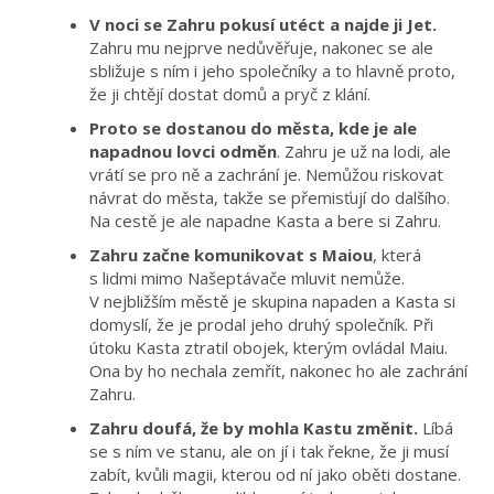
V noci se Zahru pokusí utéct a najde ji Jet.
Zahru mu nejprve nedůvěřuje, nakonec se ale
sbližuje s ním i jeho společníky a to hlavně proto,
že ji chtějí dostat domů a pryč z klání.
Proto se dostanou do města, kde je ale
napadnou lovci odměn
. Zahru je už na lodi, ale
vrátí se pro ně a zachrání je. Nemůžou riskovat
návrat do města, takže se přemisťují do dalšího.
Na cestě je ale napadne Kasta a bere si Zahru.
Zahru začne komunikovat s Maiou
, která
s lidmi mimo Našeptávače mluvit nemůže.
V nejbližším městě je skupina napaden a Kasta si
domyslí, že je prodal jeho druhý společník. Při
útoku Kasta ztratil obojek, kterým ovládal Maiu.
Ona by ho nechala zemřít, nakonec ho ale zachrání
Zahru.
Zahru doufá, že by mohla Kastu změnit.
Líbá
se s ním ve stanu, ale on jí i tak řekne, že ji musí
zabít, kvůli magii, kterou od ní jako oběti dostane.