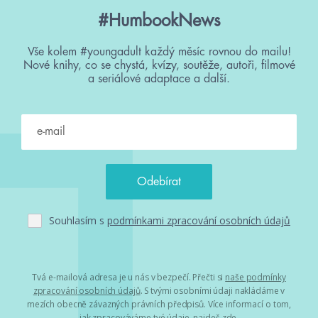
#HumbookNews
Vše kolem #youngadult každý měsíc rovnou do mailu!
Nové knihy, co se chystá, kvízy, soutěže, autoři, filmové
a seriálové adaptace a další.
Souhlasím s
podmínkami zpracování osobních údajů
Tvá e-mailová adresa je u nás v bezpečí. Přečti si
naše podmínky
zpracování osobních údajů
. S tvými osobními údaji nakládáme v
mezích obecně závazných právních předpisů. Více informací o tom,
jak zpracováváme tvé údaje, najdeš
zde
.