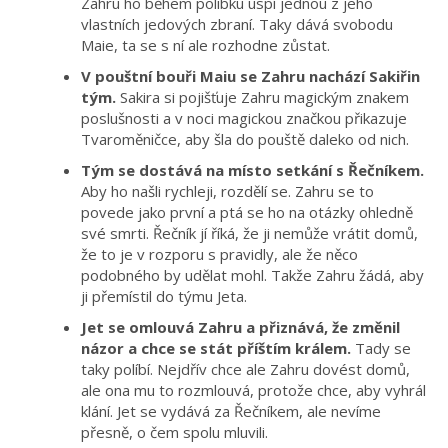
Zahru ho během polibku uspí jednou z jeho
vlastních jedových zbraní. Taky dává svobodu
Maie, ta se s ní ale rozhodne zůstat.
V pouštní bouři Maiu se Zahru nachází Sakiřin
tým.
Sakira si pojišťuje Zahru magickým znakem
poslušnosti a v noci magickou značkou přikazuje
Tvaroměničce, aby šla do pouště daleko od nich.
Tým se dostává na místo setkání s Řečníkem.
Aby ho našli rychleji, rozdělí se. Zahru se to
povede jako první a ptá se ho na otázky ohledně
své smrti. Řečník jí říká, že ji nemůže vrátit domů,
že to je v rozporu s pravidly, ale že něco
podobného by udělat mohl. Takže Zahru žádá, aby
ji přemístil do týmu Jeta.
Jet se omlouvá Zahru a přiznává, že změnil
názor a chce se stát příštím králem.
Tady se
taky políbí. Nejdřív chce ale Zahru dovést domů,
ale ona mu to rozmlouvá, protože chce, aby vyhrál
klání. Jet se vydává za Řečníkem, ale nevíme
přesně, o čem spolu mluvili.