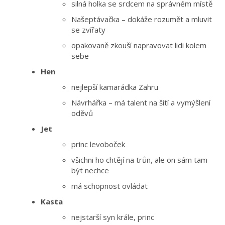
silná holka se srdcem na správném místě
Našeptávačka – dokáže rozumět a mluvit
se zvířaty
opakovaně zkouší napravovat lidi kolem
sebe
Hen
nejlepší kamarádka Zahru
Návrhářka – má talent na šití a vymýšlení
oděvů
Jet
princ levoboček
všichni ho chtějí na trůn, ale on sám tam
být nechce
má schopnost ovládat
Kasta
nejstarší syn krále, princ