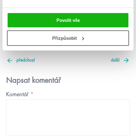
byla napadena nepřátelskými vojsky.
Maia nakonec nezabije Kastu, ale donutí jeho,
aby zabil ji.
Stát se Tvaroměničem pro něj bude
Povolit vše
větší trest než smrt, myslí si.
Přizpůsobit
#laskavýjed
#nataliemae
#shrnutí
předchozí
další
Napsat komentář
Komentář
*