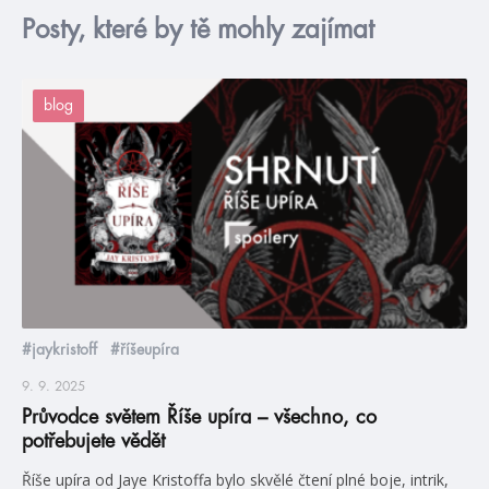
Posty, které by tě mohly zajímat
blog
#jaykristoff
#říšeupíra
9. 9. 2025
Průvodce světem Říše upíra – všechno, co
potřebujete vědět
Říše upíra od Jaye Kristoffa bylo skvělé čtení plné boje, intrik,