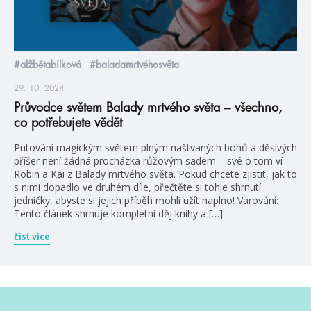
#alžbětabílková
#baladamrtvéhosvěta
29. 10. 2024
Průvodce světem Balady mrtvého světa – všechno,
co potřebujete vědět
Putování magickým světem plným naštvaných bohů a děsivých
příšer není žádná procházka růžovým sadem – své o tom ví
Robin a Kai z Balady mrtvého světa. Pokud chcete zjistit, jak to
s nimi dopadlo ve druhém díle, přečtěte si tohle shrnutí
jedničky, abyste si jejich příběh mohli užít naplno! Varování:
Tento článek shrnuje kompletní děj knihy a […]
číst více