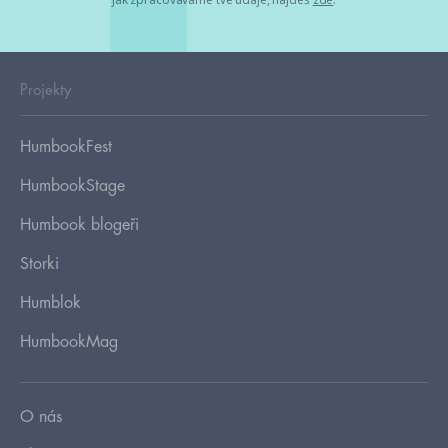
Projekty
HumbookFest
HumbookStage
Humbook blogeři
Storki
Humblok
HumbookMag
O nás