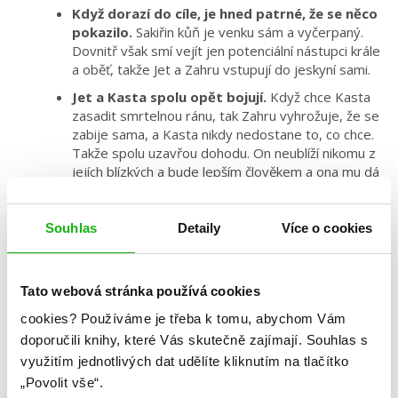
Když dorazí do cíle, je hned patrné, že se něco
pokazilo.
Sakiřin kůň je venku sám a vyčerpaný.
Dovnitř však smí vejít jen potenciální nástupci krále
a oběť, takže Jet a Zahru vstupují do jeskyní sami.
Jet a Kasta spolu opět bojují.
Když chce Kasta
zasadit smrtelnou ránu, tak Zahru vyhrožuje, že se
zabije sama, a Kasta nikdy nedostane to, co chce.
Takže spolu uzavřou dohodu. On neublíží nikomu z
jejích blízkých a bude lepším člověkem a ona mu dá
dýku, takže se nezabije.
Kasta Zahru stejně probodne,
ale Jetovi
Souhlas
Detaily
Více o cookies
společníci ji i svého prince zachrání. Do jeskyně se
dostane i Maia a drží pod krkem Kastu. Všichni
odchází a nechávají je samotné.
Tato webová stránka používá cookies
Vojáci hledají Sakiru, kterou Kasta očaroval,
aby se sama vydala do pouště.
Jet vyhrál klání a
cookies?
Používáme je třeba k tomu, abychom Vám
nabízí Zahru, že se mohou znovu vidět. Ona
doporučili knihy, které Vás skutečně zajímají.
Souhlas s
souhlasí, ale nejdříve chce jet domů za otcem.
využitím jednotlivých dat udělíte kliknutím na tlačítko
„Povolit vše“.
Když Zahru přijíždí do své vesnice,
zjistí, že