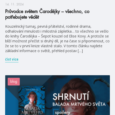
14. 11. 2024
Průvodce světem Čarodějky – všechno, co
potřebujete vědět
Kouzelnický turnaj, pevná přátelství, rodinné drama,
odhalování minulosti i milostná zápletka… to všechno se vešlo
do knihy Čarodějka – Šepot kouzel od Elise Kovy. A protože se
blíží možnost přečíst si druhý díl, je na čase si připomenout, co
že se to v první knize vlastně stalo. V tomto článku najdete
základní informace o světě, přehled postav […]
číst více
blog