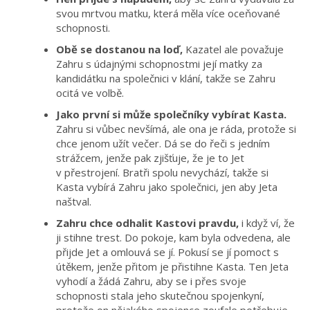
svou mrtvou matku, která měla více oceňované
schopnosti.
Obě se dostanou na loď,
Kazatel ale považuje
Zahru s údajnými schopnostmi její matky za
kandidátku na společnici v klání, takže se Zahru
ocitá ve volbě.
Jako první si může společníky vybírat Kasta.
Zahru si vůbec nevšímá, ale ona je ráda, protože si
chce jenom užít večer. Dá se do řeči s jedním
strážcem, jenže pak zjišťuje, že je to Jet
v přestrojení. Bratři spolu nevychází, takže si
Kasta vybírá Zahru jako společnici, jen aby Jeta
naštval.
Zahru chce odhalit Kastovi pravdu,
i když ví, že
ji stihne trest. Do pokoje, kam byla odvedena, ale
přijde Jet a omlouvá se jí. Pokusí se jí pomoct s
útěkem, jenže přitom je přistihne Kasta. Ten Jeta
vyhodí a žádá Zahru, aby se i přes svoje
schopnosti stala jeho skutečnou spojenkyní,
protože on nějakého spojence zoufale potřebuje.