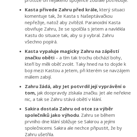
Kasta přivede Zahru před krále,
který situaci
komentuje tak, že Kasta s Našeptávačkou
nepřežije, natož aby zvítězil. Paranoidní Kasta
obviňuje Zahru, že se spolčila s Jetem a navlékla
Kastu do situace tak, aby si ji vybral. Zahru
všechno popírá.
Kasta vypaluje magicky Zahru na zápěstí
značku oběti
– a tím tak trochu obchází bohy,
kteří by měli oběť zvolit. Taky hned na to dojde k
boji mezi Kastou a Jetem, při kterém se navzájem
málem zabijí.
Zahru žádá, aby Jet potvrdil její vyprávění o
tom,
jak doopravdy získala značku. Jet ale neřekne
nic, a tak se Zahru stává obětí v klání.
Sakira dostala Zahru od otce za výběr
společníků jako výhodu
. Zahru se během
prvního dne klání sbližuje se Sakirou a jejími
společnicemi. Sakira ale nechce připustit, že by
Zahru ušetřila.