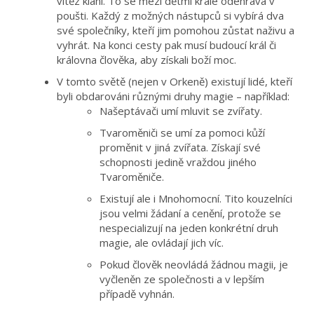
vítěz klání. To se mezi dětmi krále odehrává v
poušti. Každý z možných nástupců si vybírá dva
své společníky, kteří jim pomohou zůstat naživu a
vyhrát. Na konci cesty pak musí budoucí král či
královna člověka, aby získali boží moc.
V tomto světě (nejen v Orkeně) existují lidé, kteří
byli obdarováni různými druhy magie – například:
Našeptávači umí mluvit se zvířaty.
Tvaroměniči se umí za pomoci kůží
proměnit v jiná zvířata. Získají své
schopnosti jedině vraždou jiného
Tvaroměniče.
Existují ale i Mnohomocní. Tito kouzelníci
jsou velmi žádaní a cenění, protože se
nespecializují na jeden konkrétní druh
magie, ale ovládají jich víc.
Pokud člověk neovládá žádnou magii, je
vyčleněn ze společnosti a v lepším
případě vyhnán.