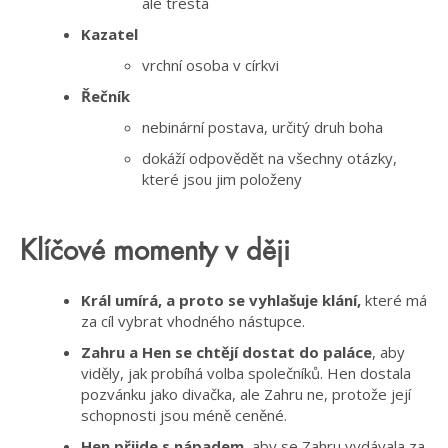
ale trestá
Kazatel
vrchní osoba v církvi
Řečník
nebinární postava, určitý druh boha
dokáží odpovědět na všechny otázky,
které jsou jim položeny
Klíčové momenty v ději
Král umírá, a proto se vyhlašuje klání,
které má
za cíl vybrat vhodného nástupce.
Zahru a Hen se chtějí dostat do paláce
, aby
viděly, jak probíhá volba společníků. Hen dostala
pozvánku jako divačka, ale Zahru ne, protože její
schopnosti jsou méně ceněné.
Hen přijde s nápadem,
aby se Zahru vydávala za