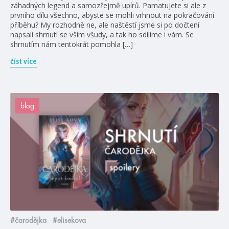
záhadných legend a samozřejmě upírů. Pamatujete si ale z
prvního dílu všechno, abyste se mohli vrhnout na pokračování
příběhu? My rozhodně ne, ale naštěstí jsme si po dočtení
napsali shrnutí se vším všudy, a tak ho sdílíme i vám. Se
shrnutím nám tentokrát pomohla […]
číst více
blog
#čarodějka
#elisekova