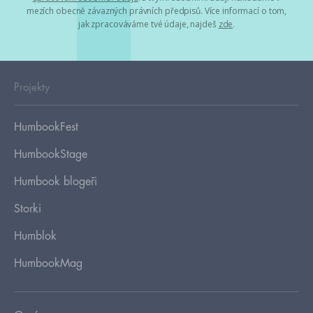
mezích obecně závazných právních předpisů. Více informací o tom,
jak zpracováváme tvé údaje, najdeš
zde
.
Projekty
HumbookFest
HumbookStage
Humbook blogeři
Storki
Humblok
HumbookMag