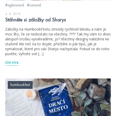
#aghoward
#caraval
4. 8. 2018
Stáhněte si záložky od Sharys
Záložky na HumbookFestu zmizely rychlostí blesku a nám je
moc líto, že se nedostalo na všechny. ???? Tak my vám to dnes
alespoň trošku vynahradíme, jo? Všechny designy nabízíme ke
stažení! Ale než na to dojde, přečtěte si pár tipů, jak je
vymalovat, které pro vás Sharys nachystala. Pokud se do toho
pustíte, vyfoťte své […]
číst více
humbookfest