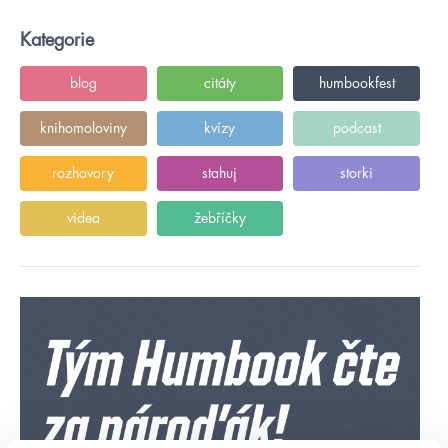
Kategorie
blog
citáty
humbookfest
knihomoloviny
kvízy
podcast
rozhovory
stahuj
storki
videa
žebříčky