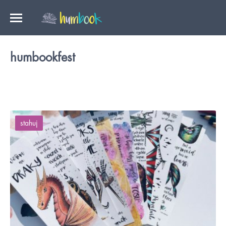
humbookfest
stahuj