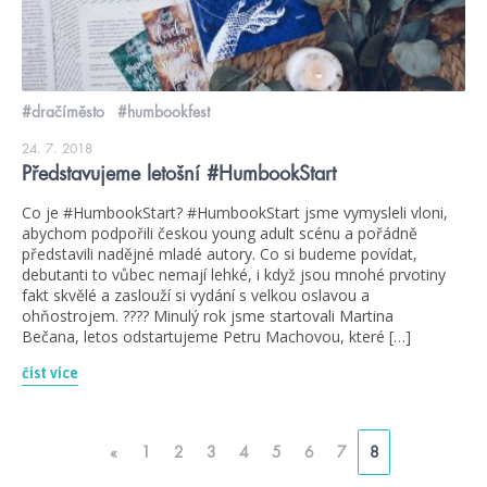
#dračíměsto
#humbookfest
24. 7. 2018
Představujeme letošní #HumbookStart
Co je #HumbookStart? #HumbookStart jsme vymysleli vloni,
abychom podpořili českou young adult scénu a pořádně
představili nadějné mladé autory. Co si budeme povídat,
debutanti to vůbec nemají lehké, i když jsou mnohé prvotiny
fakt skvělé a zaslouží si vydání s velkou oslavou a
ohňostrojem. ???? Minulý rok jsme startovali Martina
Bečana, letos odstartujeme Petru Machovou, které […]
číst více
«
1
2
3
4
5
6
7
8