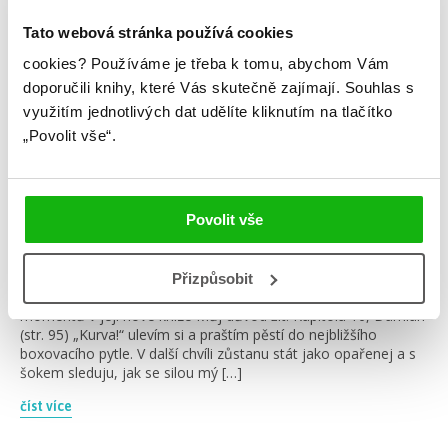
Tato webová stránka používá cookies
cookies?
Používáme je třeba k tomu, abychom Vám
doporučili knihy, které Vás skutečně zajímají.
Souhlas s
využitím jednotlivých dat udělíte kliknutím na tlačítko
„Povolit vše“.
#autorskáinspirace
#michaeladopitová
Povolit vše
16. 11. 2024
3x autorská inspirace Michaely Dopitové
Přečtěte si dnešní #autorskouinspiraci Michaely Dopitové, ve
Přizpůsobit
které se podělila o to, co stálo za vznikem některých
momentů v její nové knize Můj důvod žít. Kapitola 16, Damián
(str. 95) „Kurva!“ ulevím si a praštím pěstí do nejbližšího
boxovacího pytle. V další chvíli zůstanu stát jako opařenej a s
šokem sleduju, jak se silou mý […]
číst více