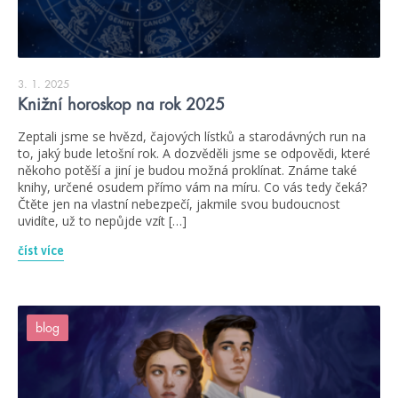
3. 1. 2025
Knižní horoskop na rok 2025
Zeptali jsme se hvězd, čajových lístků a starodávných run na
to, jaký bude letošní rok. A dozvěděli jsme se odpovědi, které
někoho potěší a jiní je budou možná proklínat. Známe také
knihy, určené osudem přímo vám na míru. Co vás tedy čeká?
Čtěte jen na vlastní nebezpečí, jakmile svou budoucnost
uvidíte, už to nepůjde vzít […]
číst více
blog