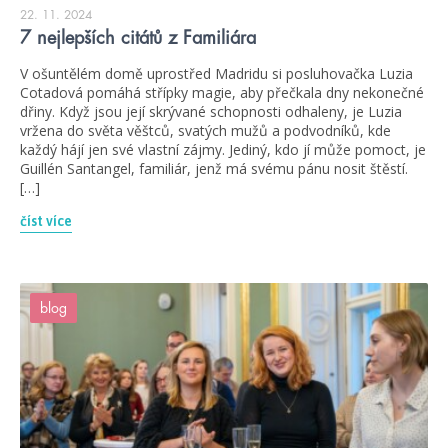
22. 11. 2024
7 nejlepších citátů z Familiára
V ošuntělém domě uprostřed Madridu si posluhovačka Luzia
Cotadová pomáhá střípky magie, aby přečkala dny nekonečné
dřiny. Když jsou její skrývané schopnosti odhaleny, je Luzia
vržena do světa věštců, svatých mužů a podvodníků, kde
každý hájí jen své vlastní zájmy. Jediný, kdo jí může pomoct, je
Guillén Santangel, familiár, jenž má svému pánu nosit štěstí.
[…]
číst více
blog