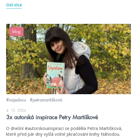
číst více
blog
#najednou
#petramartišková
4. 12. 2024
3x autorská inspirace Petry Martiškové
O dnešní #autorskouinspiraci se podělila Petra Martišková,
které před pár dny vyšlá volné pkračování knihy Náhodou.