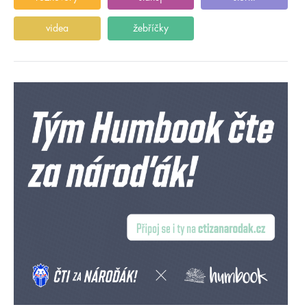
videa
žebříčky