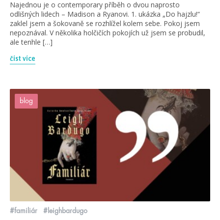
Najednou je o contemporary příběh o dvou naprosto
odlišných lidech – Madison a Ryanovi. 1. ukázka „Do hajzlu!“
zaklel jsem a šokovaně se rozhlížel kolem sebe. Pokoj jsem
nepoznával. V několika holčičích pokojích už jsem se probudil,
ale tenhle […]
číst více
blog
#familiár
#leighbardugo