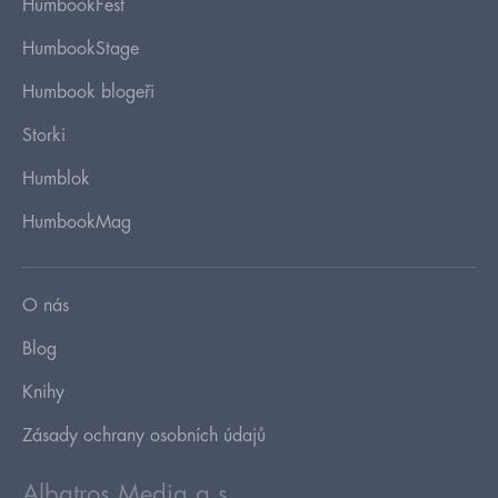
HumbookFest
HumbookStage
Humbook blogeři
Storki
Humblok
HumbookMag
O nás
Blog
Knihy
Zásady ochrany osobních údajů
Albatros Media a.s.