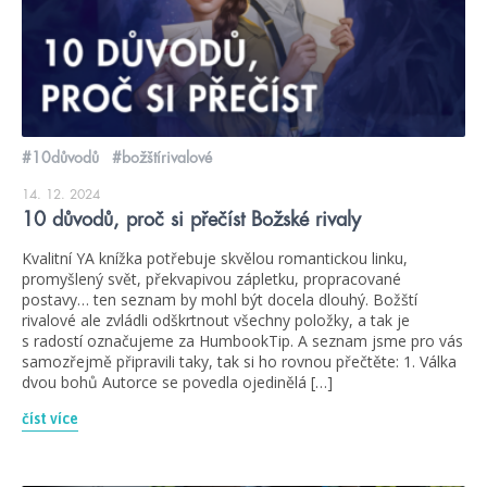
#10důvodů
#božštírivalové
14. 12. 2024
10 důvodů, proč si přečíst Božské rivaly
Kvalitní YA knížka potřebuje skvělou romantickou linku,
promyšlený svět, překvapivou zápletku, propracované
postavy… ten seznam by mohl být docela dlouhý. Božští
rivalové ale zvládli odškrtnout všechny položky, a tak je
s radostí označujeme za HumbookTip. A seznam jsme pro vás
samozřejmě připravili taky, tak si ho rovnou přečtěte: 1. Válka
dvou bohů Autorce se povedla ojedinělá […]
číst více