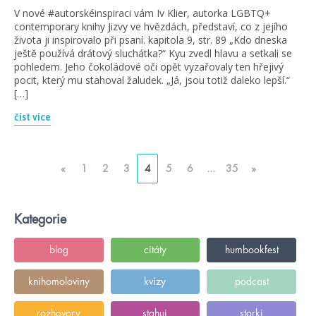
V nové #autorskéinspiraci vám Iv Klier, autorka LGBTQ+
contemporary knihy Jizvy ve hvězdách, představí, co z jejího
života ji inspirovalo při psaní. kapitola 9, str. 89 „Kdo dneska
ještě používá drátový sluchátka?“ Kyu zvedl hlavu a setkali se
pohledem. Jeho čokoládové oči opět vyzařovaly ten hřejivý
pocit, který mu stahoval žaludek. „Já, jsou totiž daleko lepší.“
[…]
číst více
«
1
2
3
4
5
6
...
35
»
Kategorie
blog
citáty
humbookfest
knihomoloviny
kvízy
podcast
rozhovory
stahuj
storki