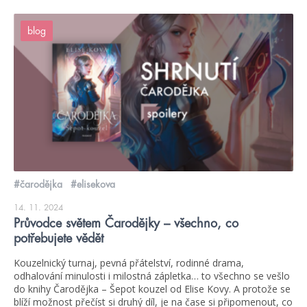
blog
#čarodějka
#elisekova
14. 11. 2024
Průvodce světem Čarodějky – všechno, co
potřebujete vědět
Kouzelnický turnaj, pevná přátelství, rodinné drama,
odhalování minulosti i milostná zápletka… to všechno se vešlo
do knihy Čarodějka – Šepot kouzel od Elise Kovy. A protože se
blíží možnost přečíst si druhý díl, je na čase si připomenout, co