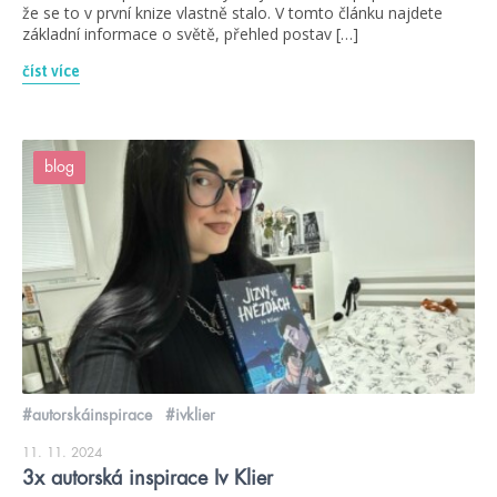
že se to v první knize vlastně stalo. V tomto článku najdete
základní informace o světě, přehled postav […]
číst více
blog
#autorskáinspirace
#ivklier
11. 11. 2024
3x autorská inspirace Iv Klier