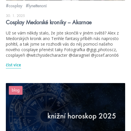
#cosplay
#lynettenoni
30. 1. 2025
Cosplay Medorské kroniky – Akarnae
Už se vám někdy stalo, že jste skončili v jiném světě? Alex z
Medorských kronik ano Tenhle fantasy příběh nás naprosto
pohltil, a tak jsme se rozhodli vás do něj pomocí našeho
nového cosplaye přenést taky Fotografka @gigi_photoscz,
cosplayeři @witchysidecharacter @daragniel @josef.aron06
číst více
blog