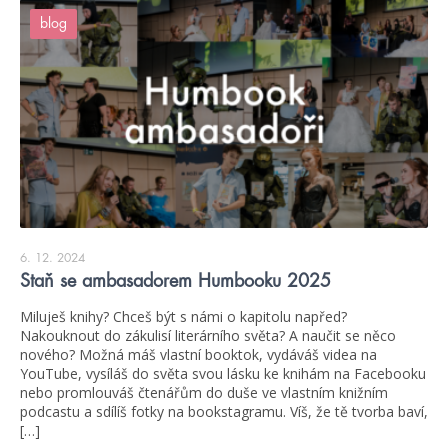
blog
6. 12. 2024
Staň se ambasadorem Humbooku 2025
Miluješ knihy? Chceš být s námi o kapitolu napřed?
Nakouknout do zákulisí literárního světa? A naučit se něco
nového? Možná máš vlastní booktok, vydáváš videa na
YouTube, vysíláš do světa svou lásku ke knihám na Facebooku
nebo promlouváš čtenářům do duše ve vlastním knižním
podcastu a sdílíš fotky na bookstagramu. Víš, že tě tvorba baví,
[…]