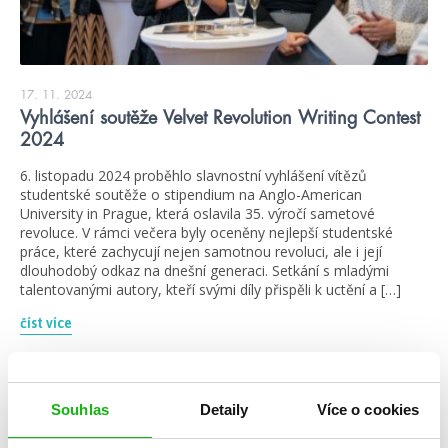
17. 11. 2024
Vyhlášení soutěže Velvet Revolution Writing Contest
2024
6. listopadu 2024 proběhlo slavnostní vyhlášení vítězů
studentské soutěže o stipendium na Anglo-American
University in Prague, která oslavila 35. výročí sametové
revoluce. V rámci večera byly oceněny nejlepší studentské
práce, které zachycují nejen samotnou revoluci, ale i její
dlouhodobý odkaz na dnešní generaci. Setkání s mladými
talentovanými autory, kteří svými díly přispěli k uctění a […]
číst více
Souhlas
Detaily
Více o cookies
blog