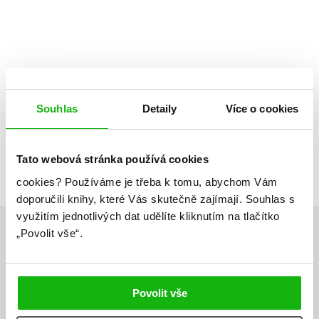
Souhlas
Detaily
Více o cookies
Tato webová stránka používá cookies
cookies?
Používáme je třeba k tomu, abychom Vám
doporučili knihy, které Vás skutečně zajímají.
Souhlas s
využitím jednotlivých dat udělíte kliknutím na tlačítko
„Povolit vše“.
Posty, které by tě mohly zajímat
blog
Povolit vše