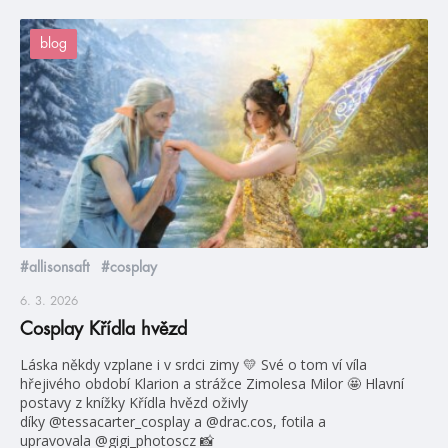
blog
#allisonsaft
#cosplay
6. 3. 2026
Cosplay Křídla hvězd
Láska někdy vzplane i v srdci zimy 💛 Své o tom ví víla
hřejivého období Klarion a strážce Zimolesa Milor 🤩 Hlavní
postavy z knížky Křídla hvězd oživly
díky @tessacarter_cosplay a @drac.cos, fotila a
upravovala @gigi_photoscz 📸