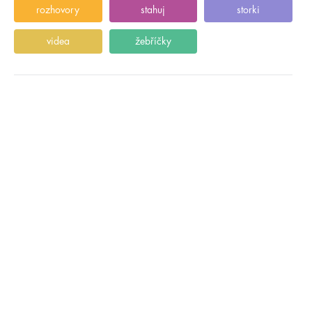
rozhovory
stahuj
storki
videa
žebříčky