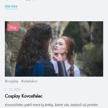
číst více
blog
#cosplay
#oheňakov
7. 12. 2025
Cosplay Kovostřelec
Kovostřelec patří mezi ty knihy, které vás zaskočí už prvním