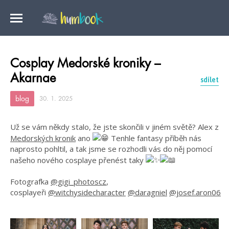
Cosplay Medorské kroniky –
Akarnae
sdílet
blog
30. 1. 2025
Už se vám někdy stalo, že jste skončili v jiném světě? Alex z
Medorských kronik
ano
Tenhle fantasy příběh nás
naprosto pohltil, a tak jsme se rozhodli vás do něj pomocí
našeho nového cosplaye přenést taky
Fotografka
@gigi_photoscz
,
cosplayeři
@witchysidecharacter
@daragniel
@josef.aron06