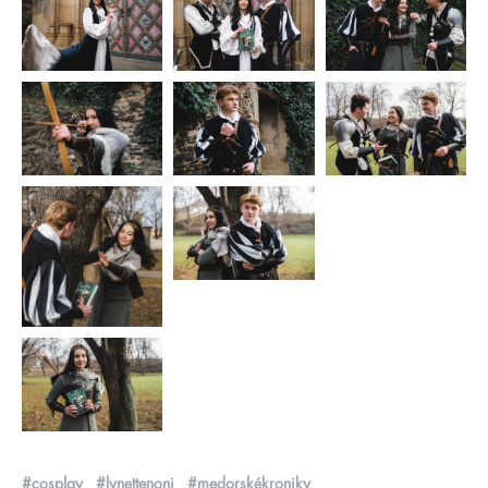
#cosplay
#lynettenoni
#medorskékroniky