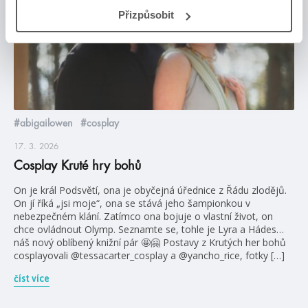
Přizpůsobit
#abigailowen
#cosplay
17. 3. 2026
Cosplay Kruté hry bohů
On je král Podsvětí, ona je obyčejná úřednice z Řádu zlodějů.
On jí říká „jsi moje“, ona se stává jeho šampionkou v
nebezpečném klání. Zatímco ona bojuje o vlastní život, on
chce ovládnout Olymp. Seznamte se, tohle je Lyra a Hádes…
náš nový oblíbený knižní pár 🤩🤗 Postavy z Krutých her bohů
cosplayovali @tessacarter_cosplay a @yancho_rice, fotky […]
číst více