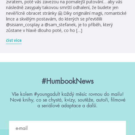
zvratem, poté vás zavezou na pomalejší putování… aby vás
následně zasypaly takovou smrští odhalení, že budete jen
nevěřícně obracet stránky 🤗 Díky originální magii, romantické
lince a skvělým postavám, do kterých se převtělili
@sisiann_cosplay a @sam_stefanek, je to příběh, který
zůstane v hlavě dlouho poté, co ho […]
číst více
#HumbookNews
Vše kolem #youngadult každý měsíc rovnou do mailu!
Nové knihy, co se chystá, kvízy, soutěže, autoři, filmové
a seriálové adaptace a další.