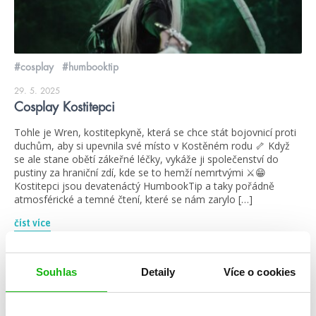
#cosplay
#humbooktip
29. 5. 2025
Cosplay Kostitepci
Tohle je Wren, kostitepkyně, která se chce stát bojovnicí proti
duchům, aby si upevnila své místo v Kostěném rodu 🦴 Když
se ale stane obětí zákeřné léčky, vykáže ji společenství do
pustiny za hraniční zdí, kde se to hemží nemrtvými ⚔️😁
Kostitepci jsou devatenáctý HumbookTip a taky pořádně
atmosférické a temné čtení, které se nám zarylo […]
číst více
Souhlas
Detaily
Více o cookies
blog