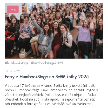
blog
#humbookstage
#humbookstage2025
22. 5. 2025
Fotky z HumbookStage na Světě knihy 2025
V sobotu 17. května se v rámci Světa knihy uskutečnil další
ročník HumbookStage. Děkujeme všem, co dorazili, byl to s
vámi ten nejlepší zážitek. Pokud byste chtěli nějakou fotku
přesdílet, hodit na svůj Insta apod., nezapomeňte označit
@humbook a fotografku: Eva Měcháčková (@eveanimal).