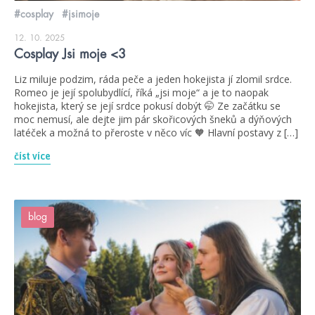
#cosplay
#jsimoje
12. 10. 2025
Cosplay Jsi moje <3
Liz miluje podzim, ráda peče a jeden hokejista jí zlomil srdce.
Romeo je její spolubydlící, říká „jsi moje“ a je to naopak
hokejista, který se její srdce pokusí dobýt 🤭 Ze začátku se
moc nemusí, ale dejte jim pár skořicových šneků a dýňových
latéček a možná to přeroste v něco víc 🧡 Hlavní postavy z […]
číst více
blog