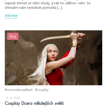
napsali shrnutí se vším všudy, a tak ho sdílíme i vám. Se
shrnutím nám tentokrát pomohla […]
číst více
blog
#carissabroadbent
#cosplay
15. 6. 2025
Cosplay Dcera někdejších světů