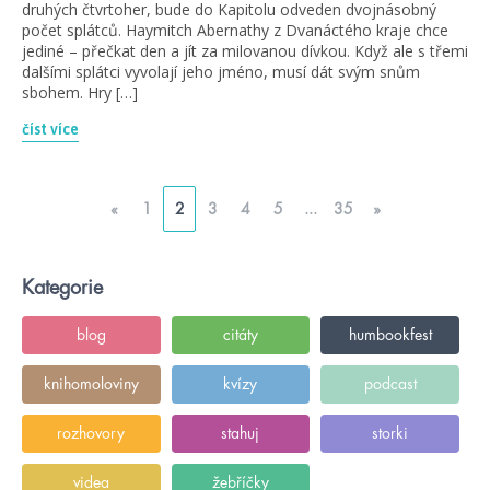
druhých čtvrtoher, bude do Kapitolu odveden dvojnásobný
počet splátců. Haymitch Abernathy z Dvanáctého kraje chce
jediné – přečkat den a jít za milovanou dívkou. Když ale s třemi
dalšími splátci vyvolají jeho jméno, musí dát svým snům
sbohem. Hry […]
číst více
«
1
2
3
4
5
...
35
»
Kategorie
blog
citáty
humbookfest
knihomoloviny
kvízy
podcast
rozhovory
stahuj
storki
videa
žebříčky