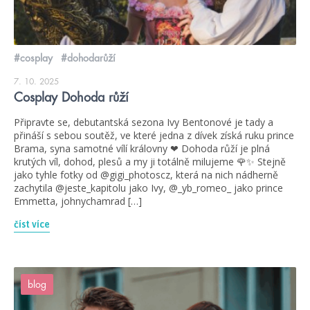
#cosplay
#dohodarůží
7. 10. 2025
Cosplay Dohoda růží
Připravte se, debutantská sezona Ivy Bentonové je tady a
přináší s sebou soutěž, ve které jedna z dívek získá ruku prince
Brama, syna samotné vílí královny ❤ Dohoda růží je plná
krutých víl, dohod, plesů a my ji totálně milujeme 🌹✨ Stejně
jako tyhle fotky od @gigi_photoscz, která na nich nádherně
zachytila @jeste_kapitolu jako Ivy, @_yb_romeo_ jako prince
Emmetta, johnychamrad […]
číst více
blog