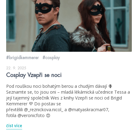
#brigidkemmerer
#cosplay
22. 9. 2025
Cosplay Vzepři se noci
Pod rouškou noci bohatým berou a chudým dávají 🪻
Seznamte se, to jsou oni – mladá lékárnická učednice Tessa a
její tajemný společník Wes z knihy Vzepři se noci od Brigid
Kemmerer 💜 Do postav se
převtělili @_reznickova.nicol_ a @matyaskracmar07,
fotila @veronicfoto 😍
číst více