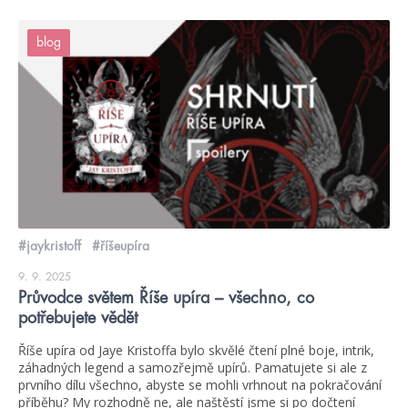
blog
#jaykristoff
#říšeupíra
9. 9. 2025
Průvodce světem Říše upíra – všechno, co
potřebujete vědět
Říše upíra od Jaye Kristoffa bylo skvělé čtení plné boje, intrik,
záhadných legend a samozřejmě upírů. Pamatujete si ale z
prvního dílu všechno, abyste se mohli vrhnout na pokračování
příběhu? My rozhodně ne, ale naštěstí jsme si po dočtení