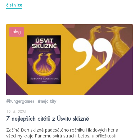
číst více
blog
#hungergames
#nejcitáty
19. 5. 2025
7 nejlepších citátů z Úsvitu sklizně
Začíná Den sklizně padesátého ročníku Hladových her a
všechny kraje Panemu svírá strach. Letos, u příležitosti