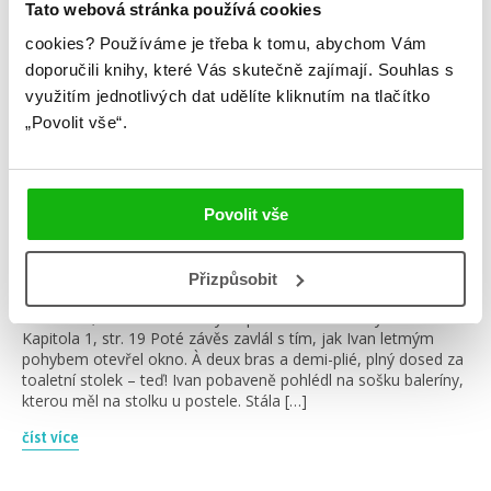
Tato webová stránka používá cookies
cookies?
Používáme je třeba k tomu, abychom Vám
doporučili knihy, které Vás skutečně zajímají.
Souhlas s
využitím jednotlivých dat udělíte kliknutím na tlačítko
„Povolit vše“.
#anetahastíková
#autorskáinspirace
Povolit vše
23. 5. 2025
3x inspirace Anety Hastíkové
Přizpůsobit
Máme pro vás další #autorskouinspiraci, tentokrát od Anety
Hastíkové, které nedávno vyšla pohádková fantasy Druhá tvář.
Kapitola 1, str. 19 Poté závěs zavlál s tím, jak Ivan letmým
pohybem otevřel okno. À deux bras a demi-plié, plný dosed za
toaletní stolek – teď! Ivan pobaveně pohlédl na sošku baleríny,
kterou měl na stolku u postele. Stála […]
číst více