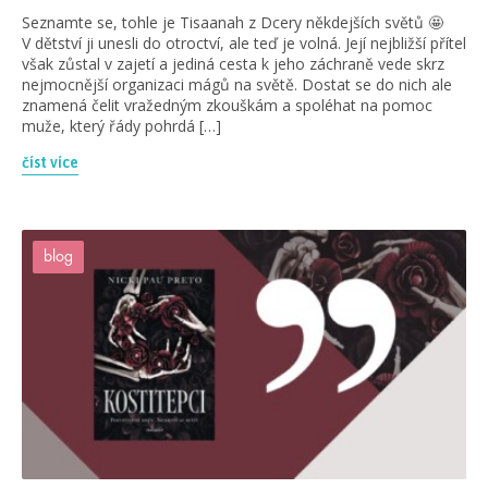
Seznamte se, tohle je Tisaanah z Dcery někdejších světů 🤩
V dětství ji unesli do otroctví, ale teď je volná. Její nejbližší přítel
však zůstal v zajetí a jediná cesta k jeho záchraně vede skrz
nejmocnější organizaci mágů na světě. Dostat se do nich ale
znamená čelit vražedným zkouškám a spoléhat na pomoc
muže, který řády pohrdá […]
číst více
blog