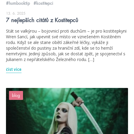
#humbooktip
#kostitepci
13. 6. 2025
7 nejlepších citátů z Kostitepců
Stát se valkýrou – bojovnicí proti duchům – je pro kostitepkyni
Wren šancí, jak upevnit své místo ve vznešeném Kostěném
rodu. Když se ale stane obětí zákeřné léčky, vykáže ji
společenství do pustiny za hraniční zdí, kde se to hemží
nemrtvými. Jediný způsob, jak se dostat zpět, je spojenectví s
Julianem z nepřátelského Železného rodu. […]
číst více
blog