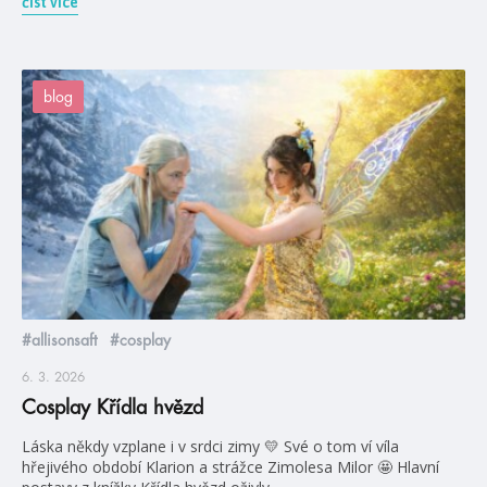
číst více
blog
#allisonsaft
#cosplay
6. 3. 2026
Cosplay Křídla hvězd
Láska někdy vzplane i v srdci zimy 💛 Své o tom ví víla
hřejivého období Klarion a strážce Zimolesa Milor 🤩 Hlavní