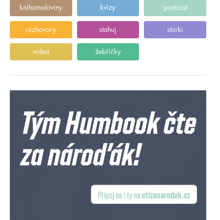
knihomoloviny
kvízy
podcast
rozhovory
stahuj
storki
videa
žebříčky