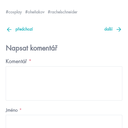
#cosplay
#oheňakov
#rachelschneider
předchozí
další
Napsat komentář
Komentář
*
Jméno
*