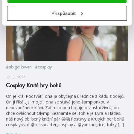
blog
Přizpůsobit
#abigailowen
#cosplay
17. 3. 2026
Cosplay Kruté hry bohů
On je král Podsvětí, ona je obyčejná úřednice z Řádu zlodějů.
On jí říká „jsi moje“, ona se stává jeho šampionkou v
nebezpečném klání. Zatímco ona bojuje o vlastní život, on
chce ovládnout Olymp. Seznamte se, tohle je Lyra a Hádes…
náš nový oblíbený knižní pár 🤩🤗 Postavy z Krutých her bohů
cosplayovali @tessacarter_cosplay a @yancho_rice, fotky […]