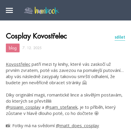
Cosplay Kovostřelec
sdílet
blog
7. 12. 2025
Kovostřelec
patří mezi ty knihy, které vás zaskočí už
prvním zvratem, poté vás zavezou na pomalejší putování…
aby vás následně zasypaly takovou smrští odhalení, že
budete jen nevěřícně obracet stránky 🤗
Díky originální magii, romantické lince a skvělým postavám,
do kterých se převtělili
@sisiann_cosplay
a
@sam_stefanek
, je to příběh, který
zůstane v hlavě dlouho poté, co ho dočtete 🤩
📸: Fotky má na svědomí
@matt_does_cosplay