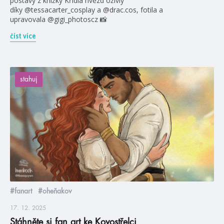
postavy z knížky Křídla hvězd oživly
díky @tessacarter_cosplay a @drac.cos, fotila a
upravovala @gigi_photoscz 📸
číst více
stahuj
#fanart
#oheňakov
17. 12. 2025
Stáhněte si fan art ke Kovostřelci