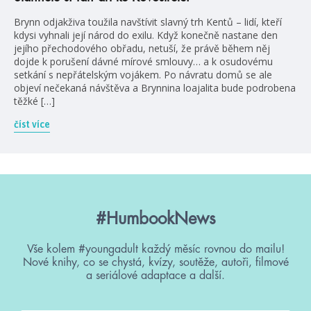
Brynn odjakživa toužila navštívit slavný trh Kentů – lidí, kteří
kdysi vyhnali její národ do exilu. Když konečně nastane den
jejího přechodového obřadu, netuší, že právě během něj
dojde k porušení dávné mírové smlouvy… a k osudovému
setkání s nepřátelským vojákem. Po návratu domů se ale
objeví nečekaná návštěva a Brynnina loajalita bude podrobena
těžké […]
číst více
#HumbookNews
Vše kolem #youngadult každý měsíc rovnou do mailu!
Nové knihy, co se chystá, kvízy, soutěže, autoři, filmové
a seriálové adaptace a další.