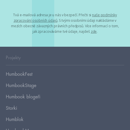
Tvá e-mailová adresa je u nás v bezpečí. Přečti si
naše podmínky
zpracování osobních údajů
. S tvými osobními údaji nakládáme v
mezích obecně závazných právních předpisů. Více informací o tom,
jak zpracováváme tvé údaje, najdeš
zde
.
Projekty
HumbookFest
HumbookStage
Humbook blogeři
Storki
Humblok