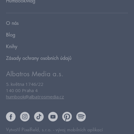
HumbookMag
O nás
Blog
Knihy
Zásady ochrany osobních údajů
Albatros Media a.s.
5. května 1746/22
140 00 Praha 4
humbook@albatrosmedia.cz
Vytvořil Pixelfield, s.r.o. -
vývoj mobilních aplikací