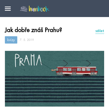
Jak dobře znáš Prahu?
sdílet
kvízy
7. 5. 2019