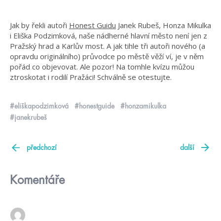
Jak by řekli autoři
Honest Guidu
Janek Rubeš, Honza Mikulka
i Eliška Podzimková, naše nádherné hlavní město není jen z
Pražský hrad a Karlův most. A jak tihle tři autoři nového (a
opravdu originálního) průvodce po městě věží ví, je v něm
pořád co objevovat. Ale pozor! Na tomhle kvízu můžou
ztroskotat i rodilí Pražáci! Schválně se otestujte.
#eliškapodzimková
#honestguide
#honzamikulka
#janekrubeš
předchozí
další
Komentáře