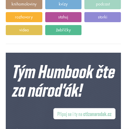
knihomoloviny
kvízy
podcast
rozhovory
stahuj
storki
videa
žebříčky