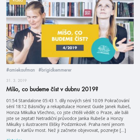
#amiekaufman
#brigidkemmerer
31. 3. 2019
Míšo, co budeme číst v dubnu 2019?
01:54 Standalone 05:43 1. díly nových sérií 10:09 Pokračování
sérií 18:12 Básničky a rekapitulace Honest Guide Janek Rubeš,
Honza Mikulka Všechno, co jste chtěli vědět o Praze, ale báli
jste se zeptat! Netradiční průvodce Janka Rubeše a Honzy
Mikulky s ilustracemi Elišky Podzimkové. Praha není jenom
Hrad a Karlův most. Než ji začnete objevovat, poznejte […]