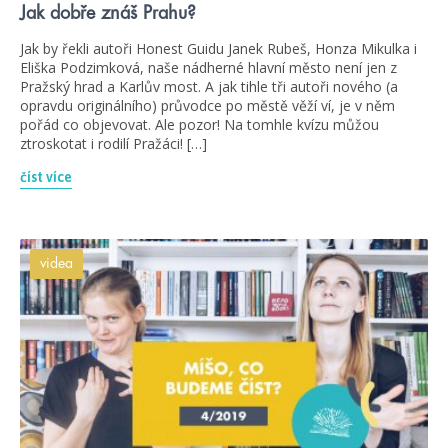
Jak dobře znáš Prahu?
Jak by řekli autoři Honest Guidu Janek Rubeš, Honza Mikulka i
Eliška Podzimková, naše nádherné hlavní město není jen z
Pražský hrad a Karlův most. A jak tihle tři autoři nového (a
opravdu originálního) průvodce po městě věží ví, je v něm
pořád co objevovat. Ale pozor! Na tomhle kvízu můžou
ztroskotat i rodilí Pražáci! […]
číst více
videa