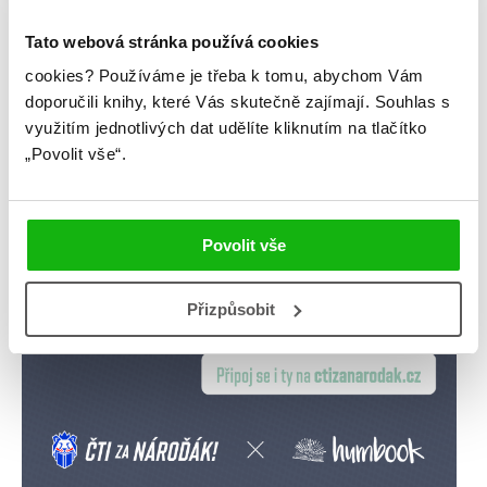
rozhovory
stahuj
storki
Tato webová stránka používá cookies
videa
žebříčky
cookies?
Používáme je třeba k tomu, abychom Vám
doporučili knihy, které Vás skutečně zajímají.
Souhlas s
využitím jednotlivých dat udělíte kliknutím na tlačítko
„Povolit vše“.
Povolit vše
Přizpůsobit