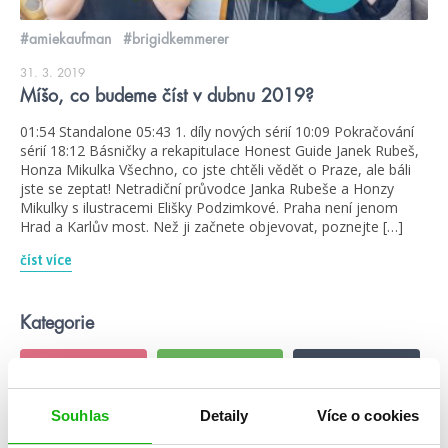
#amiekaufman
#brigidkemmerer
31. 3. 2019
Míšo, co budeme číst v dubnu 2019?
01:54 Standalone 05:43 1. díly nových sérií 10:09 Pokračování
sérií 18:12 Básničky a rekapitulace Honest Guide Janek Rubeš,
Honza Mikulka Všechno, co jste chtěli vědět o Praze, ale báli
jste se zeptat! Netradiční průvodce Janka Rubeše a Honzy
Mikulky s ilustracemi Elišky Podzimkové. Praha není jenom
Hrad a Karlův most. Než ji začnete objevovat, poznejte […]
číst více
Kategorie
blog
citáty
humbookfest
knihomoloviny
kvízy
podcast
Souhlas
Detaily
Více o cookies