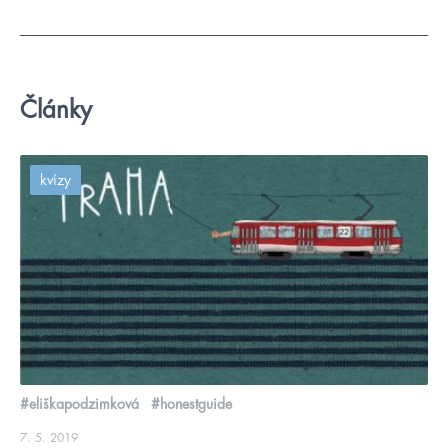
Články
kvízy
#eliškapodzimková
#honestguide
7. 5. 2019