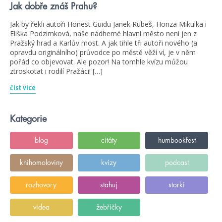
Jak dobře znáš Prahu?
Jak by řekli autoři Honest Guidu Janek Rubeš, Honza Mikulka i
Eliška Podzimková, naše nádherné hlavní město není jen z
Pražský hrad a Karlův most. A jak tihle tři autoři nového (a
opravdu originálního) průvodce po městě věží ví, je v něm
pořád co objevovat. Ale pozor! Na tomhle kvízu můžou
ztroskotat i rodilí Pražáci! […]
číst více
Kategorie
blog
citáty
humbookfest
knihomoloviny
kvízy
podcast
rozhovory
stahuj
storki
videa
žebříčky