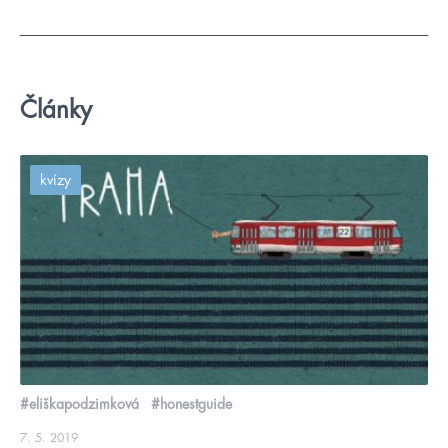
Články
kvízy
#eliškapodzimková
#honestguide
7. 5. 2019