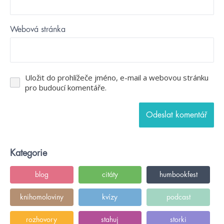
Webová stránka
Uložit do prohlížeče jméno, e-mail a webovou stránku
pro budoucí komentáře.
Kategorie
blog
citáty
humbookfest
knihomoloviny
kvízy
podcast
rozhovory
stahuj
storki