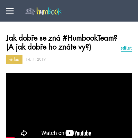
Jak dobře se zná #HumbookTeam?
(A jak dobře ho znáte vy?)
sdílet
videa
14. 4. 2019