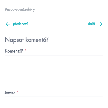
#nepovedenézáběry
předchozí
další
Napsat komentář
Komentář
*
Jméno
*