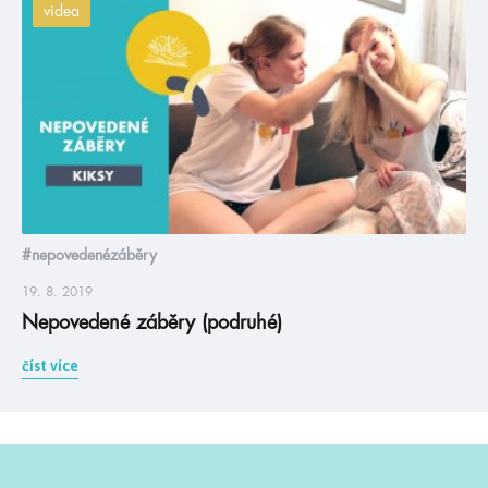
videa
#nepovedenézáběry
19. 8. 2019
Nepovedené záběry (podruhé)
číst více