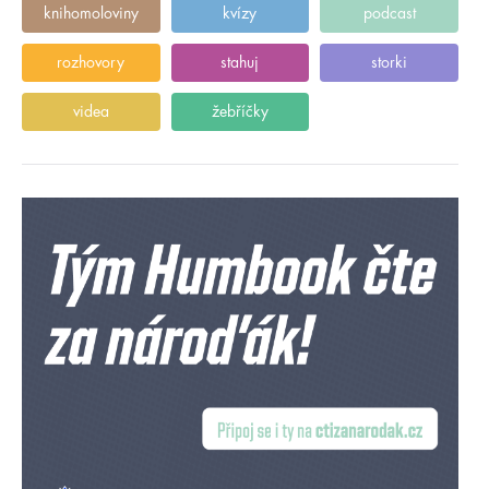
knihomoloviny
kvízy
podcast
rozhovory
stahuj
storki
videa
žebříčky