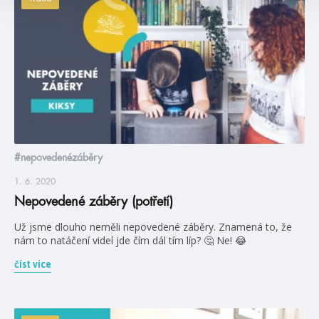
#nepovedenézáběry
1. 6. 2020
Nepovedené záběry (potřetí)
Už jsme dlouho neměli nepovedené záběry. Znamená to, že
nám to natáčení videí jde čím dál tím líp? 🤔 Ne! 😂
číst více