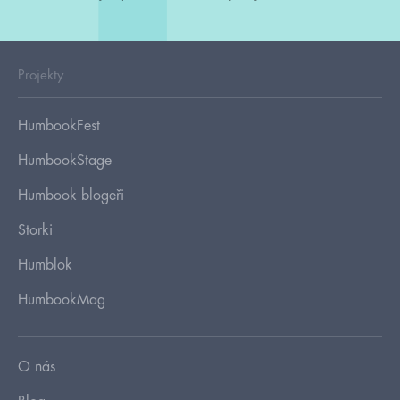
Projekty
HumbookFest
HumbookStage
Humbook blogeři
Storki
Humblok
HumbookMag
O nás