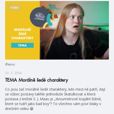
videa
#tema
22. 5. 2024
TEMA Morálně šedé charaktery
Co jsou zač morálně šedé charaktery, kdo mezi ně patří, dají
se vůbec postavy takhle jednoduše škatulkovat a která
postava z knížek S. J. Maas je „dvoumetrové loajální štěně,
které se tváří jako bad boy“? To všechno vám poví Maky v
dnešním videu 😁