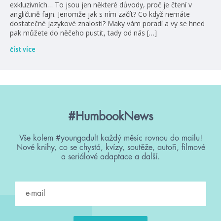
exkluzivních… To jsou jen některé důvody, proč je čtení v
angličtině fajn. Jenomže jak s ním začít? Co když nemáte
dostatečné jazykové znalosti? Maky vám poradí a vy se hned
pak můžete do něčeho pustit, tady od nás […]
číst více
#HumbookNews
Vše kolem #youngadult každý měsíc rovnou do mailu!
Nové knihy, co se chystá, kvízy, soutěže, autoři, filmové
a seriálové adaptace a další.