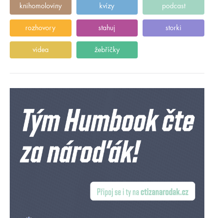
knihomoloviny
kvízy
podcast
rozhovory
stahuj
storki
videa
žebříčky