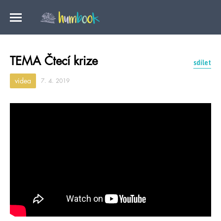
TEMA Čtecí krize
sdílet
videa
7. 4. 2019