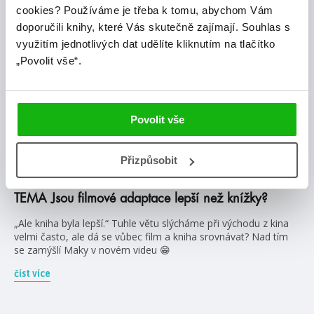
cookies?
Používáme je třeba k tomu, abychom Vám
doporučili knihy, které Vás skutečně zajímají.
Souhlas s
využitím jednotlivých dat udělíte kliknutím na tlačítko
„Povolit vše“.
Povolit vše
#filmováadaptace
#seriálováadaptace
Přizpůsobit
14. 10. 2024
TEMA Jsou filmové adaptace lepší než knížky?
„Ale kniha byla lepší.“ Tuhle větu slýcháme při východu z kina
velmi často, ale dá se vůbec film a kniha srovnávat? Nad tím
se zamýšlí Maky v novém videu 😁
číst více