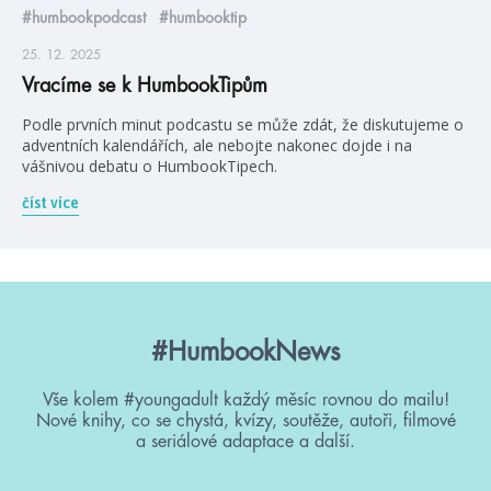
#humbookpodcast
#humbooktip
25. 12. 2025
Vracíme se k HumbookTipům
Podle prvních minut podcastu se může zdát, že diskutujeme o
adventních kalendářích, ale nebojte nakonec dojde i na
vášnivou debatu o HumbookTipech.
číst více
#HumbookNews
Vše kolem #youngadult každý měsíc rovnou do mailu!
Nové knihy, co se chystá, kvízy, soutěže, autoři, filmové
a seriálové adaptace a další.