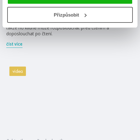
Lovkyně stínů je nový HumbookTip, kterému jsme totálně
Přizpůsobit
propadli, a tak si to vyžádalo spešl book clubík s Olou a
Zuzkou. Rozdělili jsme ho na nespoileroidní a spoileroidní část,
takže ho klidně může rozposlouchat před čtením a
doposlouchat po čtení.
číst více
videa