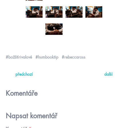
#božštírivalové
#humbooktip
#rebeccaross
předchozí
další
Komentáře
Napsat komentář