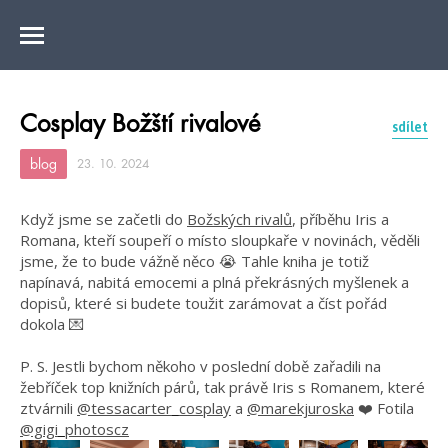
Cosplay Božští rivalové
sdílet
blog
23. 10. 2024
Když jsme se začetli do
Božských rivalů
, příběhu Iris a
Romana, kteří soupeří o místo sloupkaře v novinách, věděli
jsme, že to bude vážně něco 😭 Tahle kniha je totiž
napínavá, nabitá emocemi a plná překrásných myšlenek a
dopisů, které si budete toužit zarámovat a číst pořád
dokola 💌
P. S. Jestli bychom někoho v poslední době zařadili na
žebříček top knižních párů, tak právě Iris s Romanem, které
ztvárnili
@tessacarter_cosplay
a
@marekjuroska
❤️ Fotila
@gigi_photoscz