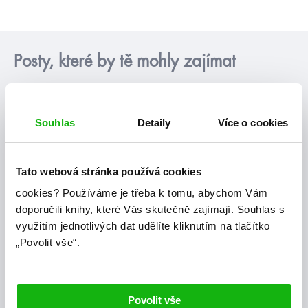
Posty, které by tě mohly zajímat
podcast
Souhlas
Detaily
Více o cookies
Tato webová stránka používá cookies
cookies?
Používáme je třeba k tomu, abychom Vám
doporučili knihy, které Vás skutečně zajímají.
Souhlas s
využitím jednotlivých dat udělíte kliknutím na tlačítko
„Povolit vše“.
#humbookpodcast
#humbooktip
30. 7. 2026
Povolit vše
Book clubík: Lovkyně stínu od Lynette Noni