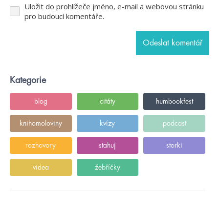
Uložit do prohlížeče jméno, e-mail a webovou stránku
pro budoucí komentáře.
Kategorie
blog
citáty
humbookfest
knihomoloviny
kvízy
podcast
rozhovory
stahuj
storki
videa
žebříčky