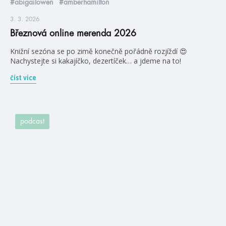
#abigailowen
#amberhamilton
3. 3. 2026
Březnová online merenda 2026
Knižní sezóna se po zimě konečně pořádně rozjíždí 😍
Nachystejte si kakajíčko, dezertíček… a jdeme na to!
číst více
podcast